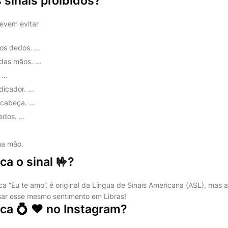
 sinais proibidos?
devem evitar
os dedos. ...
das mãos. ...
...
icador. ...
cabeça. ...
dos. ...
ma mão.
ca o sinal 🤟?
fica “Eu te amo”, é original da Língua de Sinais Americana (ASL), mas
sar esse mesmo sentimento em Libras!
ica 💍 ❤ no Instagram?