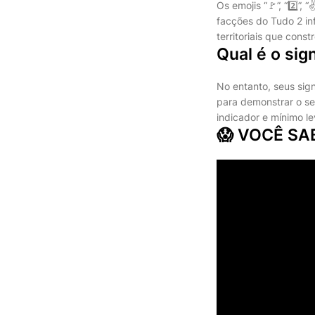
Os emojis “🚩”, “2️⃣”
facções do Tudo 2 inf
territoriais que cons
Qual é o sig
No entanto, seus sig
para demonstrar o s
indicador e mínimo l
😱 VOCÊ SA