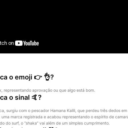
ica o emoji 👉 👌?
 ok, representando aprovação ou que algo está bom.
ca o sinal 🤙?
dica, surgiu com o pescador Hamana Kalili, que perdeu três dedos em
ou uma marca registrada e acabou representando o espírito de cama
do do surf, o “shaka” vai além de um simples cumprimento.