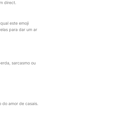
m direct.
qual este emoji
relas para dar um ar
 perda, sarcasmo ou
o do amor de casais.