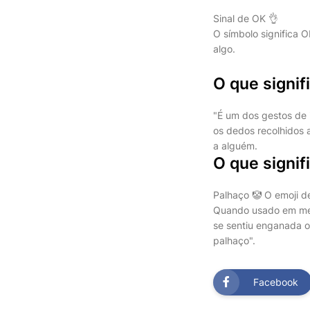
Sinal de OK 👌
O símbolo significa 
algo.
O que signif
"É um dos gestos de 
os dedos recolhidos a
a alguém.
O que signif
Palhaço 🤡 O emoji d
Quando usado em mens
se sentiu enganada o
palhaço".
Facebook