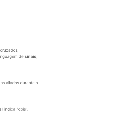
cruzados,
linguagem de
sinais
,
pas aliadas durante a
l indica "dois".