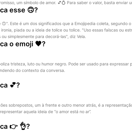
misso, um símbolo de amor. 💕💍 Para saber o valor, basta enviar u
ica esse 🙃?
 🙃". Este é um dos significados que a Emojipedia coleta, segundo o 
ronia, piada ou a ideia de tolice ou tolice. "Uso essas faíscas ou est
 ou simplesmente para decorá-las", diz Vela.
ica o emoji 🖤?
oliza tristeza, luto ou humor negro. Pode ser usado para expressar
ndendo do contexto da conversa.
ica 💕?
ções sobrepostos, um à frente e outro menor atrás, é a representaçã
epresentar aquela ideia de “o amor está no ar”.
ica 👉 👌?