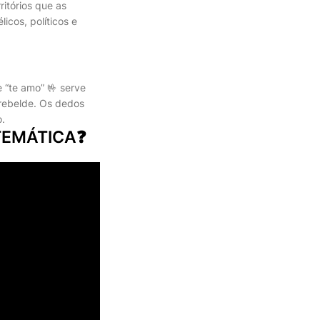
ritórios que as
icos, políticos e
 “te amo” 🤟 serve
rebelde. Os dedos
o.
TEMÁTICA❓️