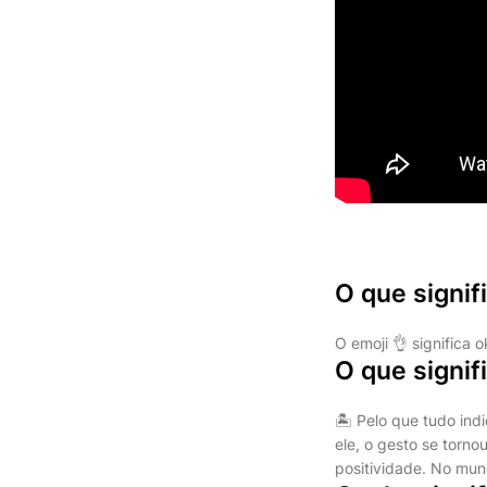
O que signif
O emoji 👌 significa
O que signifi
🏝️ Pelo que tudo in
ele, o gesto se torn
positividade. No mun