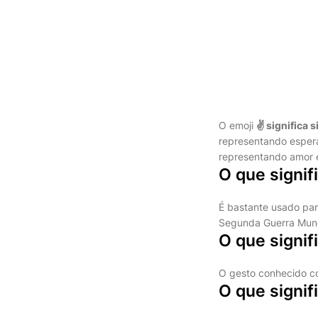
O emoji
✌ significa s
representando espera
representando amor e
O que signifi
É bastante usado para
Segunda Guerra Mundi
O que signif
O gesto conhecido com
O que signif