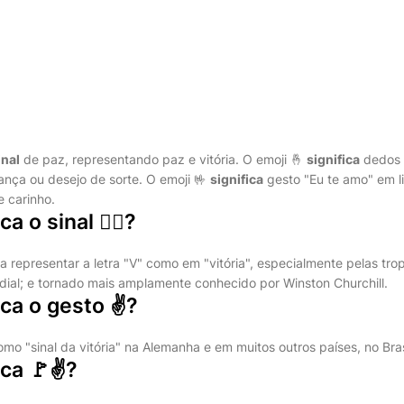
inal
de paz, representando paz e vitória. O emoji 🤞
significa
dedos 
nça ou desejo de sorte. O emoji 🤟
significa
gesto "Eu te amo" em 
 carinho.
ca o sinal ✌🏻?
 representar a letra "V" como em "vitória", especialmente pelas tro
al; e tornado mais amplamente conhecido por Winston Churchill.
ica o gesto ✌?
o "sinal da vitória" na Alemanha e em muitos outros países, no Brasi
ica 🚩✌?