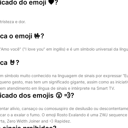
ficado do emoji 🖤?
tristeza e dor.
ica o emoji 🤟?
a "Amo você" ("I love you" em inglês) e é um símbolo universal da língu
ica 🤘?
m símbolo muito conhecido na linguagem de sinais por expressar “E
ueno gesto, mas tem um significado gigante, assim como as iniciativ
m atendimento em língua de sinais e intérprete na Smart TV.
ficado dos emojis 😮 💨?
sentar alívio, cansaço ou comosuspiro de desilusão ou descontent
ndicar o a exalar o fumo. O emoji Rosto Exalando é uma ZWJ sequenc
a, Zero Width Joiner and 💨 Rapidez.