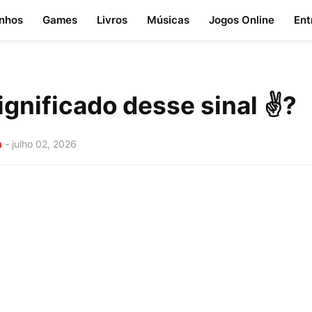
nhos
Games
Livros
Músicas
Jogos Online
Ent
ignificado desse sinal ✌?
a
-
julho 02, 2026