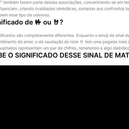
, “✌” também fazem parte dessas associações, concentrando-se em ter
luenciam, criando rivalidades simbólicas, somadas aos confrontos bél
troem esse tipo de universo.
nificado de 🤟 ou 🤘?
nificados são completamente diferentes. Enquanto o emoji de sinal de
entimento de amor, o de saudação do rock 🤘 tem uma pegada mais 
evantados representam um par de chifres, remetendo a algo diabólic
BE O SIGNIFICADO DESSE SINAL DE MA