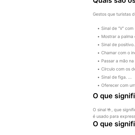
Quais são os
Gestos que turistas 
Sinal de “V” com 
Mostrar a palma 
Sinal de positivo. 
Chamar com o ind
Passar a mão na 
Círculo com os de
Sinal de figa. ...
Oferecer com u
O que signifi
O sinal 🤟, que signi
é usado para expres
O que signif