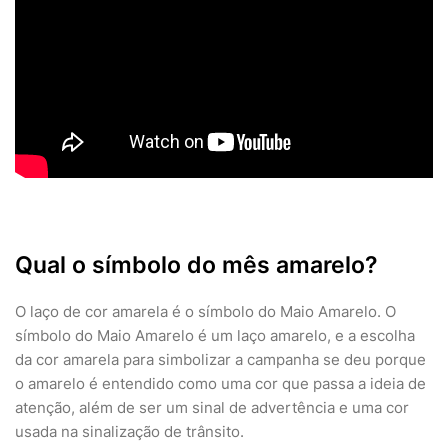
Qual o símbolo do mês amarelo?
O laço de cor amarela é o símbolo do Maio Amarelo. O
símbolo do Maio Amarelo é um laço amarelo, e a escolha
da cor amarela para simbolizar a campanha se deu porque
o amarelo é entendido como uma cor que passa a ideia de
atenção, além de ser um sinal de advertência e uma cor
usada na sinalização de trânsito.