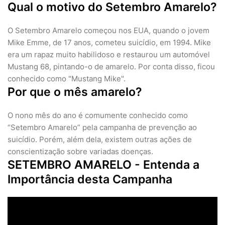
Qual o motivo do Setembro Amarelo?
O Setembro Amarelo começou nos EUA, quando o jovem
Mike Emme, de 17 anos, cometeu suicídio, em 1994. Mike
era um rapaz muito habilidoso e restaurou um automóvel
Mustang 68, pintando-o de amarelo. Por conta disso, ficou
conhecido como "Mustang Mike".
Por que o mês amarelo?
O nono mês do ano é comumente conhecido como
“Setembro Amarelo” pela campanha de prevenção ao
suicídio. Porém, além dela, existem outras ações de
conscientização sobre variadas doenças.
SETEMBRO AMARELO - Entenda a
Importância desta Campanha