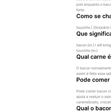
pois enquanto o baco
forte.
Como se ch
toucinho | Dicionário
Que signifi
bacon {m.} I will br
toucinho {m.}
Qual carne é
O bacon normalmente 
assim é feita essa sa
Pode comer 
Pode comer bacon cru
ajuda a realçar o sab
caramelizado, crocan
Qual o baco