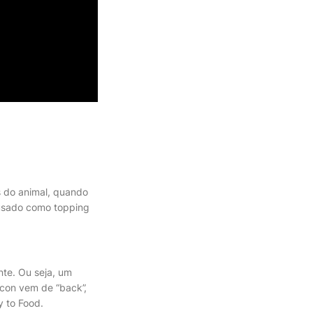
s do animal, quando
usado como topping
te. Ou seja, um
con vem de “back”,
y to Food.