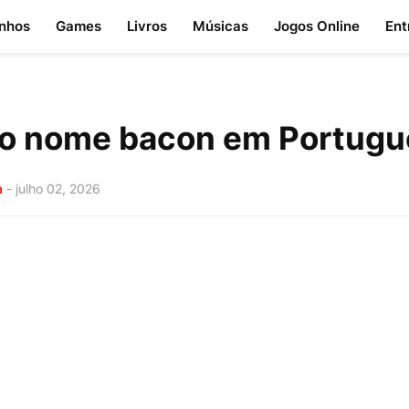
nhos
Games
Livros
Músicas
Jogos Online
Ent
o nome bacon em Portugu
a
-
julho 02, 2026