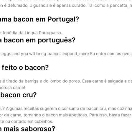
n é defumado, o guanciale é apenas curado. Tal como a pancetta, 
ama bacon em Portugal?
 Infopédia da Língua Portuguesa.
ca bacon em português?
ing eggs and you will bring bacon'. expand_more Eu entro com os ovos
 feito o bacon?
é tirado da barriga e do lombo do porco. Essa carne é salgada e d
borosa carne!
bacon cru?
? Algumas receitas sugerem o consumo de bacon cru, mas cozinhar 
or da carne, tornando o bacon mais apetitoso. Para isso, basta fazer 
te ou cortado em cubinhos.
n mais saboroso?