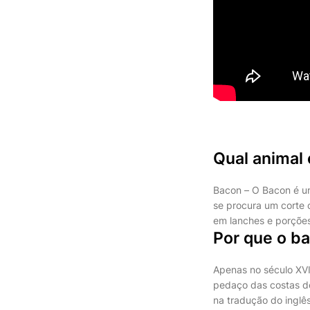
Qual animal
Bacon – O Bacon é um
se procura um corte
em lanches e porções
Por que o b
Apenas no século XV
pedaço das costas do
na tradução do inglês