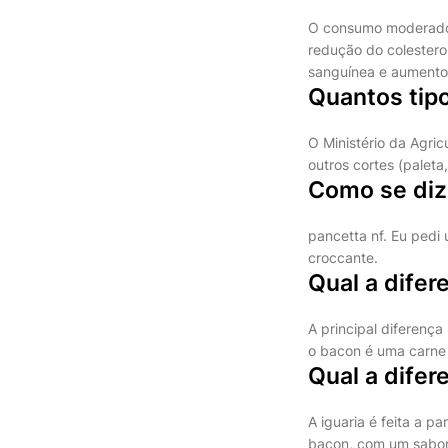
O consumo moderado d
redução do colestero
sanguínea e aumento
Quantos tip
O Ministério da Agric
outros cortes (palet
Como se diz
pancetta nf. Eu pedi
croccante.
Qual a difer
A principal diferenç
o bacon é uma carne
Qual a difer
A iguaria é feita a p
bacon, com um sabor