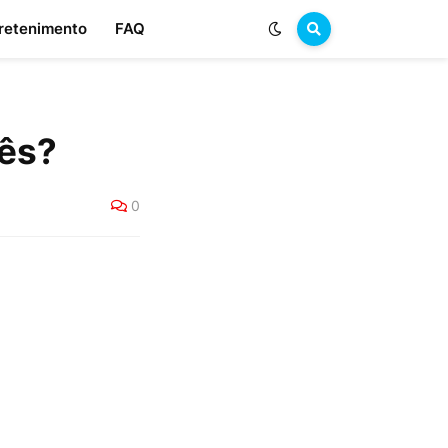
retenimento
FAQ
ês?
0