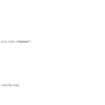
s e tu com o
bacon
"!
a manhã hoje.