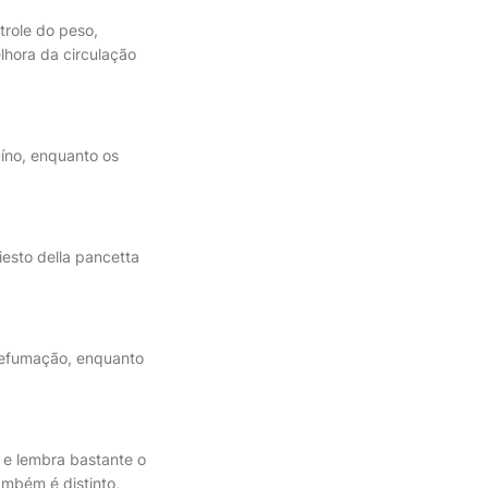
role do peso,
lhora da circulação
uíno, enquanto os
esto della pancetta
 defumação, enquanto
, e lembra bastante o
mbém é distinto,