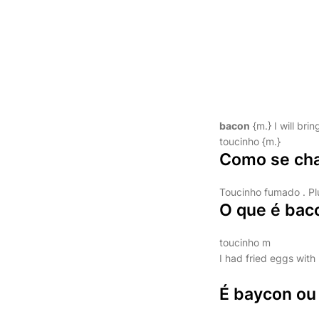
bacon
{m.} I will bri
toucinho {m.}
Como se ch
Toucinho fumado . Plu
O que é bac
toucinho m
I had fried eggs with
É baycon ou