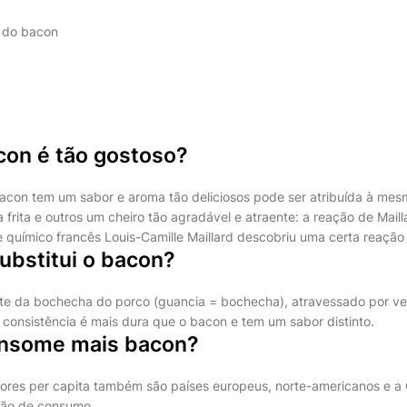
 do bacon
con é tão gostoso?
bacon tem um sabor e aroma tão deliciosos pode ser atribuída à mes
a frita e outros um cheiro tão agradável e atraente: a reação de Maill
e químico francês Louis-Camille Maillard descobriu uma certa reação
ubstitui o bacon?
rte da bochecha do porco (guancia = bochecha), atravessado por v
 consistência é mais dura que o bacon e tem um sabor distinto.
onsome mais bacon?
res per capita também são países europeus, norte-americanos e a C
ção de consumo.