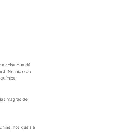
ma coisa que dá
ard. No início do
 química.
eias magras de
hina, nos quais a