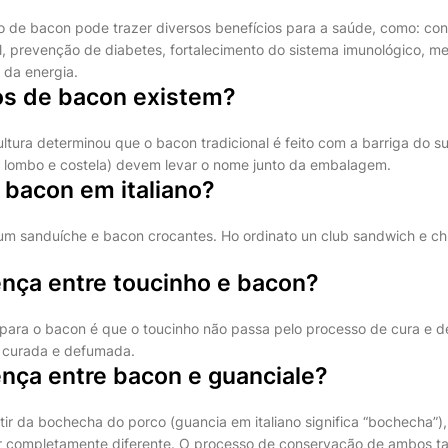
e bacon pode trazer diversos benefícios para a saúde, como: cont
l, prevenção de diabetes, fortalecimento do sistema imunológico, me
 da energia.
os de bacon existem?
ultura determinou que o bacon tradicional é feito com a barriga do s
a, lombo e costela) devem levar o nome junto da embalagem.
 bacon em italiano?
 um sanduíche e bacon crocantes. Ho ordinato un club sandwich e chi
ença entre toucinho e bacon?
a para o bacon é que o toucinho não passa pelo processo de cura e
 curada e defumada.
ença entre bacon e guanciale?
artir da bochecha do porco (guancia em italiano significa “bochecha”)
 completamente diferente. O processo de conservação de ambos ta