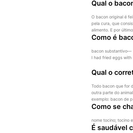
Qual o bacon
O bacon original é fe
pela cura, que consi
alimento. E por últi
Como é baco
bacon substantivo—
I had fried eggs wit
Qual o corr
Todo bacon que for d
outra parte do anima
exemplo: bacon de pa
Como se ch
nome tocino; tocino 
É saudável 