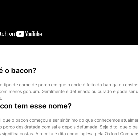
 é o bacon?
 tipo de carne de porco em que o corte é feito da barriga ou costa
 com menos gordura. Geralmente é defumado ou curado e pode ser 
.
acon tem esse nome?
II que o bacon começou a ser sinônimo do que conhecemos atualmen
 porco desidratada com sal e depois defumada. Seja dito, que o ba
 significa costas. A receita é dita como inglesa pela Oxford Compan