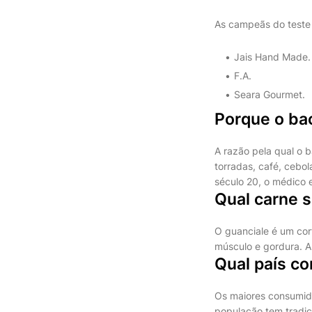
As campeãs do teste
Jais Hand Made.
F.A.
Seara Gourmet.
Porque o ba
A razão pela qual o 
torradas, café, cebol
século 20, o médico 
Qual carne s
O guanciale é um co
músculo e gordura. A
Qual país c
Os maiores consumido
população tem tradi