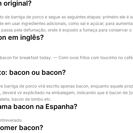
 original?
ito de barriga de porco e segue as seguintes etapas: primeiro ele é 
ste em usar ingredientes adicionais, como sal e açúcar, para aument
mo passa pela defumação, onde é exposto a fumaça para conservar o 
n em inglês?
h bacon for breakfast today. — Comi ovos fritos com toucinho no caf
eto: bacon ou bacon?
e barriga de porco virá escrito apenas bacon, enquanto aquele prod
l, deverá vir explicitado na embalagem, indicando que é bacon de [ou
leta, bacon de lombo etc.
ama bacon na Espanha?
entreverado.
comer bacon?