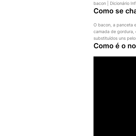
bacon | Dicionário I
Como se ch
O bacon, a panceta e
camada de gordura, 
substituídos uns pelo
Como é o n