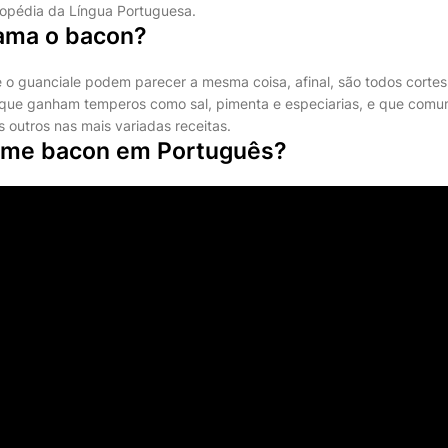
nfopédia da Língua Portuguesa.
ama o bacon?
 o guanciale podem parecer a mesma coisa, afinal, são todos cortes
que ganham temperos como sal, pimenta e especiarias, e que comu
s outros nas mais variadas receitas.
ome bacon em Português?