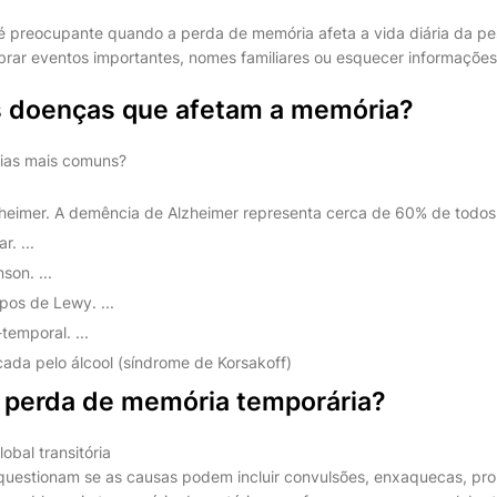
é preocupante quando a perda de memória afeta a vida diária da p
rar eventos importantes, nomes familiares ou esquecer informaçõe
s doenças que afetam a memória?
ias mais comuns?
eimer. A demência de Alzheimer representa cerca de 60% de todos o
. ...
son. ...
os de Lewy. ...
temporal. ...
da pelo álcool (síndrome de Korsakoff)
 perda de memória temporária?
bal transitória
 questionam se as causas podem incluir convulsões, enxaquecas, pr