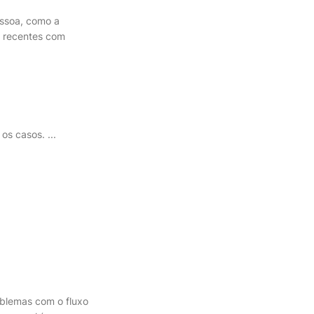
essoa, como a
s recentes com
s casos. ...
oblemas com o fluxo