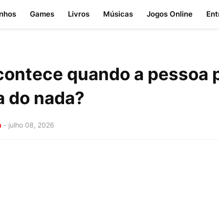
nhos
Games
Livros
Músicas
Jogos Online
Ent
contece quando a pessoa 
 do nada?
a
-
julho 08, 2026