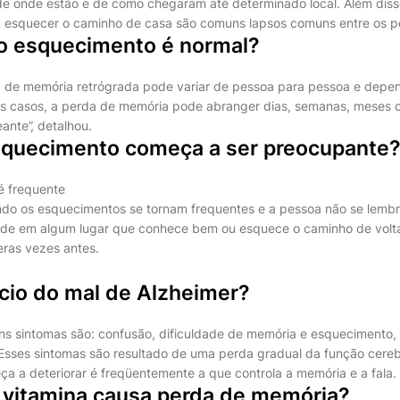
e onde estão e de como chegaram até determinado local. Além diss
u esquecer o caminho de casa são comuns lapsos comuns entre os p
o esquecimento é normal?
a de memória retrógrada pode variar de pessoa para pessoa e depe
ns casos, a perda de memória pode abranger dias, semanas, meses
nte”, detalhou.
quecimento começa a ser preocupante
é frequente
ndo os esquecimentos se tornam frequentes e a pessoa não se lemb
rde em algum lugar que conhece bem ou esquece o caminho de volta
meras vezes antes.
cio do mal de Alzheimer?
uns sintomas são: confusão, dificuldade de memória e esqueciment
 Esses sintomas são resultado de uma perda gradual da função cerebr
a a deteriorar é freqüentemente a que controla a memória e a fala.
e vitamina causa perda de memória?