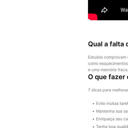
Qual a falta
Estudos comprovam qu
como esquecimentos, 
e uma memória fraca
O que fazer
7 dicas para melhorar
Evite muitas tar
Mantenha sua sa
Enriqueça seu ca
Tenha boa quali