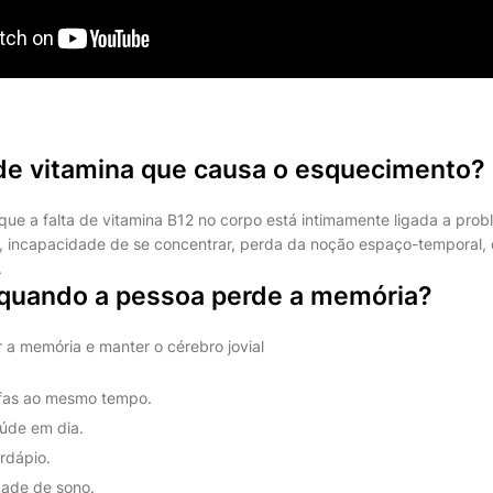
 de vitamina que causa o esquecimento?
e a falta de vitamina B12 no corpo está intimamente ligada a prob
incapacidade de se concentrar, perda da noção espaço-temporal, d
.
 quando a pessoa perde a memória?
 a memória e manter o cérebro jovial
efas ao mesmo tempo.
úde em dia.
rdápio.
dade de sono.