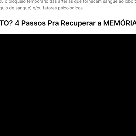
ou o bloqueio temporário das artérias que fornecem sangue ao lobo 
ulo de sangue) e/ou fatores psicológicos.
O? 4 Passos Pra Recuperar a MEMÓRI