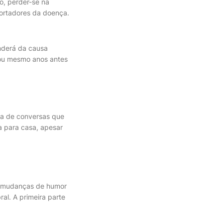
o, perder-se na
ortadores da doença.
nderá da causa
 ou mesmo anos antes
?
ra de conversas que
 para casa, apesar
o, mudanças de humor
al. A primeira parte