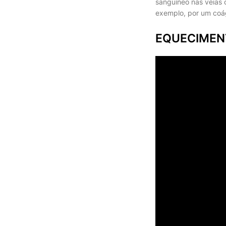
sanguíneo nas veias 
exemplo, por um coág
EQUECIMENT