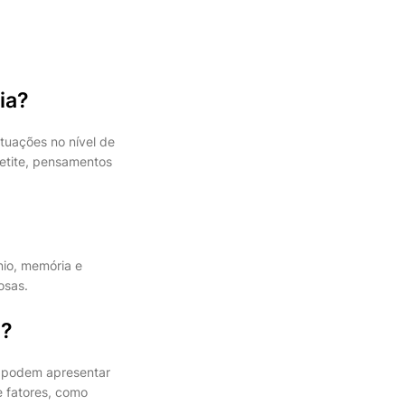
ia?
utuações no nível de
etite, pensamentos
nio, memória e
osas.
o?
e podem apresentar
 fatores, como