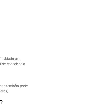
ificuldade em
l de consciência –
, mas também pode
dios,
?