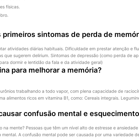
es físicas.
ebro.
s primeiros sintomas de perda de memór
ar atividades diárias habituais. Dificuldade em prestar atenção e fl
as que sugerem delirium. Sintomas de depressão (como perda de ap
 para dormir e lentidão da fala e da atividade geral)
mina para melhorar a memória?
urônios trabalhando a todo vapor, com plena capacidade de raciocí
a alimentos ricos em vitamina B1, como: Cereais integrais. Legumin
causar confusão mental e esqueciment
o na mente? Pessoas que têm um nível alto de estresse e ansiedad
 mental. A confusão mental pode ser causada por uma variedade de