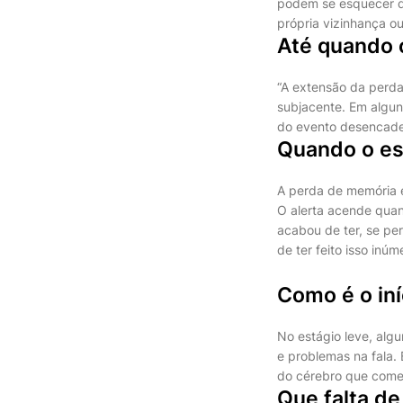
podem se esquecer d
própria vizinhança o
Até quando 
“A extensão da perd
subjacente. Em algu
do evento desencadea
Quando o es
A perda de memória 
O alerta acende qua
acabou de ter, se pe
de ter feito isso inú
Como é o iní
No estágio leve, alg
e problemas na fala.
do cérebro que começ
Que falta d