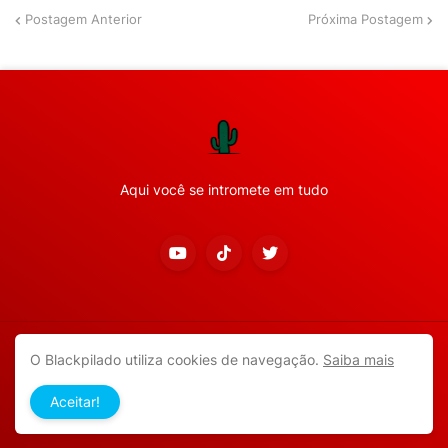
Postagem Anterior
Próxima Postagem
Aqui você se intromete em tudo
Copyright ©
2026
Todos os direitos reservados.
O Blackpilado utiliza cookies de navegação.
Saiba mais
APP ANDROID
Blackpilado
POLÍTICA DE PRIVACIDADE
Aceitar!
CONTATO