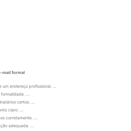
e-
mail
formal
 um endereço profissional. ...
 formalidade. ...
atários certos. ...
to claro. ...
os corretamente. ...
ção adequada. ...