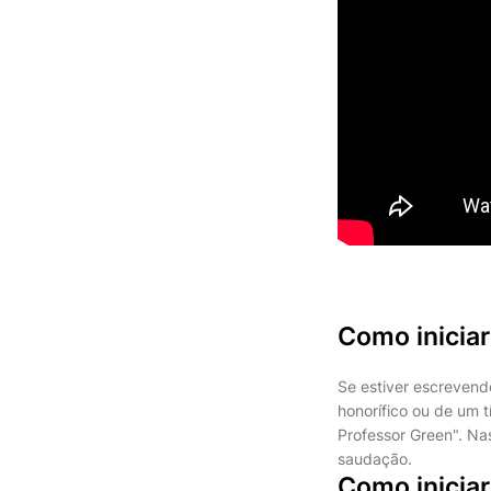
Como inicia
Se estiver escrevend
honorífico ou de um 
Professor Green". Na
saudação.
Como inicia