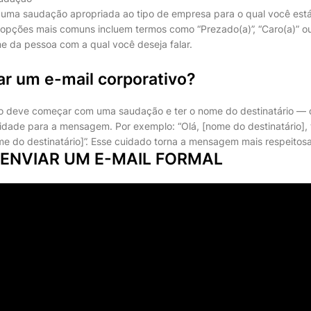
m uma saudação apropriada ao tipo de empresa para o qual você est
pções mais comuns incluem termos como “Prezado(a)”, “Caro(a)” ou
me da pessoa com a qual você deseja falar.
 um e-mail corporativo?
vo deve começar com uma saudação e ter o nome do destinatário —
alidade para a mensagem. Por exemplo: “Olá, [nome do destinatário],
e do destinatário]”. Esse cuidado torna a mensagem mais respeitosa 
ENVIAR UM E-MAIL FORMAL