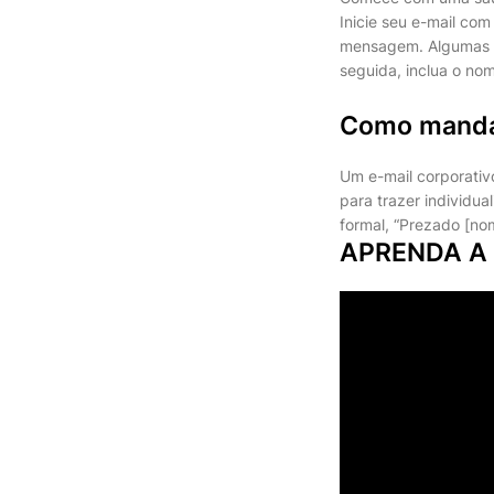
Inicie seu e-mail co
mensagem. Algumas o
seguida, inclua o no
Como mandar
Um e-mail corporati
para trazer individu
formal, “Prezado [nom
APRENDA A 