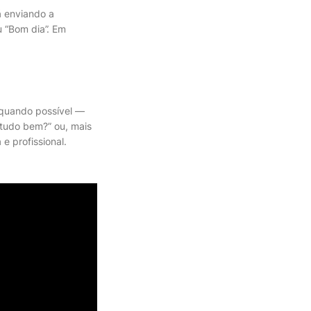
á enviando a
 “Bom dia”. Em
 quando possível —
 tudo bem?” ou, mais
e profissional.