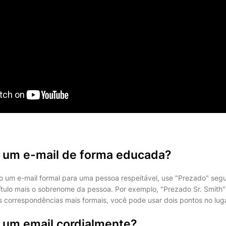
r um e-mail de forma educada?
o um e-mail formal para uma pessoa respeitável, use "Prezado" segu
título mais o sobrenome da pessoa. Por exemplo, "Prezado Sr. Smith
s correspondências mais formais, você pode usar dois pontos no luga
r um email cordialmente?