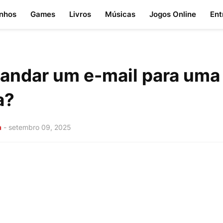
nhos
Games
Livros
Músicas
Jogos Online
Ent
ndar um e-mail para uma
a?
a
-
setembro 09, 2025