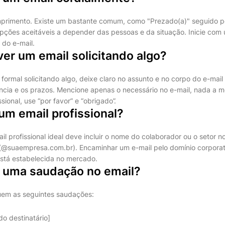
imento. Existe um bastante comum, como "Prezado(a)" seguido p
pções aceitáveis a depender das pessoas e da situação. Inicie com 
 do e-mail.
er um email solicitando algo?
formal solicitando algo, deixe claro no assunto e no corpo do e-mai
gência e os prazos. Mencione apenas o necessário no e-mail, nada a 
sional, use “por favor” e “obrigado”.
um email profissional?
 profissional ideal deve incluir o nome do colaborador ou o setor no
(@suaempresa.com.br). Encaminhar um e-mail pelo domínio corpora
está estabelecida no mercado.
r uma saudação no email?
uem as seguintes saudações:
o destinatário]