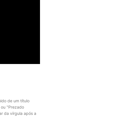
ido de um título
" ou "Prezado
r da vírgula após a