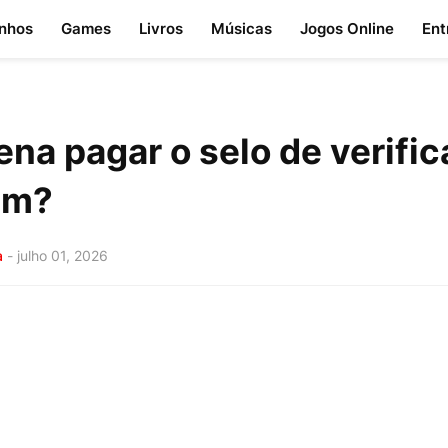
nhos
Games
Livros
Músicas
Jogos Online
Ent
ena pagar o selo de verifi
am?
a
-
julho 01, 2026