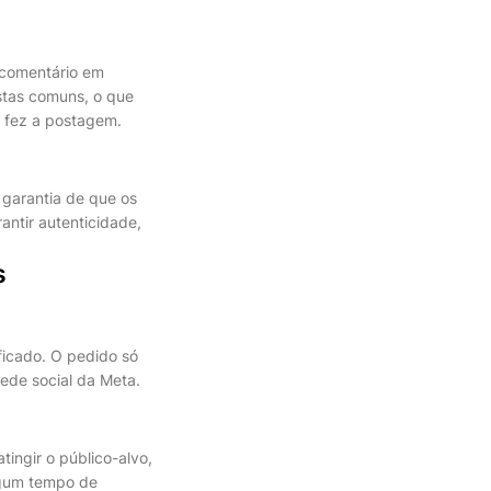
 comentário em
stas comuns, o que
 fez a postagem.
garantia de que os
antir autenticidade,
s
ficado. O pedido só
rede social da Meta.
tingir o público-alvo,
lgum tempo de