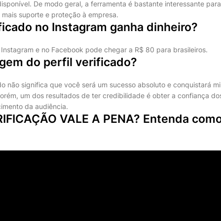
isponível. De modo geral, a ferramenta é bastante interessante para
r mais suporte e proteção à empresa.
ficado no Instagram ganha dinheiro?
o Instagram e no Facebook pode chegar a R$ 80 para brasileiros.
gem do perfil verificado?
ado não significa que você será um sucesso absoluto e conquistará m
Porém, um dos resultados de ter credibilidade é obter a confiança do
cimento da audiência.
RIFICAÇÃO VALE A PENA? Entenda como