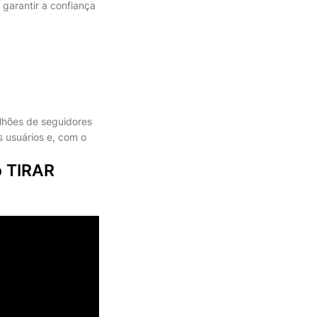
 garantir a confiança
ilhões de seguidores
s usuários e, com o
 TIRAR