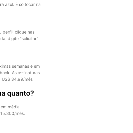
á azul. É só tocar na
 perfil, clique nas
a, digite "solicitar"
róximas semanas e em
book. As assinaturas
u US$ 34,99/mês
ha quanto?
m em média
$15.300/mês.