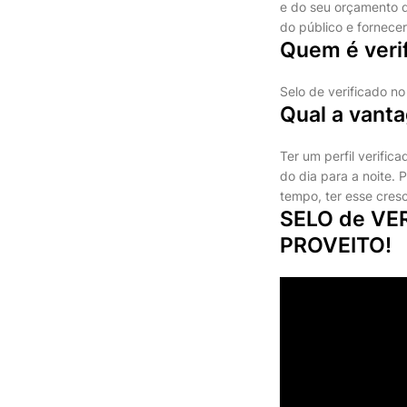
e do seu orçamento d
do público e fornece
Quem é veri
Selo de verificado n
Qual a vanta
Ter um perfil verific
do dia para a noite. 
tempo, ter esse cres
SELO de VE
PROVEITO!