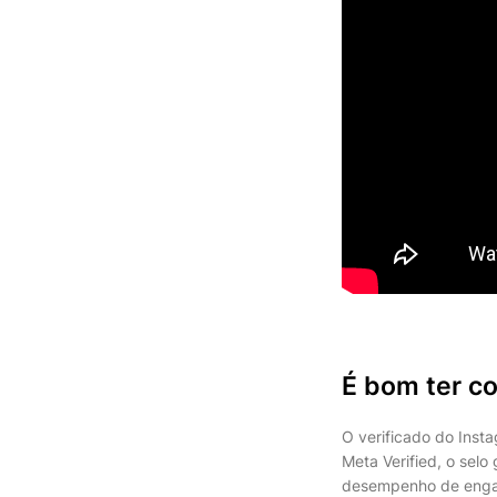
É bom ter co
O verificado do Insta
Meta Verified, o selo
desempenho de engaja