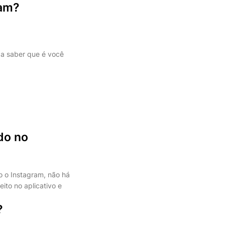
ram?
 a saber que é você
do no
do o Instagram, não há
ito no aplicativo e
?