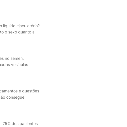
líquido ejaculatório?
to o sexo quanto a
des no sêmen,
nadas vesículas
icamentos e questões
não consegue
m 75% dos pacientes