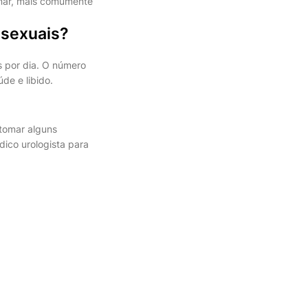
nar, mais comumente
 sexuais?
 por dia. O número
e e libido.
 tomar alguns
ico urologista para