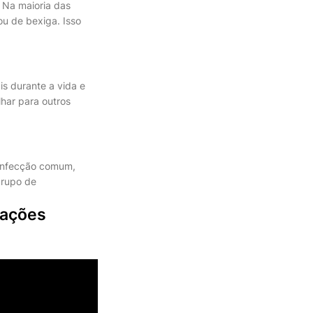
 Na maioria das
ou de bexiga. Isso
is durante a vida e
har para outros
 infecção comum,
grupo de
lações