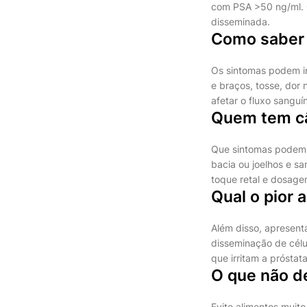
com PSA >50 ng/ml. 
disseminada.
Como saber 
Os sintomas podem in
e braços, tosse, dor 
afetar o fluxo sangu
Quem tem câ
Que sintomas podem 
bacia ou joelhos e s
toque retal e dosag
Qual o pior 
Além disso, apresent
disseminação de célu
que irritam a próstat
O que não d
Evite alimentos muit