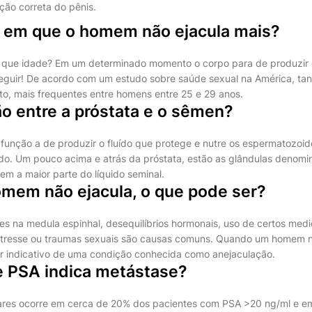
ção correta do pênis.
e em que o homem não ejacula mais?
que idade? Em um determinado momento o corpo para de produzir o 
seguir! De acordo com um estudo sobre saúde sexual na América, tan
ato, mais frequentes entre homens entre 25 e 29 anos.
ão entre a próstata e o sêmen?
função a de produzir o fluído que protege e nutre os espermatozoi
ido. Um pouco acima e atrás da próstata, estão as glândulas denomi
em a maior parte do líquido seminal.
mem não ejacula, o que pode ser?
s na medula espinhal, desequilíbrios hormonais, uso de certos med
stresse ou traumas sexuais são causas comuns. Quando um homem 
ser indicativo de uma condição conhecida como anejaculação.
de PSA indica metástase?
ares ocorre em cerca de 20% dos pacientes com PSA >20 ng/ml e e