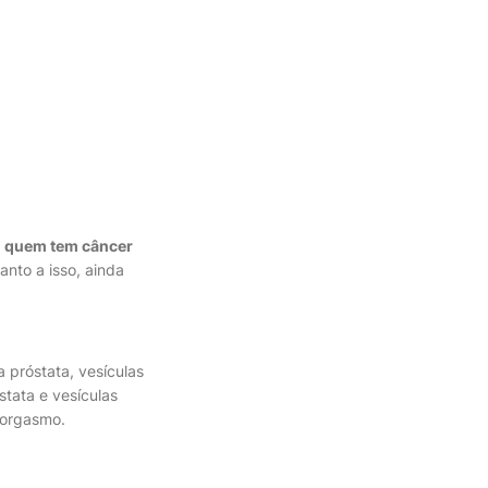
e
quem tem câncer
nto a isso, ainda
 próstata, vesículas
tata e vesículas
 orgasmo.