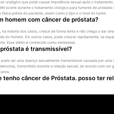
cer urológico que pode causar impotência sexual após o tratamento.
étil ocorre durante o tratamento cirúrgico para tumores de próstata 
ísica prévia do paciente, assim como o tipo e o nível do tumor.
m homem com câncer de próstata?
 na maioria dos casos, cresce de forma lenta e não chega a dar sina
de do homem. Em outros casos, pode crescer rapidamente, se espal
rte. Esse efeito é conhecido como metástase.
próstata é transmissível?
a pode ser uma doença sexualmente transmissível causada por uma
ilenciosa, transmitida durante a relação sexual, de acordo com um 
canos.
 tenho câncer de Próstata. posso ter re