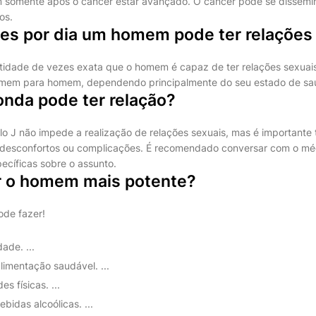
 somente após o câncer estar avançado. O câncer pode se dissemi
os.
es por dia um homem pode ter relações
idade de vezes exata que o homem é capaz de ter relações sexuais
omem para homem, dependendo principalmente do seu estado de saúd
nda pode ter relação?
lo J não impede a realização de relações sexuais, mas é importante
 desconfortos ou complicações. É recomendado conversar com o méd
ecíficas sobre o assunto.
 o homem mais potente?
ode fazer!
ade. ...
imentação saudável. ...
es físicas. ...
ebidas alcoólicas. ...