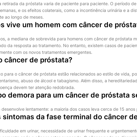
retirada da próstata varia de paciente para paciente. O período de 
manas, e os efeitos colaterais, como a incontinência urinária e a di
te ao longo de meses.
s vive um homem com câncer de prósta
s, a mediana de sobrevida para homens com câncer de próstata met
do da resposta ao tratamento. No entanto, existem casos de pacie
lmente com os novos tratamentos emergentes.
o câncer de próstata?
co para o câncer de próstata estão relacionados ao estilo de vida, p
ntarismo, abuso de álcool e tabagismo. Além disso, a hereditaried
a doença devem ter atenção redobrada.
o demora para um câncer de próstata s
 desenvolve lentamente: a maioria dos casos leva cerca de 15 anos p
 sintomas da fase terminal do câncer de
ficuldade em urinar, necessidade de urinar frequente e urgentement