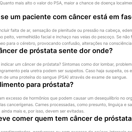
Quanto mais alto o valor do PSA, maior a chance de doença localm
se um paciente com câncer está em fas
cluir falta de ar, sensação de plenitude ou pressão na cabeça, ede
no peito, vermelhidão facial e inchaço nas veias do pescoço. Se não 
íneo para o cérebro, provocando confusão, alterações na consciênci
ncer de próstata sente dor onde?
indicar um câncer de próstata? Sintomas como dor lombar, problem
angramento pela uretra podem ser suspeitos. Caso haja suspeita, os
em de uma proteína do sangue (PSA) através de exame de sangue.
alimento para próstata?
am excesso de hormônios que podem causar um desequilíbrio no org
las cancerígenas. Carnes processadas, como presunto, linguiça e sal
a ainda mais e, por isso, devem ser evitadas.
eve comer quem tem câncer de próstata
o condimentados, gordurosos ou com excesso de açúcar. Intercale pr