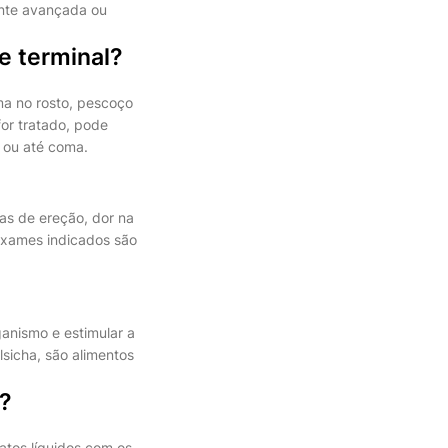
ente avançada ou
e terminal?
ma no rosto, pescoço
for tratado, pode
a ou até coma.
as de ereção, dor na
 exames indicados são
anismo e estimular a
sicha, são alimentos
?
atos líquidos com os