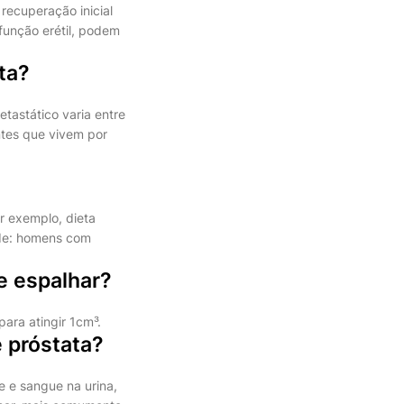
recuperação inicial
sfunção erétil, podem
ta?
astático varia entre
ntes que vivem por
or exemplo, dieta
ade: homens com
e espalhar?
ara atingir 1cm³.
 próstata?
e e sangue na urina,