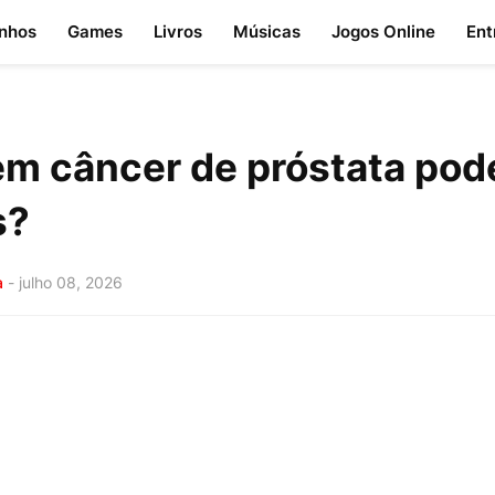
nhos
Games
Livros
Músicas
Jogos Online
Ent
m câncer de próstata pode
s?
a
-
julho 08, 2026