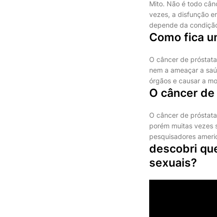
Mito. Não é todo cân
vezes, a disfunção er
depende da condição f
Como fica u
O câncer de próstata,
nem a ameaçar a saú
órgãos e causar a mo
O câncer de 
O câncer de próstat
porém muitas vezes s
pesquisadores ameri
descobri que
sexuais?