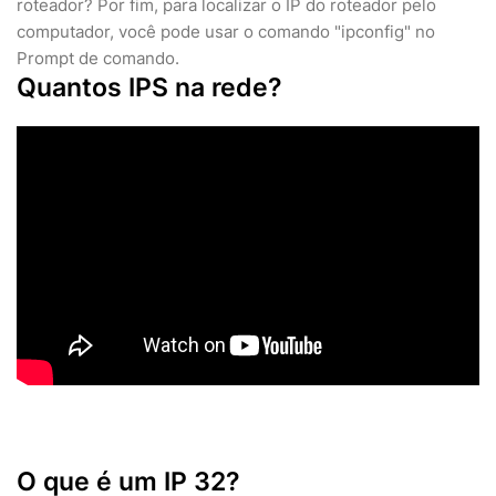
roteador? Por fim, para localizar o IP do roteador pelo
computador, você pode usar o comando "ipconfig" no
Prompt de comando.
Quantos IPS na rede?
O que é um IP 32?