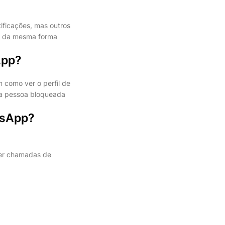
ficações, mas outros
, da mesma forma
App?
 como ver o perfil de
a pessoa bloqueada
tsApp?
ber chamadas de