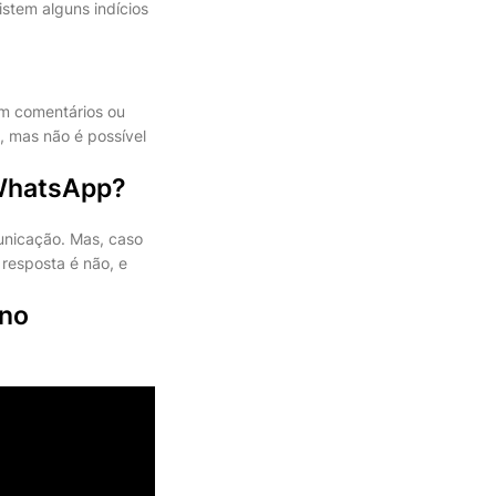
istem alguns indícios
om comentários ou
, mas não é possível
 WhatsApp?
nicação. Mas, caso
resposta é não, e
 no