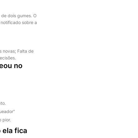
a de dois gumes. O
notificado sobre a
 novas; Falta de
ecisões.
eou no
to.
queador"
 pior.
ela fica