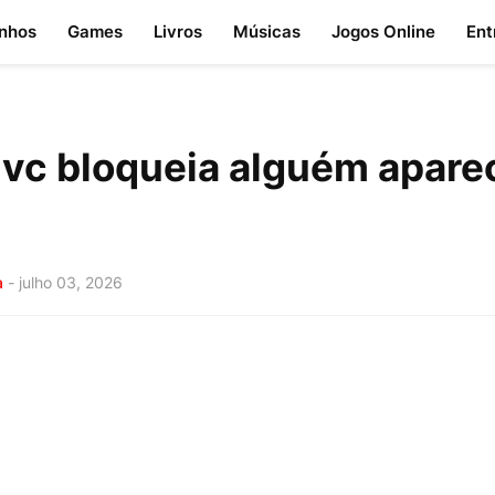
nhos
Games
Livros
Músicas
Jogos Online
Ent
vc bloqueia alguém apare
a
-
julho 03, 2026