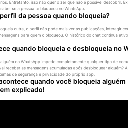
ios. Entretanto, isso não quer dizer que não é possível descobrir. Ex
 saber se a pessoa te bloqueou no WhatsApp.
perfil da pessoa quando bloqueia?
queia outra, o perfil não pode mais ver as publicações, interagir c
mensagens para quem o bloqueou. O histórico do chat continua ativo
ece quando bloqueia e desbloqueia no
 alguém no WhatsApp impede completamente qualquer tipo de comu
 vai receber as mensagens acumuladas após desbloquear alguém? A 
istemas de segurança e privacidade do próprio app.
 acontece quando você bloqueia alguém
em explicado!