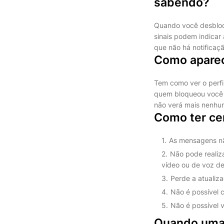
sabendo?
Quando você desbloqu
sinais podem indica
que não há notificaç
Como aparec
Tem como ver o perfi
quem bloqueou você 
não verá mais nenhum
Como ter ce
As mensagens nã
Não pode realiz
vídeo ou de voz de
Perde a atualizaç
Não é possível c
Não é possível ve
Quando uma 