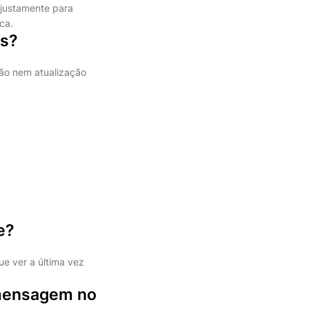
 justamente para
ca.
ns?
ão nem atualização
e?
e ver a última vez
mensagem no