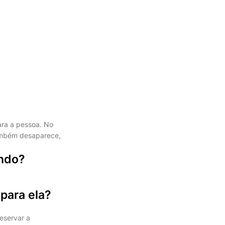
ara a pessoa. No
também desaparece,
endo?
para ela?
eservar a