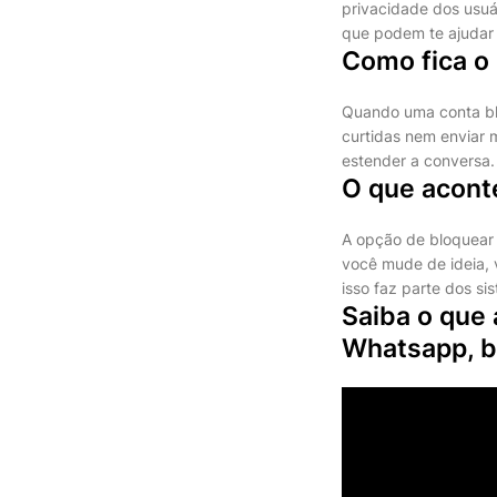
privacidade dos usuár
que podem te ajudar
Como fica o 
Quando uma conta blo
curtidas nem enviar 
estender a conversa.
O que acont
A opção de bloquear
você mude de ideia,
isso faz parte dos s
Saiba o que
Whatsapp, b