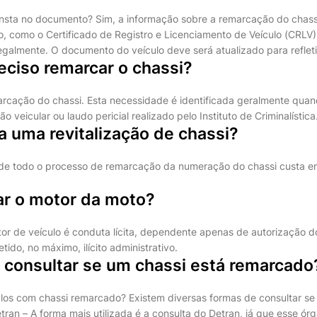
nsta no documento? Sim, a informação sobre a remarcação do chass
, como o Certificado de Registro e Licenciamento de Veículo (CRLV)
egalmente. O documento do veículo deve será atualizado para refleti
eciso remarcar o chassi?
cação do chassi. Esta necessidade é identificada geralmente quan
ção veicular ou laudo pericial realizado pelo Instituto de Criminalística
 uma revitalização de chassi?
de todo o processo de remarcação da numeração do chassi custa e
ar o motor da moto?
or de veículo é conduta lícita, dependente apenas de autorização do
ido, no máximo, ilícito administrativo.
consultar se um chassi está remarcado
los com chassi remarcado? Existem diversas formas de consultar se
ran – A forma mais utilizada é a consulta do Detran, já que esse ór