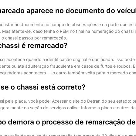
marcado aparece no documento do veícu
constar no documento no campo de observações e na parte que esti
. Mas atente-se, caso tenha o REM no final na numeração do chassi
 o chassi passou por remarcação.
chassi é remarcado?
si acontece quando a identificação original é danificada. Isso pode
idente ou até adulteração fraudulenta em casos de furtos e roubos. 
seguradoras acontecem — o carro também volta para o mercado com
se o chassi está correto?
ssi pela placa, você pode: Acessar o site do Detran do seu estado: 
 geralmente na seção de serviços online. Informe a placa e outros d
o demora o processo de remarcação de
a execução do serviço de remarcação tem prazo de 30 dias e a num