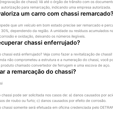
 (regravação de chassi) Vá até o órgão de trânsito com os documento
e a autorização para remarcação, indicando uma empresa autorizada.
aloriza um carro com chassi remarcado
mpede que um veículo em bom estado precise ser remarcado e perca
 30%, dependendo da região. A umidade ou resíduos acumulados na 
orrosão e oxidação, deixando os números ilegíveis.
cuperar chassi enferrujado?
chassi está enferrujado? Veja como fazer a revitalização de chassi!
nda não comprometeu a estrutura e a numeração do chassi, você po
m produto chamado convertedor de ferrugem e uma escova de aço.
ar a remarcação do chassi?
si
chassi pode ser solicitada nos casos de: a) danos causados por acid
os de roubo ou furto; c) danos causados por efeito de corrosão.
 chassi somente será efetuada em oficina credenciada pelo DETRAN