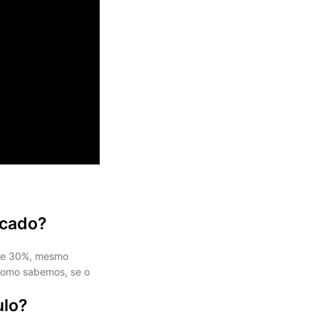
rcado?
% e 30%, mesmo
como sabemos, se o
ulo?