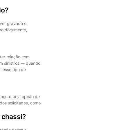
lo?
ver gravado o
 no documento,
 ter relação com
Em sinistros — quando
 esse tipo de
procure pela opção de
ados solicitados, como
 chassi?
eração passa a