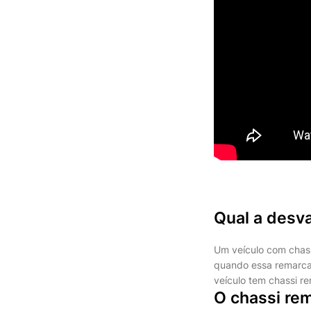
Qual a desv
Um veículo com chas
quando essa remarca
veículo tem chassi r
O chassi re