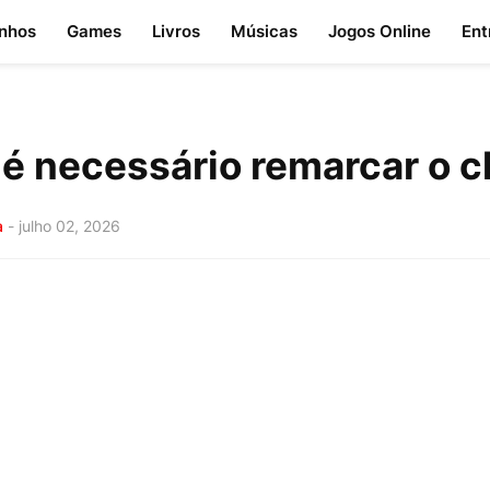
nhos
Games
Livros
Músicas
Jogos Online
Ent
é necessário remarcar o c
a
-
julho 02, 2026