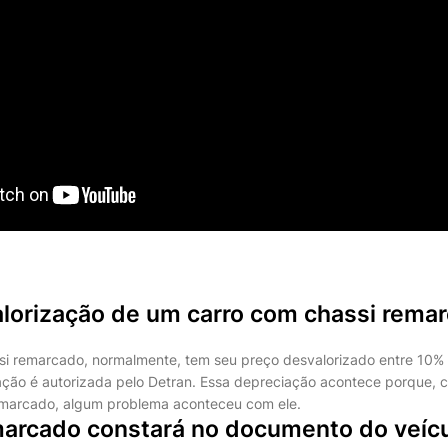
alorização de um carro com chassi rema
si remarcado, normalmente, tem seu preço desvalorizado entre 10
ção é autorizada pelo Detran. Essa depreciação acontece porque, 
emarcado, algum problema aconteceu com ele.
marcado constará no documento do veíc