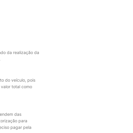
ndo da realização da
.
o do veículo, pois
valor total como
ependem das
torização para
eciso pagar pela