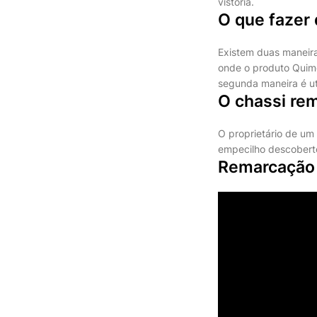
vistoria.
O que fazer
Existem duas maneir
onde o produto Quimo
segunda maneira é uti
O chassi rem
O proprietário de um
empecilho descoberto
Remarcação 