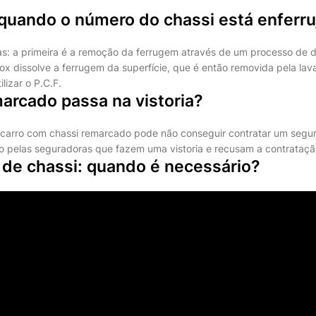
 quando o número do chassi está enferr
as: a primeira é a remoção da ferrugem através de um processo de
x dissolve a ferrugem da superfície, que é então removida pela l
lizar o P.C.F.
arcado passa na vistoria?
 carro com chassi remarcado pode não conseguir contratar um segur
 pelas seguradoras que fazem uma vistoria e recusam a contrataçã
de chassi: quando é necessário?