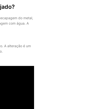
ujado?
 decapagem do metal,
avagem com água. A
o. A alteração é um
o.