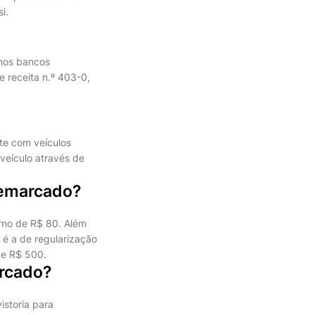
i.
 nos bancos
 receita n.º 403-0,
te com veículos
veículo através de
remarcado?
rno de R$ 80. Além
 é a de regularização
 e R$ 500.
arcado?
istoria para