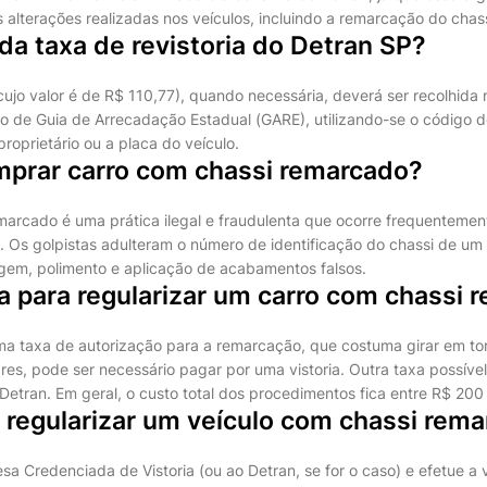
 alterações realizadas nos veículos, incluindo a remarcação do chass
 da taxa de revistoria do Detran SP?
(cujo valor é de R$ 110,77), quando necessária, deverá ser recolhida
o de Guia de Arrecadação Estadual (GARE), utilizando-se o código de
oprietário ou a placa do veículo.
mprar carro com chassi remarcado?
marcado é uma prática ilegal e fraudulenta que ocorre frequentemen
 Os golpistas adulteram o número de identificação do chassi de um 
em, polimento e aplicação de acabamentos falsos.
a para regularizar um carro com chassi 
ma taxa de autorização para a remarcação, que costuma girar em to
res, pode ser necessário pagar por uma vistoria. Outra taxa possível
 Detran. Em geral, o custo total dos procedimentos fica entre R$ 200
regularizar um veículo com chassi rem
sa Credenciada de Vistoria (ou ao Detran, se for o caso) e efetue a v