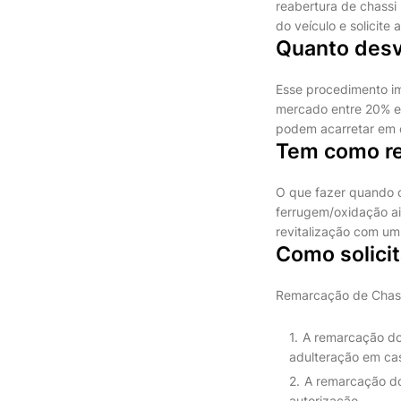
reabertura de chassi
do veículo e solicit
Quanto desv
Esse procedimento i
mercado entre 20% e
podem acarretar em c
Tem como re
O que fazer quando o 
ferrugem/oxidação ai
revitalização com u
Como solicit
Remarcação de Chas
A remarcação do 
adulteração em cas
A remarcação do
autorização.