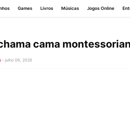
nhos
Games
Livros
Músicas
Jogos Online
Ent
chama cama montessoria
a
-
julho 06, 2026