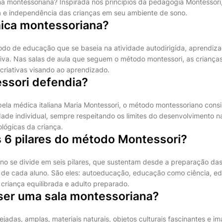
 montessoriana? Inspirada nos princípios da pedagogia Montessori
 e independência das crianças em seu ambiente de sono.
nica montessoriana?
do de educação que se baseia na atividade autodirigida, aprendiz
tiva. Nas salas de aula que seguem o método montessori, as criança
criativas visando ao aprendizado.
ssori defendia?
pela médica italiana Maria Montessori, o método montessoriano con
dade individual, sempre respeitando os limites do desenvolvimento na
cológicas da criança.
s 6 pilares do método Montessori?
no se divide em seis pilares, que sustentam desde a preparação das
l de cada aluno. São eles: autoeducação, educação como ciência, e
criança equilibrada e adulto preparado.
er uma sala montessoriana?
rejadas, amplas, materiais naturais, objetos culturais fascinantes e i