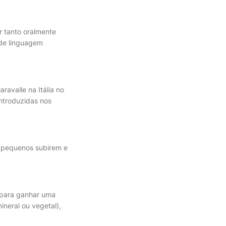
r tanto oralmente
 de linguagem
ravalle na Itália no
ntroduzidas nos
s pequenos subirem e
 para ganhar uma
ineral ou vegetal),