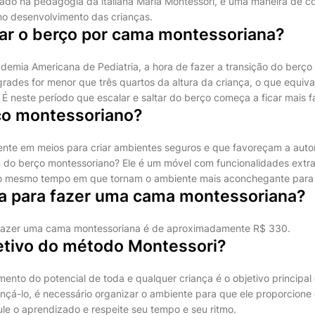
rado na pedagogia da italiana Maria Montessori, é uma maneira de c
o desenvolvimento das crianças.
ar o berço por cama montessoriana?
emia Americana de Pediatria, a hora de fazer a transição do berço
grades for menor que três quartos da altura da criança, o que equi
 É neste período que escalar e saltar do berço começa a ficar mais fá
ço montessoriano?
ente em meios para criar ambientes seguros e que favoreçam a auto
do berço montessoriano? Ele é um móvel com funcionalidades extras
 ao mesmo tempo em que tornam o ambiente mais aconchegante para 
a para fazer uma cama montessoriana?
fazer uma cama montessoriana é de aproximadamente R$ 330.
jetivo do método Montessori?
mento do potencial de toda e qualquer criança é o objetivo principa
nçá-lo, é necessário organizar o ambiente para que ele proporcione 
le o aprendizado e respeite seu tempo e seu ritmo.