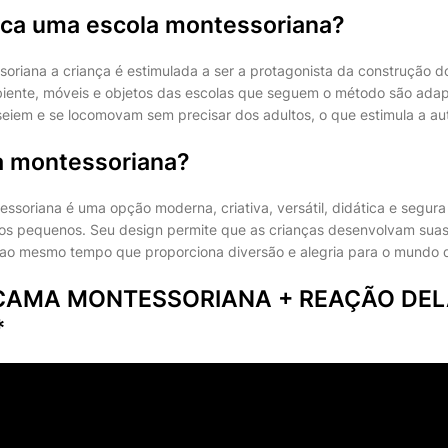
fica uma escola montessoriana?
riana a criança é estimulada a ser a protagonista da construção d
biente, móveis e objetos das escolas que seguem o método são ada
iem e se locomovam sem precisar dos adultos, o que estimula a au
a montessoriana?
ssoriana é uma opção moderna, criativa, versátil, didática e segur
os pequenos. Seu design permite que as crianças desenvolvam suas
 ao mesmo tempo que proporciona diversão e alegria para o mundo 
CAMA MONTESSORIANA + REAÇÃO DEL
*