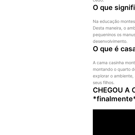
O que signi
Na educação montesso
Desta maneira, o am
pequeninos os manuse
desenvolvimento.
O que é cas
A cama casinha monte
montando o quarto d
explorar o ambiente,
seus filhos.
CHEGOU A 
*finalmente