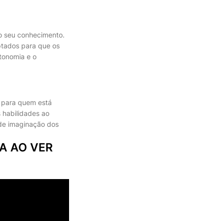
o seu conhecimento.
ptados para que os
tonomia e o
a para quem está
 habilidades ao
de imaginação dos
A AO VER