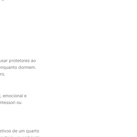
sar protetores ao
a enquanto dormem.
ro.
l, emocional e
ntessori ou
jetivos de um quarto