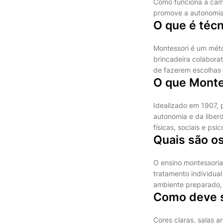
Como funciona a cama
promove a autonomia
O que é téc
Montessori é um méto
brincadeira colabora
de fazerem escolhas 
O que Monte
Idealizado em 1907, 
autonomia e da liber
físicas, sociais e psi
Quais são o
O ensino montessoria
tratamento individua
ambiente preparado, 
Como deve s
Cores claras, salas a