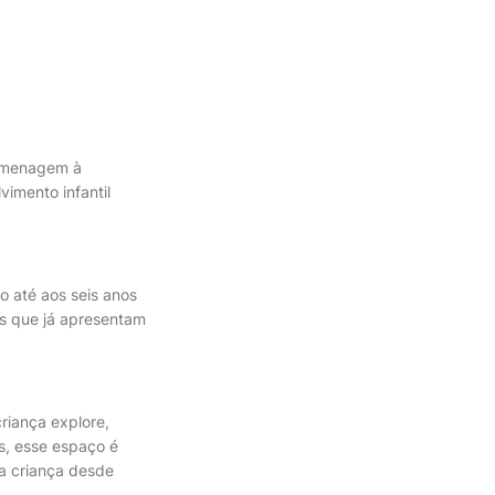
omenagem à
imento infantil
o até aos seis anos
as que já apresentam
riança explore,
s, esse espaço é
a criança desde