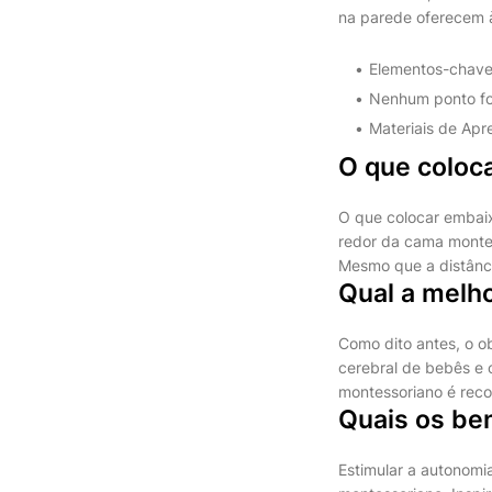
na parede oferecem à
Elementos-chave d
Nenhum ponto foc
Materiais de Apr
O que coloc
O que colocar embai
redor da cama montes
Mesmo que a distânci
Qual a melh
Como dito antes, o ob
cerebral de bebês e c
montessoriano é reco
Quais os be
Estimular a autonomia