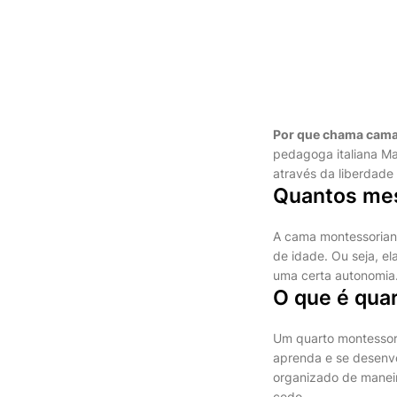
Por que chama cam
pedagoga italiana M
através da liberdade
Quantos mes
A cama montessoriana 
de idade. Ou seja, e
uma certa autonomia
O que é qua
Um quarto montessori
aprenda e se desenvo
organizado de maneir
cedo.