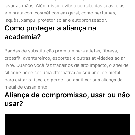
lavar as mãos. Além disso, evite o contato das suas joias
em prata com cosméticos em geral, como perfumes,
laquês, xampu, protetor solar e autobronzeador.
Como proteger a aliança na
academia?
Bandas de substituição premium para atletas, fitness,
crossfit, aventureiros, esportes e outras atividades ao ar
livre. Quando você faz trabalhos de alto impacto, o anel de
silicone pode ser uma alternativa ao seu anel de metal,
para evitar o risco de perder ou danificar sua aliança de
metal de casamento.
Aliança de compromisso, usar ou não
usar?