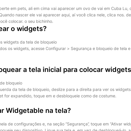
aperte em pets, ali em cima vai aparecer um ovo de vai em Cuba Lu, c
Quando nascer ele vai aparecer aqui, aí você clica nele, clica nos. d
ocê colocar. o seu bichinho.
ar o widgets?
os widgets da tela de bloqueio
odos os widgets, acesse Configurar > Segurança e bloqueio de tela 
uear a tela inicial para colocar widget
 de bloqueio
uerda da tela de bloqueio, deslize para a direita para ver os widget
et for expandido, toque em e desbloqueie como de costume.
r Widgetable na tela?
anela de configurações e, na seção “Segurança”, toque em “Ativar wid
oqueie seu dispositivo. Ligue sua tela e, em vez de desbloqueá-lo, 