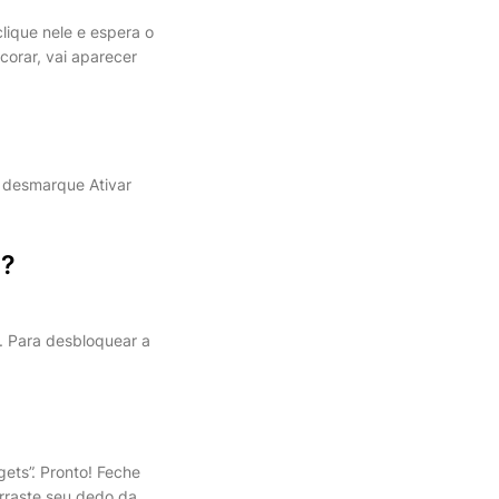
lique nele e espera o
ecorar, vai aparecer
e desmarque Ativar
s?
s. Para desbloquear a
gets”. Pronto! Feche
arraste seu dedo da