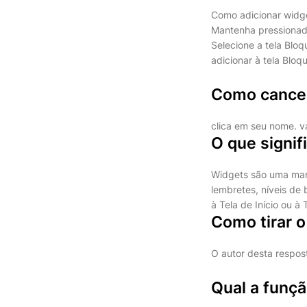
Como adicionar widge
Mantenha pressionada
Selecione a tela Blo
adicionar à tela Bloq
Como cancel
clica em seu nome. va
O que signif
Widgets são uma mane
lembretes, níveis de 
à Tela de Início ou à
Como tirar 
O autor desta respos
Qual a funç