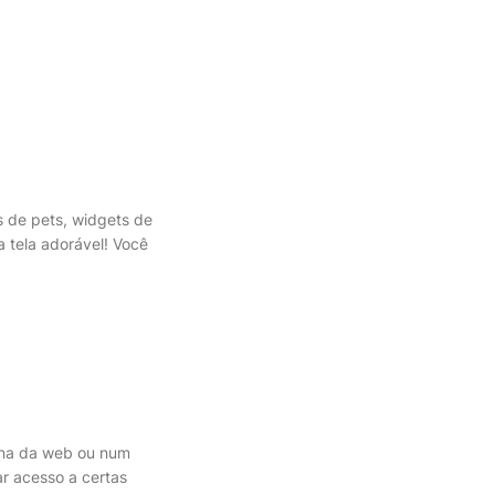
s de pets, widgets de
a tela adorável! Você
ina da web ou num
ar acesso a certas