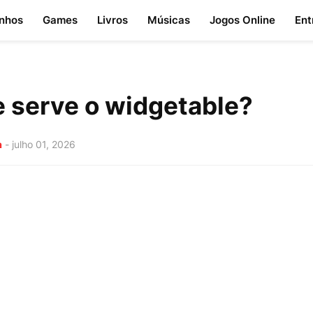
nhos
Games
Livros
Músicas
Jogos Online
Ent
e serve o widgetable?
a
-
julho 01, 2026