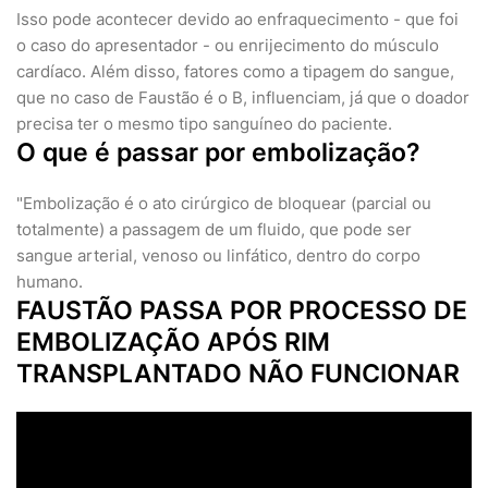
Isso pode acontecer devido ao enfraquecimento - que foi
o caso do apresentador - ou enrijecimento do músculo
cardíaco. Além disso, fatores como a tipagem do sangue,
que no caso de Faustão é o B, influenciam, já que o doador
precisa ter o mesmo tipo sanguíneo do paciente.
O que é passar por embolização?
"Embolização é o ato cirúrgico de bloquear (parcial ou
totalmente) a passagem de um fluido, que pode ser
sangue arterial, venoso ou linfático, dentro do corpo
humano.
FAUSTÃO PASSA POR PROCESSO DE
EMBOLIZAÇÃO APÓS RIM
TRANSPLANTADO NÃO FUNCIONAR