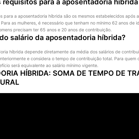
 requisitos para a aposentadoria híbrid
os para a aposentadoria híbrida são os mesmos estabelecidos após 
 Para as mulheres, é necessário que tenham no mínimo 62 anos de i
homens precisam ter 65 anos e 20 anos de contribuição.
 do salário da aposentadoria híbrida?
oria híbrida depende diretamente da média dos salários de contribu
anteriormente e considera o tempo de contribuição total. Para quem c
efício será equivalente ao salário mínimo vigente.
ORIA HÍBRIDA: SOMA DE TEMPO DE T
RURAL