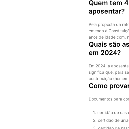
Quem tem 45
aposentar?
Pela proposta da ref
emenda à Constituiçã
anos de idade com, n
Quais são as
em 2024?
Em 2024, a aposentado
significa que, para 
contribuição (homem)
Como provar 
Documentos para com
certidão de casam
certidão de uniã
certidão de nasc