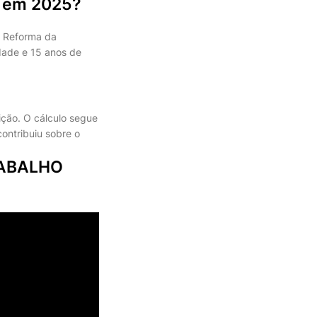
a em 2025?
a Reforma da
dade e 15 anos de
ição. O cálculo segue
ontribuiu sobre o
RABALHO