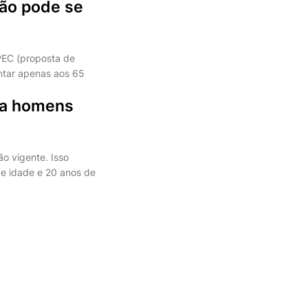
ção pode se
PEC (proposta de
ntar apenas aos 65
ara homens
ão vigente. Isso
de idade e 20 anos de