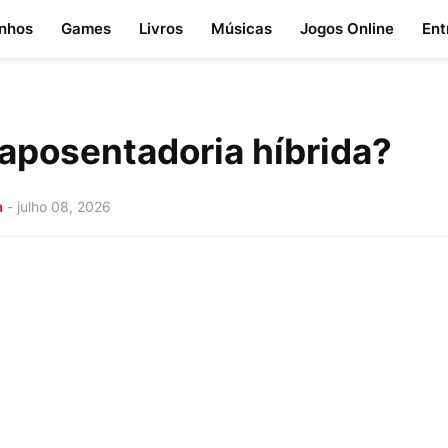
nhos
Games
Livros
Músicas
Jogos Online
Ent
 aposentadoria híbrida?
a
-
julho 08, 2026