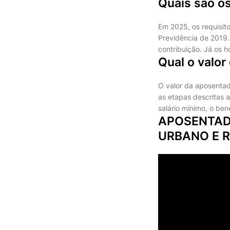
Quais são os
Em 2025, os requisit
Previdência de 2019.
contribuição. Já os 
Qual o valor
O valor da aposentad
as etapas descritas 
salário mínimo, o ben
APOSENTAD
URBANO E 