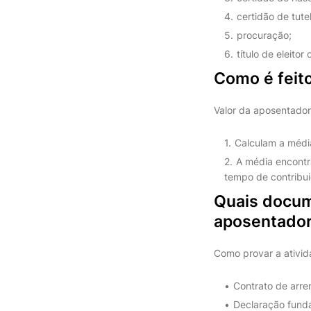
certidão de tute
procuração;
título de eleitor
Como é feito
Valor da aposentadori
Calculam a média
A média encontr
tempo de contribu
Quais docume
aposentador
Como provar a ativid
Contrato de arre
Declaração fund