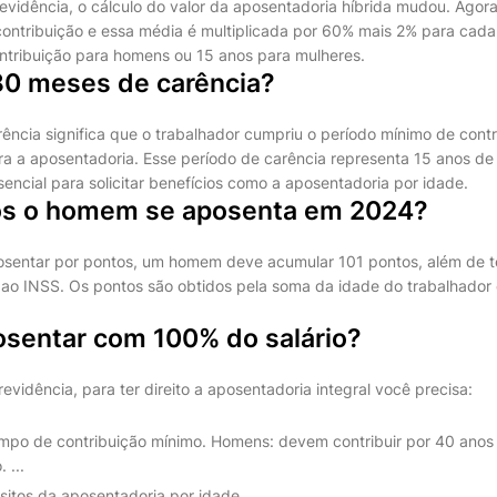
evidência, o cálculo do valor da aposentadoria híbrida mudou. Agora
 contribuição e essa média é multiplicada por 60% mais 2% para cad
tribuição para homens ou 15 anos para mulheres.
80 meses de carência?
ência significa que o trabalhador cumpriu o período mínimo de cont
ra a aposentadoria. Esse período de carência representa 15 anos de
sencial para solicitar benefícios como a aposentadoria por idade.
os o homem se aposenta em 2024?
osentar por pontos, um homem deve acumular 101 pontos, além de t
 ao INSS. Os pontos são obtidos pela soma da idade do trabalhado
sentar com 100% do salário?
vidência, para ter direito a aposentadoria integral você precisa:
empo de contribuição mínimo. Homens: devem contribuir por 40 anos
 ...
sitos da aposentadoria por idade.