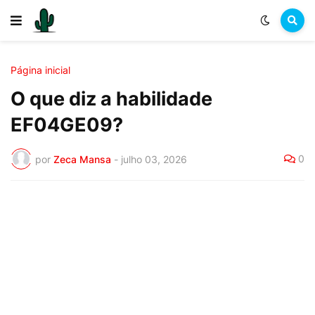
Página inicial
O que diz a habilidade
EF04GE09?
0
por
Zeca Mansa
-
julho 03, 2026