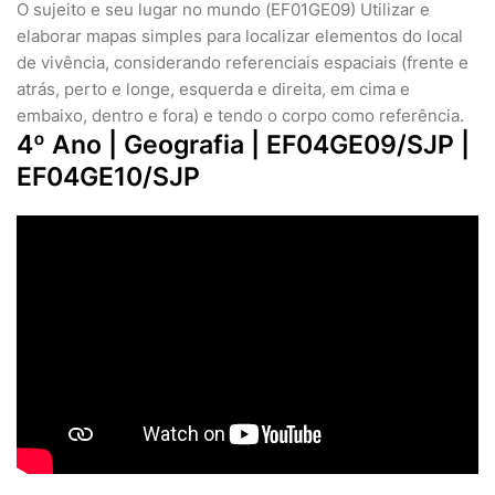
O sujeito e seu lugar no mundo (EF01GE09) Utilizar e
elaborar mapas simples para localizar elementos do local
de vivência, considerando referenciais espaciais (frente e
atrás, perto e longe, esquerda e direita, em cima e
embaixo, dentro e fora) e tendo o corpo como referência.
4º Ano | Geografia | EF04GE09/SJP |
EF04GE10/SJP