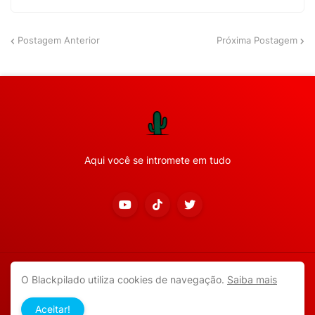
Postagem Anterior
Próxima Postagem
Aqui você se intromete em tudo
Copyright ©
2026
Todos os direitos reservados.
O Blackpilado utiliza cookies de navegação.
Saiba mais
APP ANDROID
Blackpilado
POLÍTICA DE PRIVACIDADE
Aceitar!