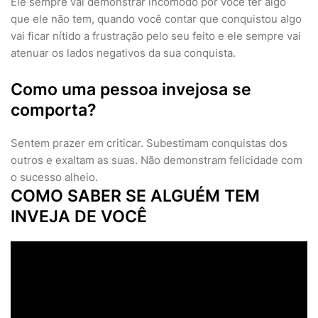
Ele sempre vai demonstrar incômodo por você ter algo
que ele não tem, quando você contar que conquistou algo
vai ficar nítido a frustração pelo seu feito e ele sempre vai
atenuar os lados negativos da sua conquista.
Como uma pessoa invejosa se
comporta?
Sentem prazer em criticar. Subestimam conquistas dos
outros e exaltam as suas. Não demonstram felicidade com
o sucesso alheio.
COMO SABER SE ALGUÉM TEM
INVEJA DE VOCÊ