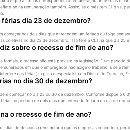
dido é que as férias correspondem a remuneração de 30 dias e não
eflete-se na remuneração também. Assim, se o mês tem 31 dias, pa
io.
 férias dia 23 de dezembro?
em começar nos dois dias que antecedem um feriado ou folga seman
rias coletivas no dia 23 de dezembro, isso fere a CLT, já que dia 25 é
diz sobre o recesso de fim de ano?
s formais, o recesso não está previsto na legislação. É um período 
 remunerados em que o empregador não exige o trabalho. E se é rem
terfere nas férias”, explica o especialista em Direito do Trabalho, F
érias no dia 30 de dezembro?
odem começar no dia 23 ou 30 de dezembro. Conforme dispõe o § 3º
s férias no período de dois dias que antecede feriado ou dia de repo
na o recesso de fim de ano?
o os dias de descanso remunerado que as empresas concedem, geral