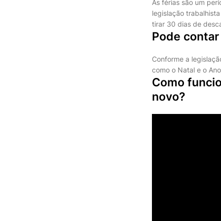
As férias são um per
legislação trabalhist
tirar 30 dias de desc
Pode contar
Conforme a legislação
como o Natal e o An
Como funcion
novo?