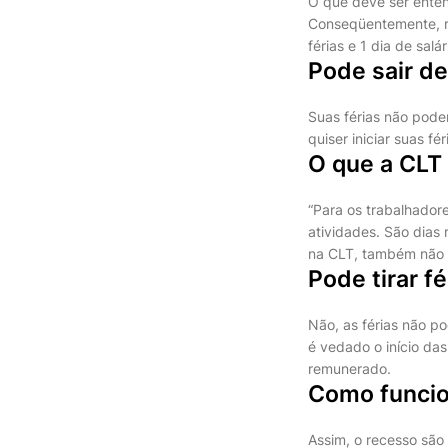
O que deve ser enten
Conseqüentemente, r
férias e 1 dia de salár
Pode sair de
Suas férias não pod
quiser iniciar suas fé
O que a CLT 
“Para os trabalhadore
atividades. São dias
na CLT, também não in
Pode tirar f
Não, as férias não p
é vedado o início da
remunerado.
Como funcio
Assim, o recesso sã