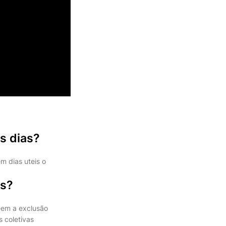
s dias?
m dias uteis o
as?
eem a exclusão
 coletivas