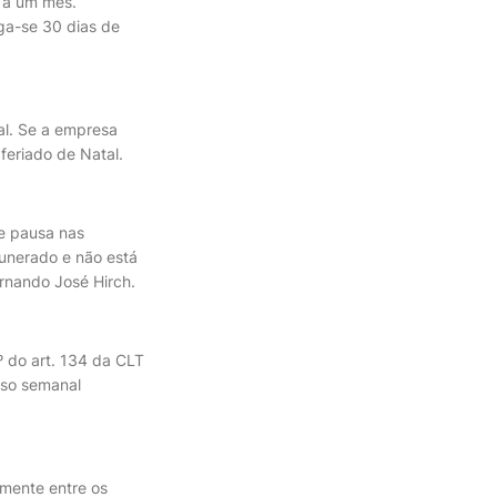
 a um mês.
ga-se 30 dias de
al. Se a empresa
 feriado de Natal.
de pausa nas
unerado e não está
ernando José Hirch.
 do art. 134 da CLT
uso semanal
mente entre os