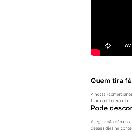
Quem tira fé
A nossa (comerciários
funcionário terá direi
Pode descont
A legislação não est
desses dias na conta