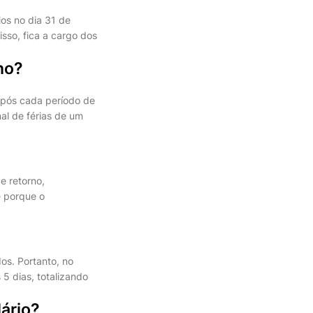
ios no dia 31 de
sso, fica a cargo dos
no?
 após cada período de
al de férias de um
e retorno,
e porque o
os. Portanto, no
 5 dias, totalizando
ário?