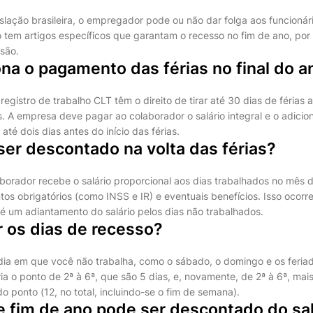
slação brasileira, o empregador pode ou não dar folga aos funcionár
tem artigos específicos que garantam o recesso no fim de ano, por i
são.
na o pagamento das férias no final do a
egistro de trabalho CLT têm o direito de tirar até 30 dias de férias
. A empresa deve pagar ao colaborador o salário integral e o adicion
 até dois dias antes do início das férias.
er descontado na volta das férias?
aborador recebe o salário proporcional aos dias trabalhados no mês d
os obrigatórios (como INSS e IR) e eventuais benefícios. Isso ocorr
é um adiantamento do salário pelos dias não trabalhados.
 os dias de recesso?
dia em que você não trabalha, como o sábado, o domingo e os feriad
ia o ponto de 2ª à 6ª, que são 5 dias, e, novamente, de 2ª à 6ª, mais
o ponto (12, no total, incluindo-se o fim de semana).
e fim de ano pode ser descontado do sal