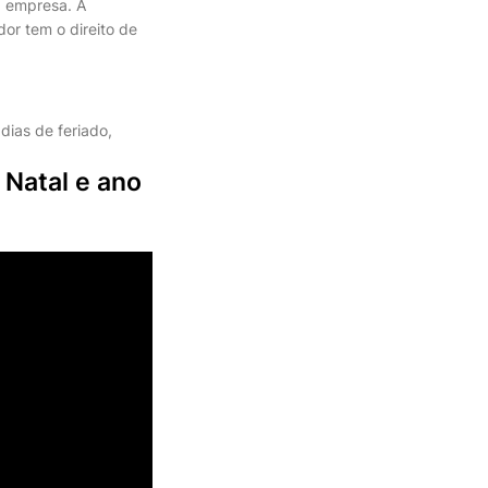
a empresa. A
dor tem o direito de
dias de feriado,
 Natal e ano