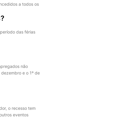
oncedidos a todos os
s?
período das férias
empregados não
e dezembro e o 1º de
dor, o recesso tem
 outros eventos