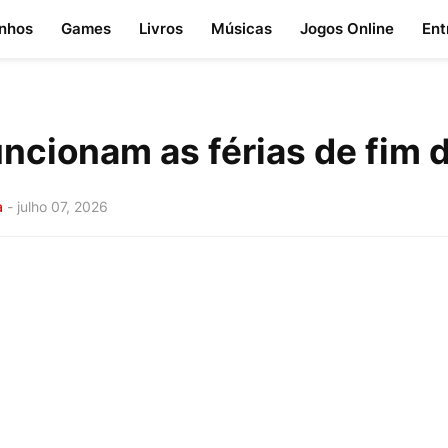
nhos
Games
Livros
Músicas
Jogos Online
Ent
ncionam as férias de fim 
a
-
julho 07, 2026