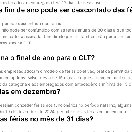
ois feriados, o empregado terá 12 dias de descanso.
e fim de ano pode ser descontado das f
 período descontado das férias
 não pode ser confundido com as férias anuais de 30 dias a que tod
 com carteira assinada, tem direito por lei. Também não pode ser con
previstas na CLT.
a o final de ano para o CLT?
tas empresas adotam o modelo de férias coletivas, prática permitida
jam cumpridos: Aviso prévio de 15 dias: a empresa deve comunicar ao
to da categoria e aos empregados com antecedência mínima de 15 di
rias em dezembro?
sejam conceder férias aos funcionários no período natalino, algumas
ia 19 de dezembro de 2024: permite que as férias comecem antes 
as férias no mês de 31 dias?