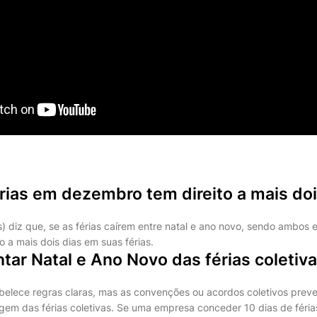
rias em dezembro tem direito a mais doi
) diz que, se as férias caírem entre natal e ano novo, sendo ambos e
to a mais dois dias em suas férias.
ar Natal e Ano Novo das férias coletiv
abelece regras claras, mas as convenções ou acordos coletivos prev
gem das férias coletivas. Se uma empresa conceder 10 dias de férias