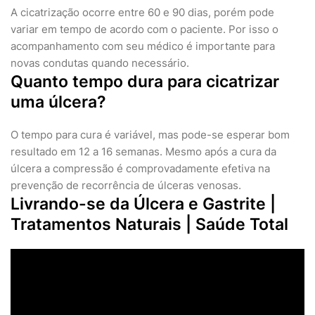
A cicatrização ocorre entre 60 e 90 dias, porém pode
variar em tempo de acordo com o paciente. Por isso o
acompanhamento com seu médico é importante para
novas condutas quando necessário.
Quanto tempo dura para cicatrizar
uma úlcera?
O tempo para cura é variável, mas pode-se esperar bom
resultado em 12 a 16 semanas. Mesmo após a cura da
úlcera a compressão é comprovadamente efetiva na
prevenção de recorrência de úlceras venosas.
Livrando-se da Úlcera e Gastrite |
Tratamentos Naturais | Saúde Total