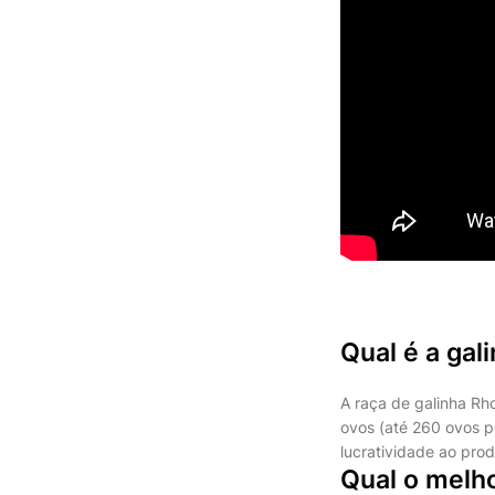
Qual é a gal
A raça de galinha Rh
ovos (até 260 ovos po
lucratividade ao prod
Qual o melho