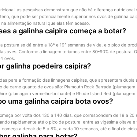
ricional, as pesquisas demonstram que não há diferença nutricional 
eno, que pode ser potencialmente superior nos ovos de galinha caip
 na alimentação natural que elas têm acesso.
es a galinha caipira começa a botar?
 da postura se dá entre a 18º e 19º semanas de vida, e o pico de pro
as aves. Conforme a linhagem teríamos entre 80-90% de postura. O
94 ovos.
r galinha poedeira caipira?
zadas para a formação das linhagens caipiras, que apresentam dupla 
ão de carne quanto de ovos são: Plymouth Rock Barrada (plumagem
hire (plumagem vermelho-brilhante) e Rhode Island Red (plumagem 
o uma galinha caipira bota ovos?
começa por volta dos 130 a 140 dias, que correspondem de 18 a 20
ndo rapidamente até o pico de postura, entre as vigésima oitava e
, começa a decair de 5 a 8%, a cada 10 semanas, até o final do ciclo
hor galinha para botar?