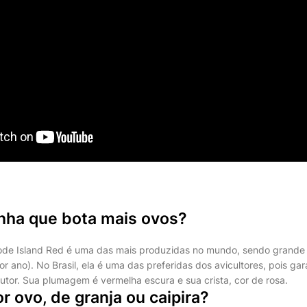
inha que bota mais ovos?
ode Island Red é uma das mais produzidas no mundo, sendo grande 
r ano). No Brasil, ela é uma das preferidas dos avicultores, pois ga
utor. Sua plumagem é vermelha escura e sua crista, cor de rosa.
r ovo, de granja ou caipira?