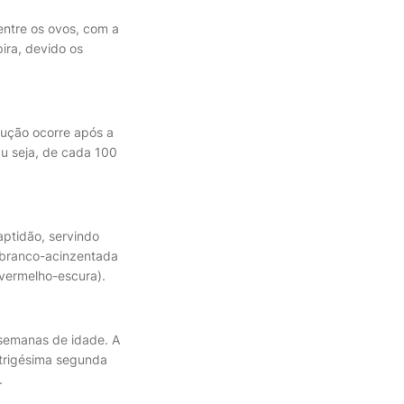
entre os ovos, com a
ira, devido os
dução ocorre após a
u seja, de cada 100
aptidão, servindo
 branco-acinzentada
vermelho-escura).
 semanas de idade. A
 trigésima segunda
.