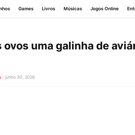
nhos
Games
Livros
Músicas
Jogos Online
Ent
 ovos uma galinha de aviár
a
-
junho 30, 2026