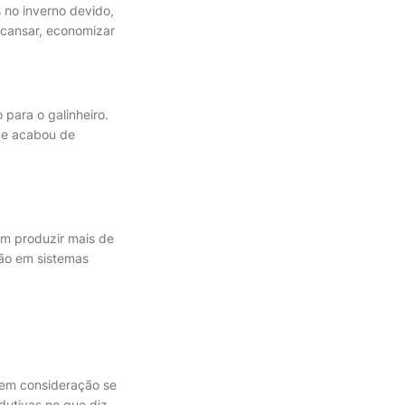
 no inverno devido,
scansar, economizar
para o galinheiro.
ue acabou de
em produzir mais de
ção em sistemas
 em consideração se
odutivas no que diz