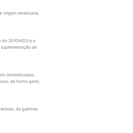
e origem americana,
ão do 25(OH)D3 e a
a suplementação de
endo domesticadas.
ves, de forma geral,
atórias. As galinhas