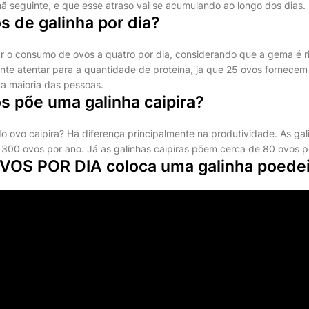
ã seguinte, e que esse atraso vai se acumulando ao longo dos dias.
 de galinha por dia?
r o consumo de ovos a quatro por dia, considerando que a gema é ri
ante atentar para a quantidade de proteína, já que 25 ovos fornecem
a maioria das pessoas.
s põe uma galinha caipira?
o ovo caipira? Há diferença principalmente na produtividade. As gal
300 ovos por ano. Já as galinhas caipiras põem cerca de 80 ovos p
OS POR DIA coloca uma galinha poedei