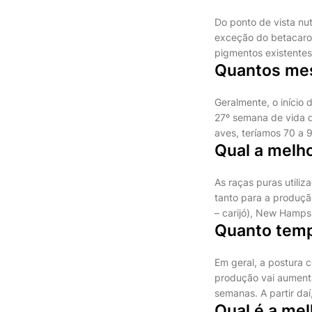
Do ponto de vista nut
exceção do betacarot
pigmentos existentes
Quantos mes
Geralmente, o início
27º semana de vida d
aves, teríamos 70 a 
Qual a melho
As raças puras utili
tanto para a produç
– carijó), New Hamps
Quanto temp
Em geral, a postura 
produção vai aumenta
semanas. A partir daí
Qual é a mel