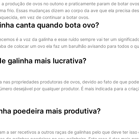
 a produção de ovos no outono e praticamente param de botar ovos
lima frio. Essas mudanças dizem ao corpo da ave que ela precisa de
aquecida, em vez de continuar a botar ovos.
linha canta quando bota ovo?
cemos é a voz da galinha e esse ruído sempre vai ter um significado 
ba de colocar um ovo ela faz um barulhão avisando para todos o q
de galinha mais lucrativa?
ada nas propriedades produtoras de ovos, devido ao fato de que pod
número desejável por qualquer produtor. É mais indicada para a cria
inha poedeira mais produtiva?
a ser recetivos a outros raças de galinhas pelo que deve ter isso
ças de galinhas poedeiras no seu galinheiro. Esta raça é das mais pr