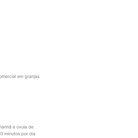
omercial em granjas
manhã e ovula de
0 minutos por dia