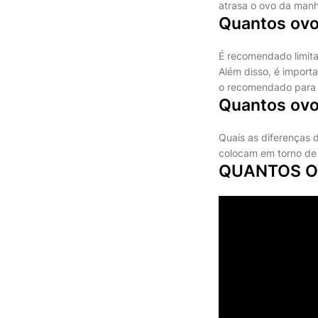
atrasa o ovo da manh
Quantos ovos
É recomendado limita
Além disso, é import
o recomendado para 
Quantos ovo
Quais as diferenças d
colocam em torno de 
QUANTOS OV