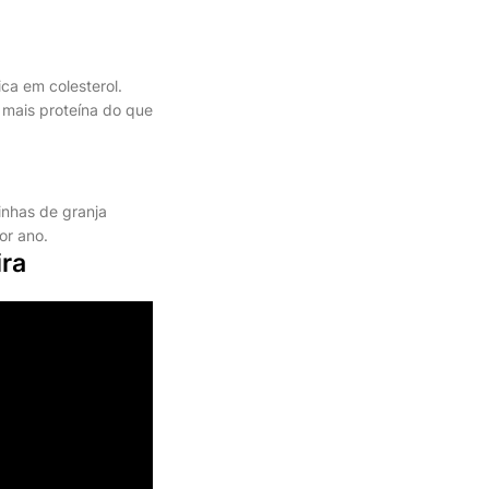
ca em colesterol.
 mais proteína do que
inhas de granja
or ano.
ra