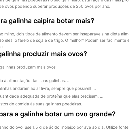
 de ovos podendo superar produções de 250 ovos por ano.
ra galinha caipira botar mais?
ao milho, dois tipos de alimento devem ser inseparáveis na dieta ali
ão eles: o farelo de soja e de trigo. O melhor? Podem ser facilment
ís.
galinha produzir mais ovos?
 galinhas produzam mais ovos
o à alimentação das suas galinhas. ...
linhas andarem ao ar livre, sempre que possível! ...
quantidade adequada de proteína que elas precisam. ...
estos de comida às suas galinhas poedeiras.
para a galinha botar um ovo grande?
ho do ovo, use 1.5 g de ácido linoleico por ave ao dia. Utilize fon