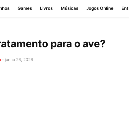
nhos
Games
Livros
Músicas
Jogos Online
Ent
ratamento para o ave?
a
-
junho 26, 2026