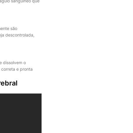
oágulo sanguíneo que
mente são
eja descontrolada,
e dissolvem o
 correta e pronta
ebral