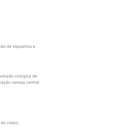
ução de espasmos e
rvenção cirúrgica de
ização venosa central
 do corpo;