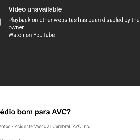
médio bom para AVC?
tos - Acidente Vascular Cerebral (AVC) no...