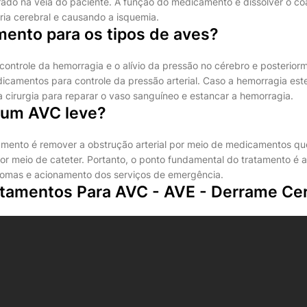
trado na veia do paciente. A função do medicamento é dissolver o c
ria cerebral e causando a isquemia.
mento para os tipos de aves?
o controle da hemorragia e o alívio da pressão no cérebro e posterior
icamentos para controle da pressão arterial. Caso a hemorragia est
a cirurgia para reparar o vaso sanguíneo e estancar a hemorragia.
 um AVC leve?
amento é remover a obstrução arterial por meio de medicamentos qu
por meio de cateter. Portanto, o ponto fundamental do tratamento é a
ntomas e acionamento dos serviços de emergência.
atamentos Para AVC - AVE - Derrame Cer