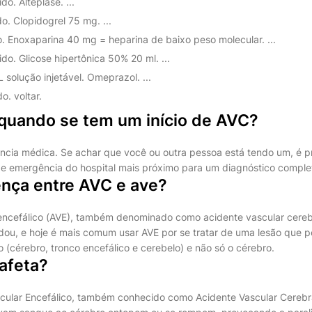
o. Alteplase. ...
. Clopidogrel 75 mg. ...
 Enoxaparina 40 mg = heparina de baixo peso molecular. ...
o. Glicose hipertônica 50% 20 ml. ...
solução injetável. Omeprazol. ...
. voltar.
 quando se tem um início de AVC?
ia médica. Se achar que você ou outra pessoa está tendo um, é pre
de emergência do hospital mais próximo para um diagnóstico comple
ença entre AVC e ave?
encefálico (AVE), também denominado como acidente vascular cereb
ou, e hoje é mais comum usar AVE por se tratar de uma lesão que 
o (cérebro, tronco encefálico e cerebelo) e não só o cérebro.
afeta?
cular Encefálico, também conhecido como Acidente Vascular Cerebr