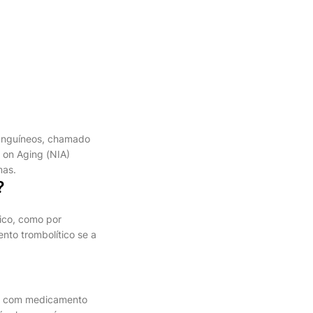
anguíneos, chamado
e on Aging (NIA)
mas.
?
ico, como por
ento trombolítico se a
ito com medicamento