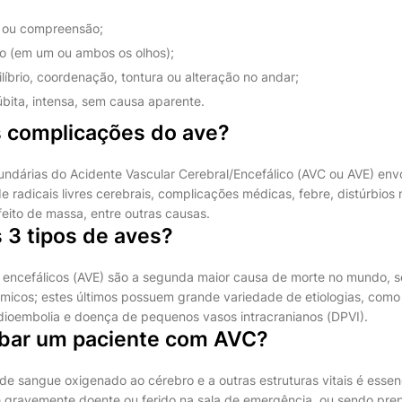
a ou compreensão;
ão (em um ou ambos os olhos);
líbrio, coordenação, tontura ou alteração no andar;
bita, intensa, sem causa aparente.
s complicações do ave?
ndárias do Acidente Vascular Cerebral/Encefálico (AVC ou AVE) en
e radicais livres cerebrais, complicações médicas, febre, distúrbios
feito de massa, entre outras causas.
 3 tipos de aves?
 encefálicos (AVE) são a segunda maior causa de morte no mundo, 
micos; estes últimos possuem grande variedade de etiologias, como
rdioembolia e doença de pequenos vasos intracranianos (DPVI).
bar um paciente com AVC?
e sangue oxigenado ao cérebro e a outras estruturas vitais é essen
e gravemente doente ou ferido na sala de emergência, ou sendo pre