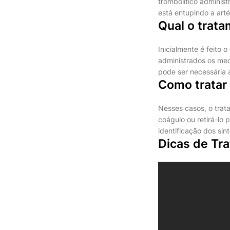
trombolítico adminis
está entupindo a arté
Qual o trata
Inicialmente é feito 
administrados os med
pode ser necessária 
Como tratar
Nesses casos, o trat
coágulo ou retirá-lo 
identificação dos si
Dicas de Tr