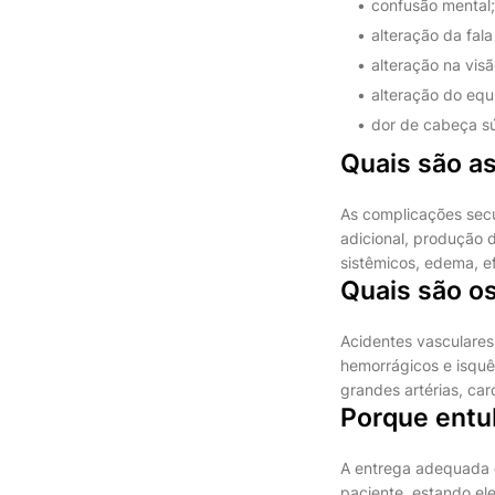
confusão mental;
alteração da fal
alteração na vis
alteração do equi
dor de cabeça sú
Quais são a
As complicações secu
adicional, produção d
sistêmicos, edema, e
Quais são os
Acidentes vasculares
hemorrágicos e isquê
grandes artérias, ca
Porque entu
A entrega adequada d
paciente, estando el