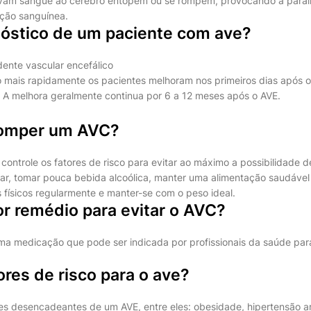
vam sangue ao cérebro entopem ou se rompem, provocando a paralis
ação sanguínea.
nóstico de um paciente com ave?
dente vascular encefálico
mais rapidamente os pacientes melhoram nos primeiros dias após o
 A melhora geralmente continua por 6 a 12 meses após o AVE.
romper um AVC?
controle os fatores de risco para evitar ao máximo a possibilidade d
ar, tomar pouca bebida alcoólica, manter uma alimentação saudáve
os físicos regularmente e manter-se com o peso ideal.
r remédio para evitar o AVC?
ma medicação que pode ser indicada por profissionais da saúde par
ores de risco para o ave?
es desencadeantes de um AVE, entre eles: obesidade, hipertensão art