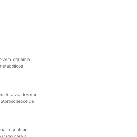
volvem isquemia
 metabólicos
sendo divididos em
 aterosclerose de
cial a qualquer
parado para a