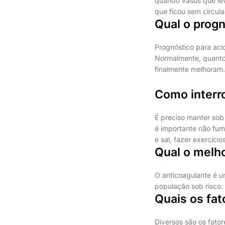
quando vasos que le
que ficou sem circul
Qual o prog
Prognóstico para aci
Normalmente, quanto 
finalmente melhoram.
Como inter
É preciso manter sob 
é importante não fum
e sal, fazer exercíci
Qual o melho
O anticoagulante é u
população sob risco.
Quais os fat
Diversos são os fator