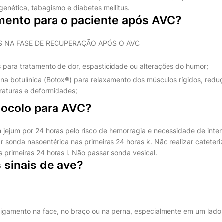
 genética, tabagismo e diabetes mellitus.
amento para o paciente após AVC?
S NA FASE DE RECUPERAÇÃO APÓS O AVC
 para tratamento de dor, espasticidade ou alterações do humor;
ina botulínica (Botox®) para relaxamento dos músculos rígidos, red
raturas e deformidades;
tocolo para AVC?
 jejum por 24 horas pelo risco de hemorragia e necessidade de inte
r sonda nasoentérica nas primeiras 24 horas k. Não realizar cateter
s primeiras 24 horas l. Não passar sonda vesical.
 sinais de ave?
igamento na face, no braço ou na perna, especialmente em um lado