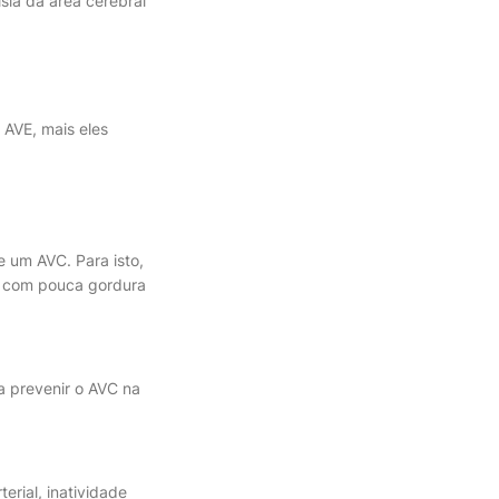
ia da área cerebral
 AVE, mais eles
e um AVC. Para isto,
l com pouca gordura
a prevenir o AVC na
erial, inatividade