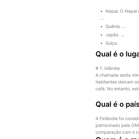
Nepal. O Nepal é
...
Quênia. ...
Japão. ...
Suíça.
Qual é o lu
# 1: Islândia
A chamada sesta nórd
habitantes deixam o
café. No entanto, es
Qual é o paí
A Finlândia foi consi
patrocinado pela ONU
comparação com o ran