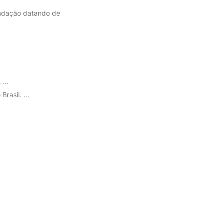
undação datando de
...
rasil. ...