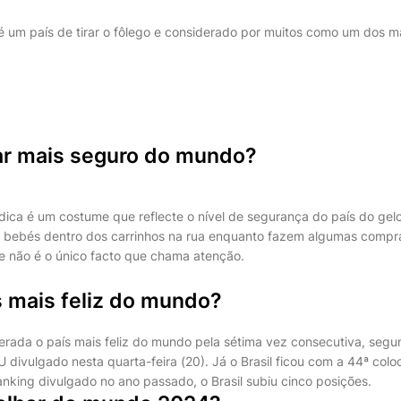
 um país de tirar o fôlego e considerado por muitos como um dos m
gar mais seguro do mundo?
ica é um costume que reflecte o nível de segurança do país do gelo
s bebés dentro dos carrinhos na rua enquanto fazem algumas comp
te não é o único facto que chama atenção.
s mais feliz do mundo?
derada o país mais feliz do mundo pela sétima vez consecutiva, segu
 divulgado nesta quarta-feira (20). Já o Brasil ficou com a 44ª col
king divulgado no ano passado, o Brasil subiu cinco posições.