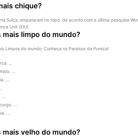
mais chique?
 na Suíça, empataram no topo, de acordo com a última pesquisa Wor
ence Unit (EIU).
ís mais limpo do mundo?
ais Limpos do mundo: Conheça os Paraísos da Pureza!
ca. ...
nido. ...
a. ...
..
...
urgo. ...
a. ...
.
ís mais velho do mundo?