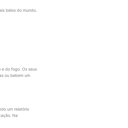
ais belos do mundo.
 e do fogo. Os seus
ras ou bebem um
ndo um relatório
ocação. Na