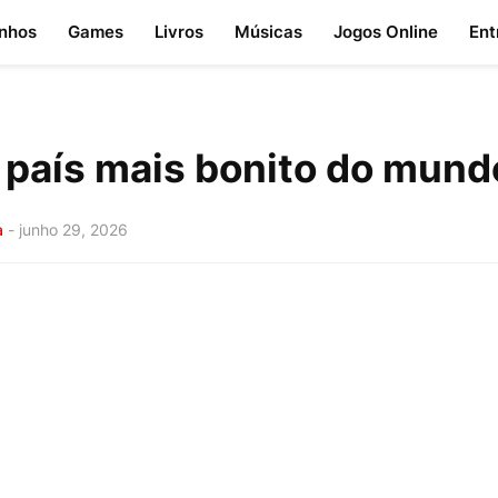
nhos
Games
Livros
Músicas
Jogos Online
Ent
o país mais bonito do mund
a
-
junho 29, 2026