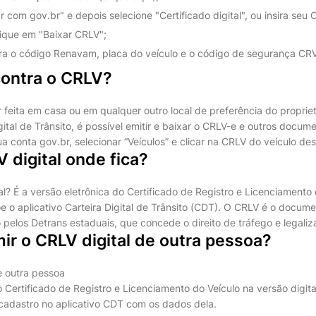
r com gov.br" e depois selecione "Certificado digital", ou insira seu 
clique em "Baixar CRLV";
ira o código Renavam, placa do veículo e o código de segurança CR
ontra o CRLV?
feita em casa ou em qualquer outro local de preferência do propriet
igital de Trânsito, é possível emitir e baixar o CRLV-e e outros docum
a conta gov.br, selecionar “Veículos” e clicar na CRLV do veículo de
 digital onde fica?
l? É a versão eletrônica do Certificado de Registro e Licenciamento 
e o aplicativo Carteira Digital de Trânsito (CDT). O CRLV é o docum
 pelos Detrans estaduais, que concede o direito de tráfego e legaliz
r o CRLV digital de outra pessoa?
 outra pessoa
o Certificado de Registro e Licenciamento do Veículo na versão digit
o cadastro no aplicativo CDT com os dados dela.