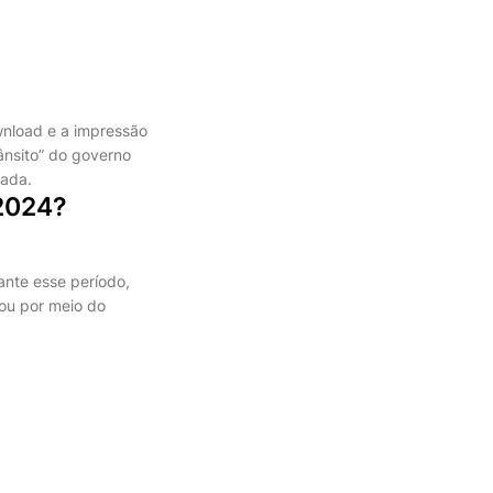
wnload e a impressão
rânsito” do governo
iada.
 2024?
ante esse período,
ou por meio do