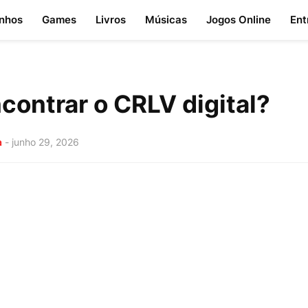
nhos
Games
Livros
Músicas
Jogos Online
Ent
contrar o CRLV digital?
a
-
junho 29, 2026