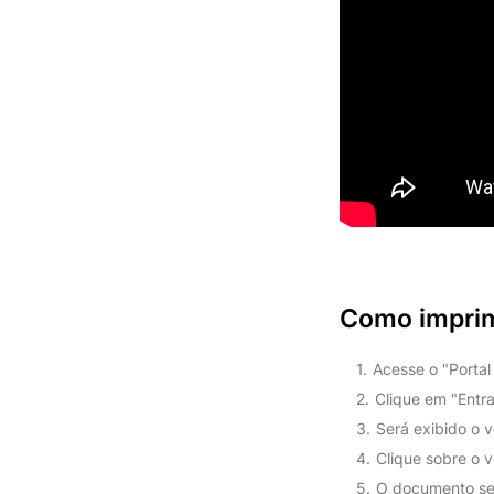
Como impri
Acesse o "Portal
Clique em "Entra
Será exibido o v
Clique sobre o v
O documento ser