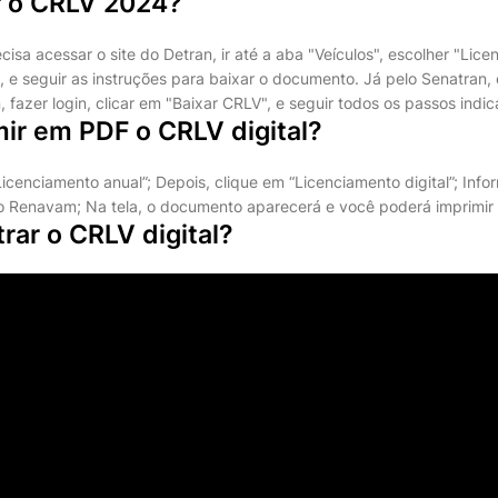
 o CRLV 2024?
cisa acessar o site do Detran, ir até a aba "Veículos", escolher "Lic
n, e seguir as instruções para baixar o documento. Já pelo Senatran, 
 fazer login, clicar em "Baixar CRLV", e seguir todos os passos indi
ir em PDF o CRLV digital?
cenciamento anual”; Depois, clique em “Licenciamento digital”; Info
o Renavam; Na tela, o documento aparecerá e você poderá imprimir
ar o CRLV digital?