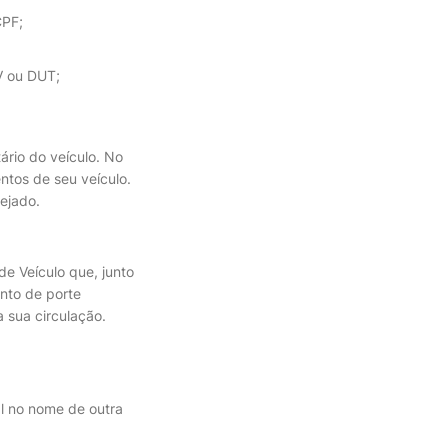
CPF;
V ou DUT;
ário do veículo. No
entos de seu veículo.
sejado.
de Veículo que, junto
ento de porte
a sua circulação.
al no nome de outra