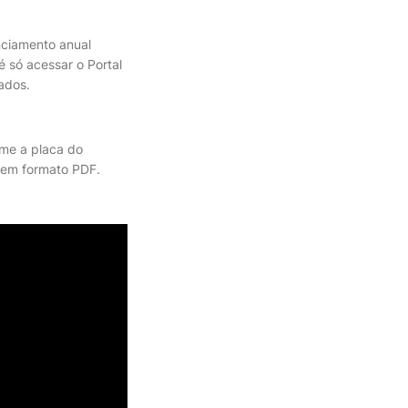
enciamento anual
é só acessar o Portal
cados.
rme a placa do
 em formato PDF.