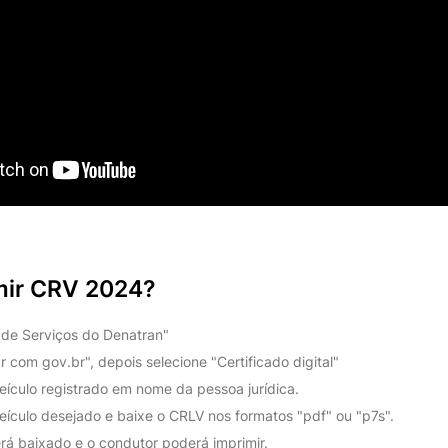
mir CRV 2024?
 de Serviços do Denatran"
r com gov.br", depois selecione "Certificado digital"
eículo registrado em nome da pessoa jurídica.
eículo desejado e baixe o CRLV nos formatos "pdf" ou "p7s".
á baixado e o condutor poderá imprimir.