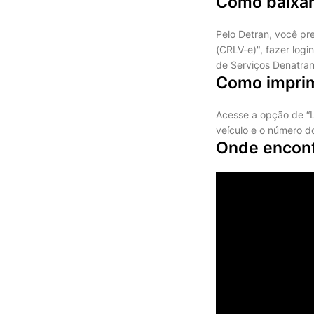
Como baixar
Pelo Detran, você pre
(CRLV-e)", fazer logi
de Serviços Denatran,
Como imprim
Acesse a opção de “Li
veículo e o número d
Onde encontr