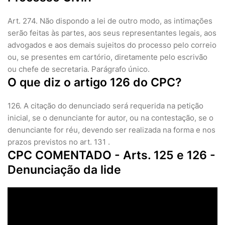
Art. 274. Não dispondo a lei de outro modo, as intimações
serão feitas às partes, aos seus representantes legais, aos
advogados e aos demais sujeitos do processo pelo correio
ou, se presentes em cartório, diretamente pelo escrivão
ou chefe de secretaria. Parágrafo único.
O que diz o artigo 126 do CPC?
126. A citação do denunciado será requerida na petição
inicial, se o denunciante for autor, ou na contestação, se o
denunciante for réu, devendo ser realizada na forma e nos
prazos previstos no art. 131 .
CPC COMENTADO - Arts. 125 e 126 -
Denunciação da lide