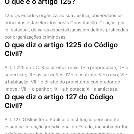
O que é o artigo 125?
125. Os Estados organizarão sua Justiça, observados os
princípios estabelecidos nesta Constituição. Criação, por
lei estadual, de varas especializadas em delitos praticados
por organizações criminosas.
O que diz o artigo 1225 do Código
Civil?
Art. 1.225 do CC. São direitos reais: I - a propriedade; II - a
superfície; III - as servidões; IV - o usufruto; V - o uso; VI -
a habitação; VII - o direito do promitente comprador do
imóvel; VIII - o penhor; IX - a hipoteca; X - a anticrese.
O que diz o artigo 127 do Código
Civil?
Art. 127. O Ministério Público é instituição permanente,
essencial à função jurisdicional do Estado, incumbindo-lhe
a defesa da ordem jurídica, do regime democrático e dos