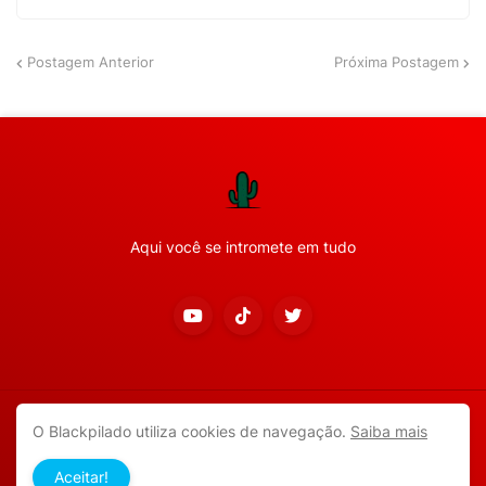
Postagem Anterior
Próxima Postagem
Aqui você se intromete em tudo
Copyright ©
2026
Todos os direitos reservados.
O Blackpilado utiliza cookies de navegação.
Saiba mais
APP ANDROID
Blackpilado
POLÍTICA DE PRIVACIDADE
Aceitar!