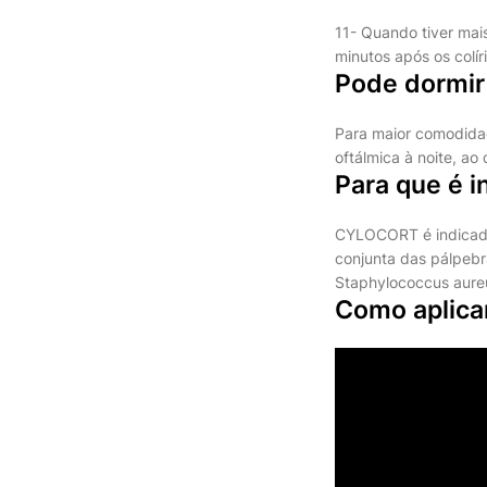
11- Quando tiver mai
minutos após os colí
Pode dormir
Para maior comodidad
oftálmica à noite, ao 
Para que é i
CYLOCORT é indicado 
conjunta das pálpebra
Staphylococcus aure
Como aplica