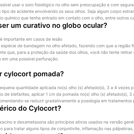
ssível usar o soro fisiológico no olho sem preocupação e com segu
tipo de acidente envolvendo os seus olhos. Seja algum corpo estra
to químico que tenha entrado em contato com o olho, entre outros ca
er um curativo no globo ocular?
o é importante em casos de lesão
 espécie de bandagem no olho afetado, fazendo com que a região fi
nte que, para a proteção da saúde dos olhos, você não tente retirar
 em uma possível perfuração.
 cylocort pomada?
quena quantidade aplicada no(s) olho (s) afetado(s), 3 a 4 vezes por
 de blefarites, aplicar 1 cm da pomada no(s) olho (s) afetado(s), 3 
ecomendando-se reduzir gradativamente a posologia em tratamentos 
érico do Cylocort?
loxacino e dexametasona são princípios ativos usados na versão gené
o para tratar alguns tipos de conjuntivite, inflamação nas pálpebras,