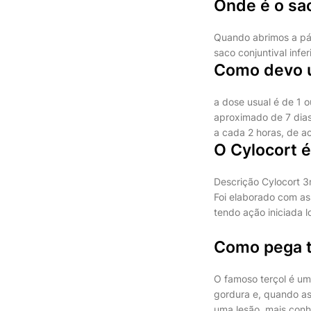
Onde é o sac
Quando abrimos a pálp
saco conjuntival inferi
Como devo u
a dose usual é de 1 o
aproximado de 7 dias
a cada 2 horas, de a
O Cylocort é
Descrição Cylocort 
Foi elaborado com ass
tendo ação iniciada 
Como pega t
O famoso terçol é um
gordura e, quando as
uma lesão, mais conh