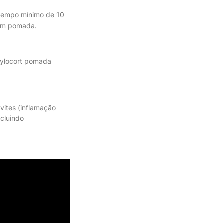
 tempo mínimo de 10
 em pomada.
 Cylocort pomada
vites (inflamação
ncluindo