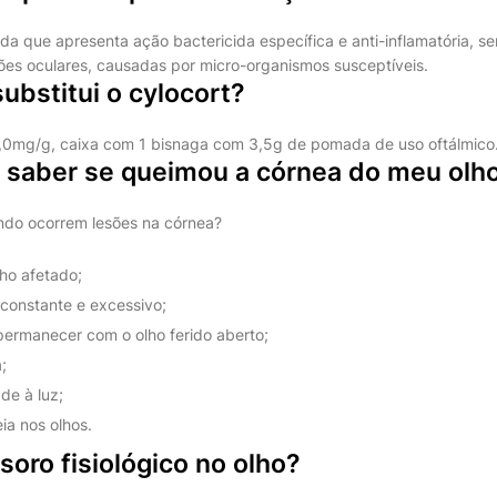
a que apresenta ação bactericida específica e anti-inflamatória, se
ões oculares, causadas por micro-organismos susceptíveis.
substitui o cylocort?
1,0mg/g, caixa com 1 bisnaga com 3,5g de pomada de uso oftálmico
saber se queimou a córnea do meu olh
ndo ocorrem lesões na córnea?
lho afetado;
constante e excessivo;
permanecer com o olho ferido aberto;
;
ade à luz;
ia nos olhos.
soro fisiológico no olho?