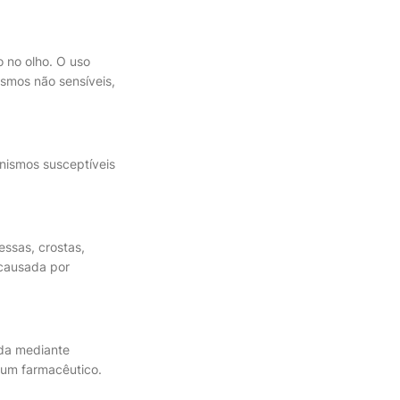
o no olho. O uso
smos não sensíveis,
nismos susceptíveis
ssas, crostas,
 causada por
ada mediante
 um farmacêutico.