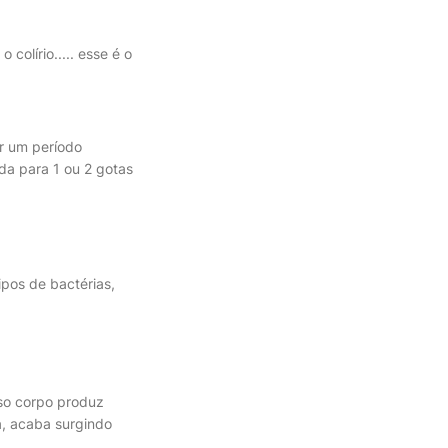
olírio..... esse é o
or um período
da para 1 ou 2 gotas
ipos de bactérias,
sso corpo produz
a, acaba surgindo