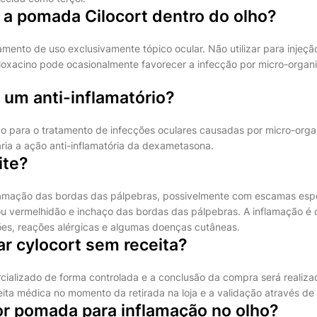
 a pomada Cilocort dentro do olho?
mento de uso exclusivamente tópico ocular. Não utilizar para injeçã
loxacino pode ocasionalmente favorecer a infecção por micro-organi
 um anti-inflamatório?
 para o tratamento de infecções oculares causadas por micro-orga
ria a ação anti-inflamatória da dexametasona.
ite?
flamação das bordas das pálpebras, possivelmente com escamas espe
, ou vermelhidão e inchaço das bordas das pálpebras. A inflamação é
es, reações alérgicas e algumas doenças cutâneas.
r cylocort sem receita?
cializado de forma controlada e a conclusão da compra será realiz
ita médica no momento da retirada na loja e a validação através de
or pomada para inflamação no olho?