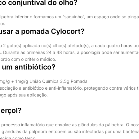
o conjuntival do olho?
ebra inferior e formamos um "saquinho", um espaço onde se pinga o c
or.
sar a pomada Cylocort?
u 2 gota(s) aplicada no(s) olho(s) afetado(s), a cada quatro horas p
. Durante as primeiras 24 a 48 horas, a posologia pode ser aumenta
cordo com o critério médico.
 um antibiótico?
3mg/g + 1mg/g União Química 3,5g Pomada
ociação a antibiótico e anti-inflamatório, protegendo contra vários t
logo após sua aplicação.
erçol?
 processo inflamatório que envolve as glândulas da pálpebra. O no
 glândulas da pálpebra entopem ou são infectadas por uma bactéri
ecida como terçol.