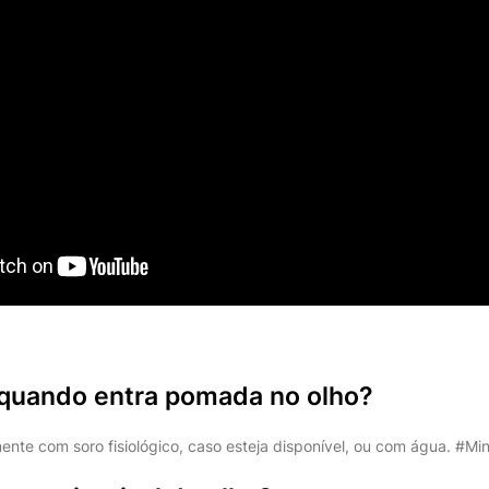
 quando entra pomada no olho?
nte com soro fisiológico, caso esteja disponível, ou com água. #Mi