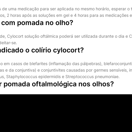
s de uma medicação para ser aplicada no mesmo horário, esperar o
rios, 2 horas após as soluções em gel e 4 horas para as medicações
 com pomada no olho?
e, Cylocort solução oftálmica poderá ser utilizada durante o dia e
deitar-se.
ndicado o colírio cylocort?
em casos de blefarites (inflamação das pálpebras), blefaroconjunti
s e da conjuntiva) e conjuntivites causadas por germes sensíveis, i
us, Staphylococcus epidermidis e Streptococcus pneumoniae.
r pomada oftalmológica nos olhos?