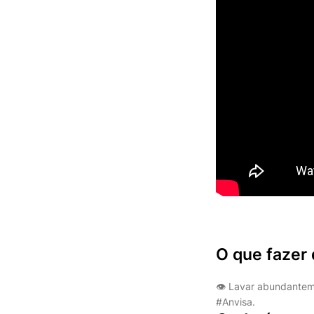
O que fazer
👁 Lavar abundanteme
#Anvisa.