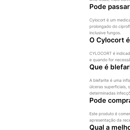
Pode passar
Cylocort é um medica
prolongado do ciprof
inclusive fungos.
O Cylocort é
CYLOCORT é indicado
e quando for necessá
Que é blefar
A blefarite é uma in
úlceras superficiais
determinadas infecçõ
Pode compra
Este produto é comer
apresentação da rece
Qual a melh