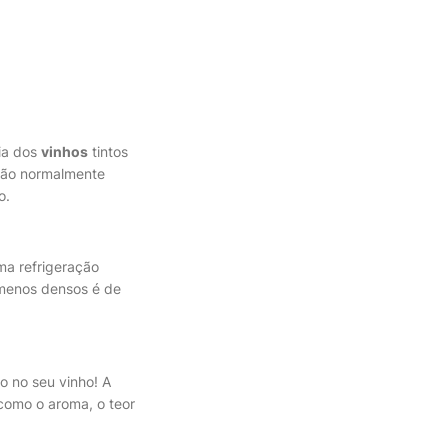
ria dos
vinhos
tintos
são normalmente
o.
ma refrigeração
s menos densos é de
o no seu vinho! A
como o aroma, o teor