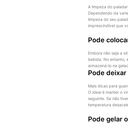
A limpeza do paladar
Dependendo da varied
limpeza do seu pala
imprescindível que v
Pode colocar
Embora não seja a si
bebida. No entanto, é
armazená-lo na gelade
Pode deixar 
Mais dicas para guar
O ideal é manter o v
seguinte. Se não tiv
temperatura desacele
Pode gelar o