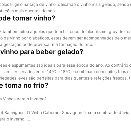
colocar gelo na taça de vinho, deixando o vinho mais gelado, sendo 
stações mais quentes do ano.
de tomar vinho?
GE também citou aqueles que têm histórico de alcoolismo, gravidez o
 de vinho por diabéticos, estes devem ser acompanhados pelo mé
na gestação pode provocar má formação do feto.
 vinho para beber gelado?
osés e espumantes são ideais para essa época do ano. Ao contrário d
isam ser servidos entre 14°C e 18°C e combinam com noites frias e
iedades leves são perfeitas para dias quentes e refeições frescas, t
e toma no frio?
s Vinhos para o Inverno?
et Sauvignon. O Vinho Cabernet Sauvignon é, sem sombra de dúvidas
ra o inverno. ...
 ...