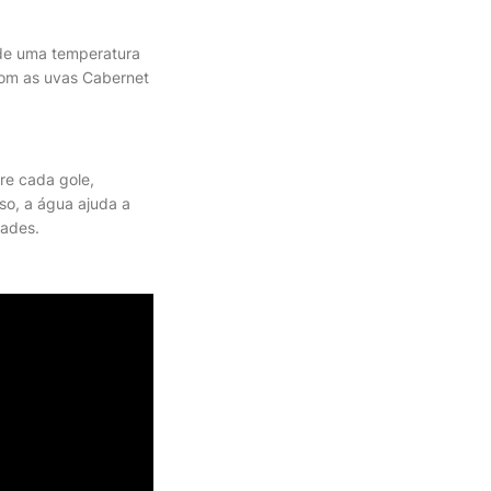
 de uma temperatura
com as uvas Cabernet
re cada gole,
so, a água ajuda a
dades.