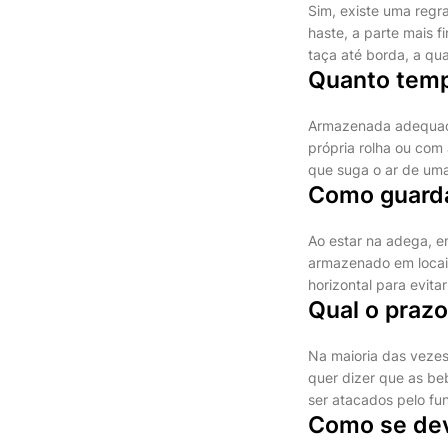
Sim, existe uma regr
haste, a parte mais f
taça até borda, a qu
Quanto temp
Armazenada adequada
própria rolha ou com
que suga o ar de uma
Como guarda
Ao estar na adega, e
armazenado em locais
horizontal para evita
Qual o praz
Na maioria das vezes
quer dizer que as be
ser atacados pelo fu
Como se dev