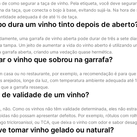
a de como segurar a taça de vinho. Pela etiqueta, você deve segurar
ina da taça, que conecta o bojo à base, evitando sujá-la. Na hora de 
antidade adequada é de até ⅓ de taça.
o dura um vinho tinto depois de aberto
mente, uma garrafa de vinho aberta pode durar de três a sete dia
 a tampa. Um jeito de aumentar a vida do vinho aberto é utilizando
 garrafa aberta, criando uma vedação quase hermética.
r o vinho que sobrou na garrafa?
m casa ou no restaurante, por exemplo, a recomendação é para que 
 arejados, longe da luz, com temperatura ambiente adequada até 1
r que a garrafa resseque.
o de validade de um vinho?
, não. Como os vinhos não têm validade determinada, eles não estr
bidas não possam apresentar defeitos. Por exemplo, rótulos com rol
ngo tricloroanisol, ou TCA, que deixa o vinho com odor e sabor desa
e tomar vinho gelado ou natural?