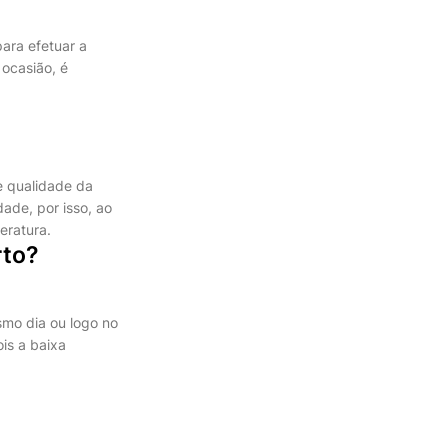
ara efetuar a
ocasião, é
e qualidade da
ade, por isso, ao
eratura.
rto?
smo dia ou logo no
is a baixa