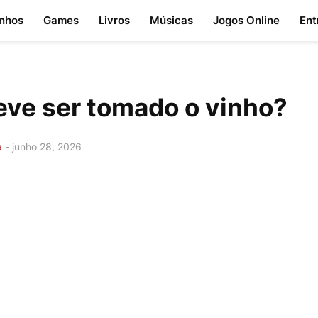
nhos
Games
Livros
Músicas
Jogos Online
Ent
ve ser tomado o vinho?
a
-
junho 28, 2026