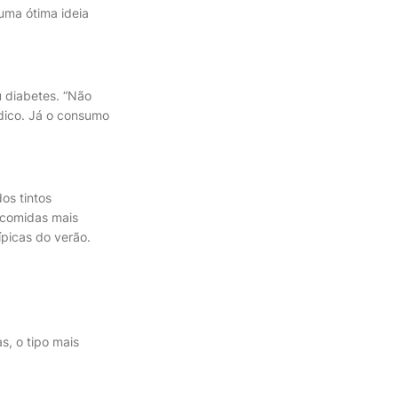
uma ótima ideia
u diabetes. “Não
dico. Já o consumo
os tintos
 comidas mais
ípicas do verão.
, o tipo mais