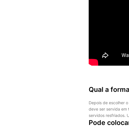
Qual a forma
Depois de escolher o 
deve ser servida em
servidos resfriados.
Pode coloca