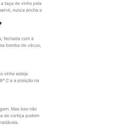
 a taça de vinho pela
servir, nunca encha a
?
s, fechada com a
 uma bomba de vácuo,
o vinho esteja
6º C e a posição na
agam. Mas isso não
ha de cortiça podem
gradáveis.