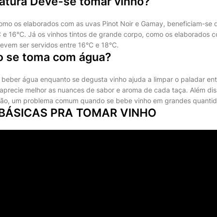
atura Deve-se tomar vinho?
 como os elaborados com as uvas Pinot Noir e Gamay, beneficiam-se
C e 16°C. Já os vinhos tintos de grande corpo, como os elaborados 
evem ser servidos entre 16°C e 18°C.
o se toma com água?
: beber água enquanto se degusta vinho ajuda a limpar o paladar ent
aprecie melhor as nuances de sabor e aroma de cada taça. Além dis
ação, um problema comum quando se bebe vinho em grandes quanti
 BÁSICAS PRA TOMAR VINHO