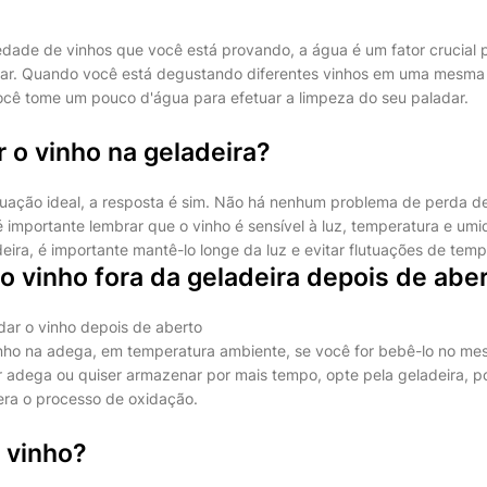
ade de vinhos que você está provando, a água é um fator crucial p
dar. Quando você está degustando diferentes vinhos em uma mesma 
ocê tome um pouco d'água para efetuar a limpeza do seu paladar.
 o vinho na geladeira?
tuação ideal, a resposta é sim. Não há nenhum problema de perda d
 importante lembrar que o vinho é sensível à luz, temperatura e umid
ira, é importante mantê-lo longe da luz e evitar flutuações de temp
o vinho fora da geladeira depois de abe
dar o vinho depois de aberto
inho na adega, em temperatura ambiente, se você for bebê-lo no me
er adega ou quiser armazenar por mais tempo, opte pela geladeira, po
ra o processo de oxidação.
 vinho?