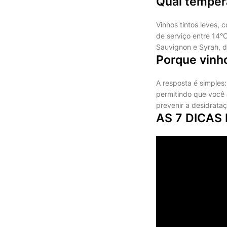
Qual temper
Vinhos tintos leves,
de serviço entre 14°
Sauvignon e Syrah, d
Porque vinh
A resposta é simples
permitindo que você 
prevenir a desidrat
AS 7 DICAS