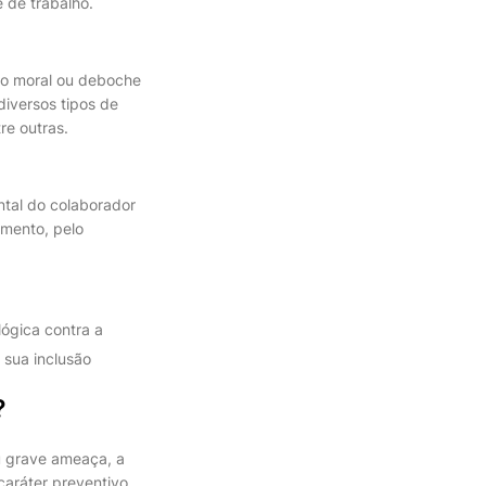
 de trabalho.
ção moral ou deboche
iversos tipos de
re outras.
ntal do colaborador
amento, pelo
lógica contra a
e sua inclusão
?
u grave ameaça, a
caráter preventivo.