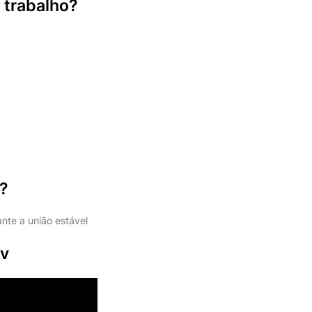
 trabalho?
a?
nte a união estável
dv