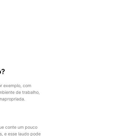
o?
por exemplo, com
mbiente de trabalho,
inapropriada.
que conte um pouco
s, e esse laudo pode