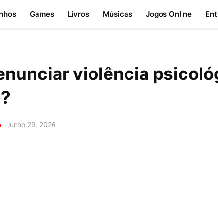
nhos
Games
Livros
Músicas
Jogos Online
Ent
nunciar violência psicoló
o?
a
-
junho 29, 2026