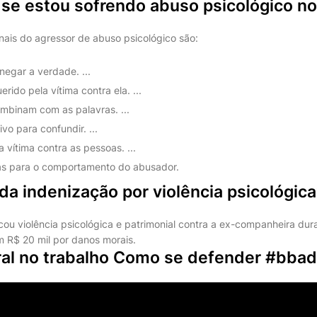
se estou sofrendo abuso psicológico no
inais do agressor de abuso psicológico são:
egar a verdade. ...
rido pela vítima contra ela. ...
mbinam com as palavras. ...
vo para confundir. ...
 vítima contra as pessoas. ...
ivas para o comportamento do abusador.
 da indenização por violência psicológic
u violência psicológica e patrimonial contra a ex-companheira dura
m R$ 20 mil por danos morais.
al no trabalho Como se defender #bba