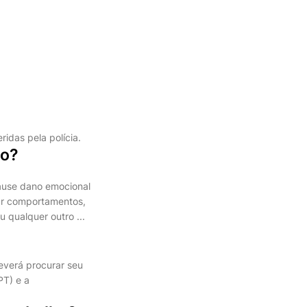
ridas pela polícia.
ho?
cause dano emocional
lar comportamentos,
 qualquer outro ...
everá procurar seu
PT) e a