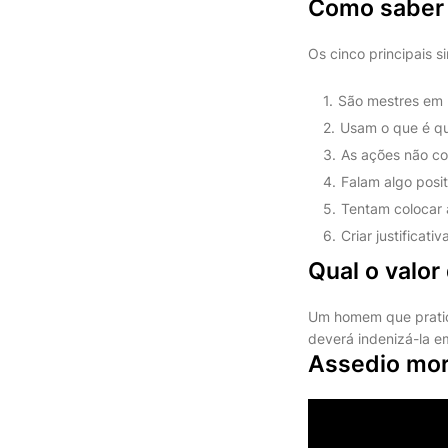
Como saber 
Os cinco principais s
São mestres em n
Usam o que é que
As ações não co
Falam algo positi
Tentam colocar a
Criar justificat
Qual o valor
Um homem que pratico
deverá indenizá-la e
Assedio mor