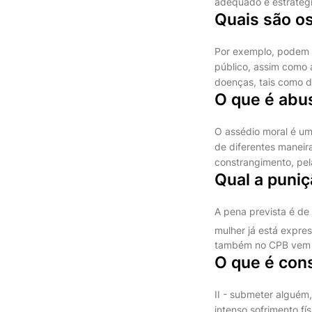
adequado e estratégi
Quais são os
Por exemplo, podem c
público, assim como 
doenças, tais como de
O que é abu
O assédio moral é um
de diferentes maneira
constrangimento, pel
Qual a puniç
A pena prevista é de 
mulher já está expres
também no CPB vem re
O que é cons
II - submeter alguém
intenso sofrimento fí