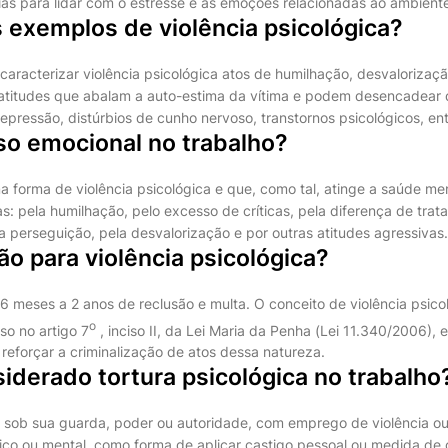
as para lidar com o estresse e as emoções relacionadas ao ambiente
 exemplos de violência psicológica?
aracterizar violência psicológica atos de humilhação, desvaloriza
atitudes que abalam a auto-estima da vítima e podem desencadear d
pressão, distúrbios de cunho nervoso, transtornos psicológicos, ent
so emocional no trabalho?
a forma de violência psicológica e que, como tal, atinge a saúde me
s: pela humilhação, pelo excesso de críticas, pela diferença de trat
a perseguição, pela desvalorização e por outras atitudes agressivas.
ão para violência psicológica?
6 meses a 2 anos de reclusão e multa. O conceito de violência psico
o
so no artigo 7
, inciso II, da Lei Maria da Penha (Lei 11.340/2006), 
forçar a criminalização de atos dessa natureza.
iderado tortura psicológica no trabalho
, sob sua guarda, poder ou autoridade, com emprego de violência o
sico ou mental, como forma de aplicar castigo pessoal ou medida de 