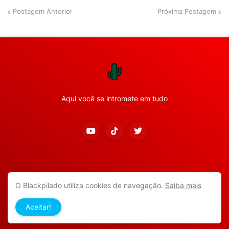
Postagem Anterior
Próxima Postagem
Aqui você se intromete em tudo
Copyright ©
2026
Todos os direitos reservados.
O Blackpilado utiliza cookies de navegação.
Saiba mais
APP ANDROID
Blackpilado
POLÍTICA DE PRIVACIDADE
Aceitar!
CONTATO