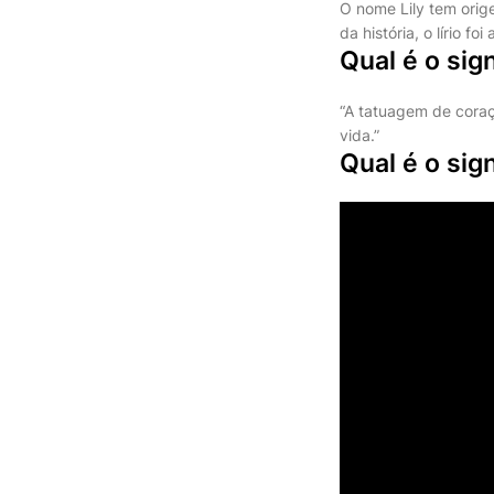
O nome Lily tem orige
da história, o lírio f
Qual é o sig
“A tatuagem de coraçã
vida.”
Qual é o sig