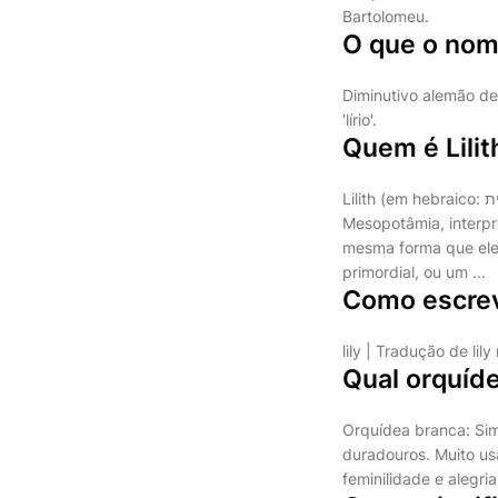
Bartolomeu.
O que o nome
Diminutivo alemão de 
'lírio'.
Quem é Lilit
Lilith (em hebraico: לילית, em antigo árabe: ليليث), é uma figura feminina nas mitologias Judaica e da
Mesopotâmia, interp
mesma forma que ele
primordial, ou um ...
Como escrev
lily | Tradução de lil
Qual orquíd
Orquídea branca: Sim
duradouros. Muito u
feminilidade e alegria