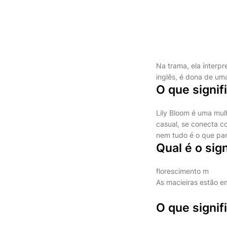
Na trama, ela interpr
inglês, é dona de uma 
O que signif
Lily Bloom é uma mul
casual, se conecta c
nem tudo é o que pa
Qual é o si
florescimento m
As macieiras estão e
O que signif