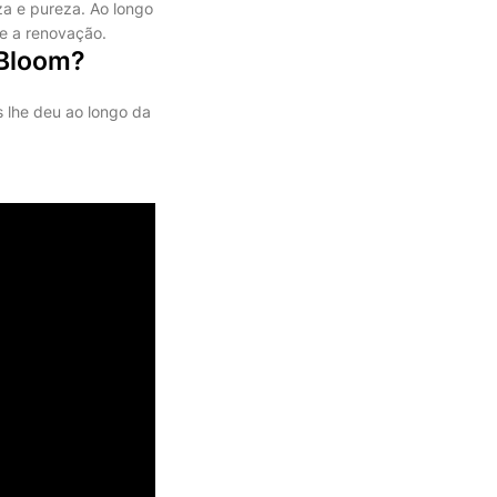
eza e pureza. Ao longo
e e a renovação.
 Bloom?
s lhe deu ao longo da