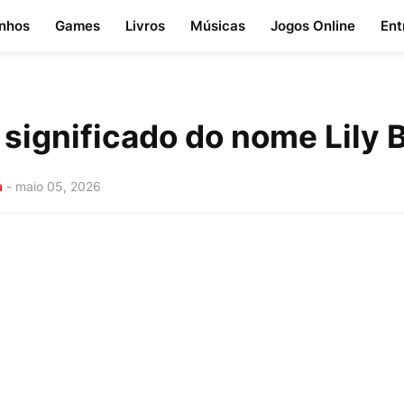
nhos
Games
Livros
Músicas
Jogos Online
Ent
 significado do nome Lily
a
-
maio 05, 2026