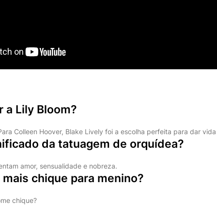
 a Lily Bloom?
ra Colleen Hoover, Blake Lively foi a escolha perfeita para dar vida 
nificado da tatuagem de orquídea?
sentam amor, sensualidade e nobreza.
 mais chique para menino?
ome chique?