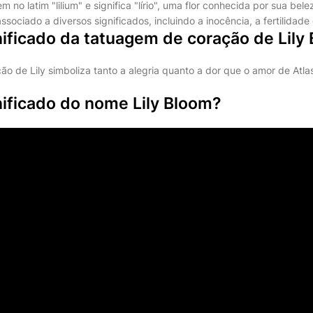
m no latim "lilium" e significa "lírio", uma flor conhecida por sua bel
oi associado a diversos significados, incluindo a inocência, a fertilidad
nificado da tatuagem de coração de Lily
o de Lily simboliza tanto a alegria quanto a dor que o amor de Atla
nificado do nome Lily Bloom?