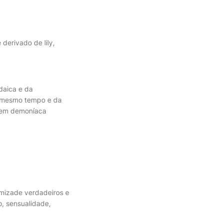
derivado de lily,
o mesmo tempo e da
gem demoníaca
amizade verdadeiros e
, sensualidade,