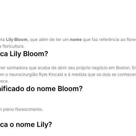
eta
Lily Bloom
, que além de ter um
nome
que faz referência ao flor
floricultura.
ica Lily Bloom?
her sonhadora que acaba de abrir seu próprio negócio em Boston. 
om o neurocirurgião Ryle Kincaid e à medida que os dois se conhece
rece.
gnificado do nome Bloom?
m pleno florescimento.
ica o nome Lily?