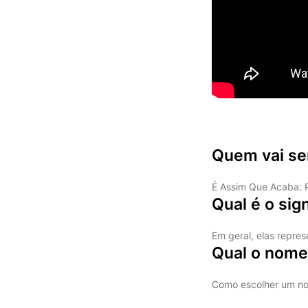
Quem vai ser
É Assim Que Acaba: Pa
Qual é o sig
Em geral, elas repre
Qual o nome
Como escolher um n