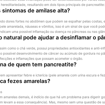
 hereditariedade, resultando em dois tipos principais de pancreatite:
 sintomas de amilase alta?
indo dores fortes no abdômen que podem se espalhar pelas costas, 
 pele amarelada, náuseas e vômitos, isso é um sinal de que você pod
 indicam uma possível inflamação ou doença no pâncreas ou nas glând
 natural pode ajudar a desinflamar o p
ssim como o chá verde, possui propriedades antioxidantes e anti-inf
 o possível desenvolvimento de câncer ou acúmulo de gordura no p
nfecções e inflamações que possam acometer o órgão.
ina de quem tem pancreatite?
em apresentar febre e icterícia (pele amarela com urina escura e fe
ica fezes amarelas?
as
m amarelas demais, é indício de que há um problema para digerir g
m levam a essa consequência). Mas, mesmo sem uma questão de sa