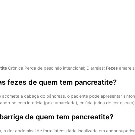
tite
Crônica
Perda de peso não intencional; Diarreias;
Fezes
amarelad
das fezes de quem tem pancreatite?
e acomete a cabeça do pâncreas, o paciente pode apresentar sinto
tando-se com icterícia (pele amarelada), colúria (urina de cor escura)
 barriga de quem tem pancreatite?
, a dor abdominal de forte intensidade localizada em andar superi