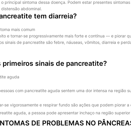
 é o principal sintoma dessa doença. Podem estar presentes sintoma
 distensão abdominal.
ncreatite tem diarreia?
intoma mais comum
úbito e tornar-se progressivamente mais forte e contínua — e piorar 
os sinais de pancreatite são febre, náuseas, vômitos, diarreia e pe
 primeiros sinais de pancreatite?
tite aguda
pessoas com pancreatite aguda sentem uma dor intensa na região s
ar-se vigorosamente e respirar fundo são ações que podem piorar a do
eatite aguda, a pessoa pode apresentar inchaço na região superio
SINTOMAS DE PROBLEMAS NO PÂNCREA