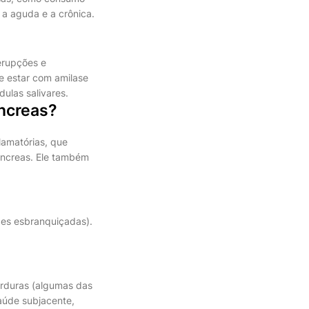
 a aguda e a crônica.
erupções e
e estar com amilase
ulas salivares.
âncreas?
lamatórias, que
âncreas. Ele também
zes esbranquiçadas).
orduras (algumas das
úde subjacente,