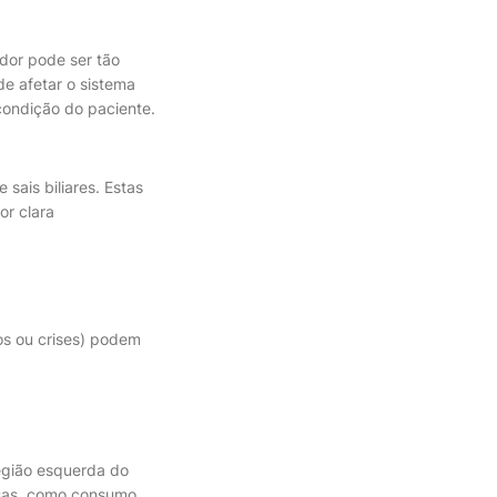
 dor pode ser tão
e afetar o sistema
condição do paciente.
sais biliares. Estas
or clara
os ou crises) podem
região esquerda do
usas, como consumo