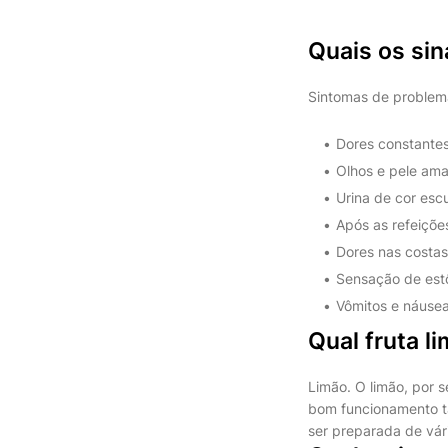
Quais os si
Sintomas de problem
Dores constante
Olhos e pele ama
Urina de cor esc
Após as refeiçõe
Dores nas costas
Sensação de est
Vômitos e náusea
Qual fruta l
Limão. O limão, por s
bom funcionamento ta
ser preparada de vá