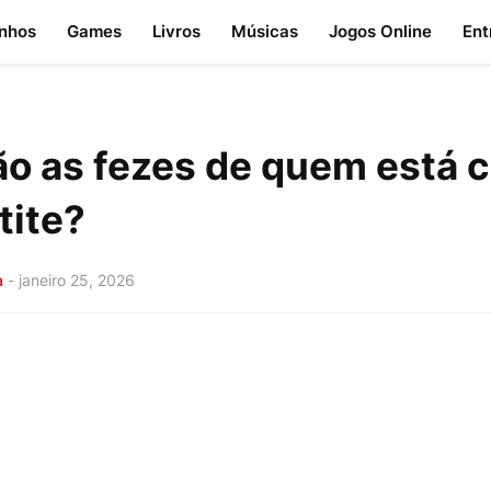
nhos
Games
Livros
Músicas
Jogos Online
Ent
o as fezes de quem está 
tite?
a
-
janeiro 25, 2026