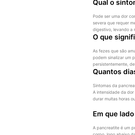
Qual o sint
Pode ser uma dor cons
severa que requer me
digestivo, levando a
O que signif
As fezes que são ama
podem sinalizar um pr
persistentemente, de
Quantos dias
Sintomas da pancreat
A intensidade da dor
durar muitas horas ou
Em que lado 
A pancreatite é um p
corpo, logo abaixo d