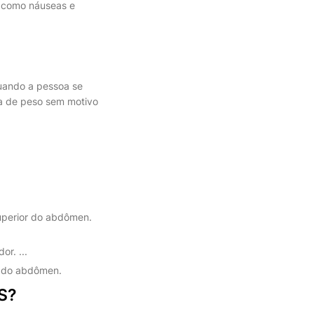
s como náuseas e
quando a pessoa se
rda de peso sem motivo
uperior do abdômen.
r. ...
r do abdômen.
S?