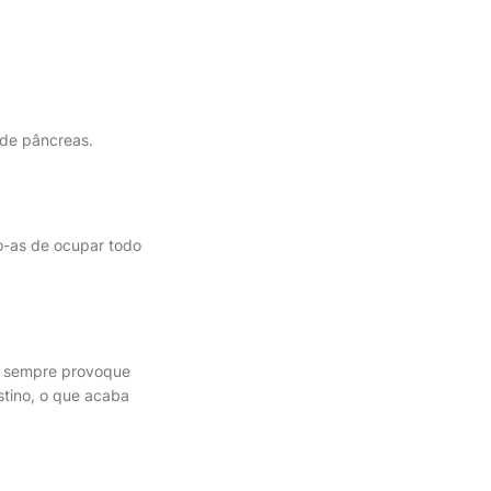
 de pâncreas.
do-as de ocupar todo
.
em sempre provoque
stino, o que acaba