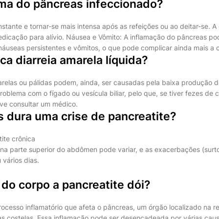
oma do pâncreas infeccionado?
tante e tornar-se mais intensa após as refeições ou ao deitar-se. A
dicação para alívio. Náusea e Vômito: A inflamação do pâncreas pod
 náuseas persistentes e vômitos, o que pode complicar ainda mais a 
ica diarreia amarela líquida?
relas ou pálidas podem, ainda, ser causadas pela baixa produção de 
oblema com o fígado ou vesícula biliar, pelo que, se tiver fezes de c
ve consultar um médico.
 dura uma crise de pancreatite?
ite crônica
 na parte superior do abdômen pode variar, e as exacerbações (surt
 vários dias.
do corpo a pancreatite dói?
rocesso inflamatório que afeta o pâncreas, um órgão localizado na 
as costelas. Essa inflamação pode ser desencadeada por várias ca