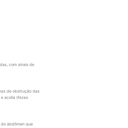
as, com sinais de
mas de obstrução das
 e acolia (fezes
or do abdômen que