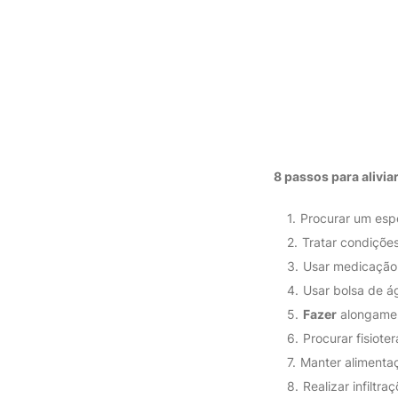
8 passos
para
alivia
Procurar um espec
Tratar condições
Usar medicação. 
Usar bolsa de ág
Fazer
alongament
Procurar fisiotera
Manter alimentaç
Realizar infiltra