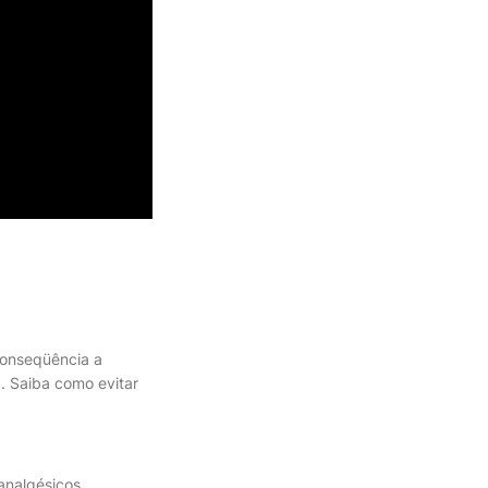
conseqüência a
a. Saiba como evitar
analgésicos,