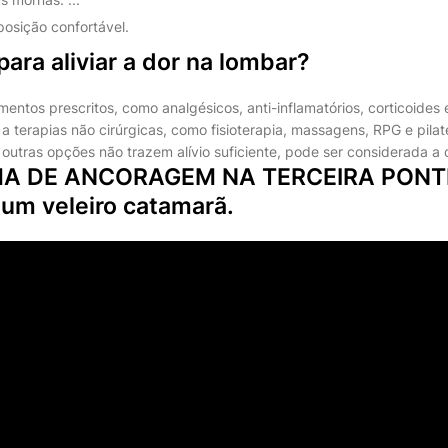
osição confortável.
para aliviar a dor na lombar?
entos prescritos, como analgésicos, anti-inflamatórios, corticoides 
a terapias não cirúrgicas, como fisioterapia, massagens, RPG e pila
utras opções não trazem alívio suficiente, pode ser considerada a c
MA DE ANCORAGEM NA TERCEIRA PONT
 um veleiro catamarã.