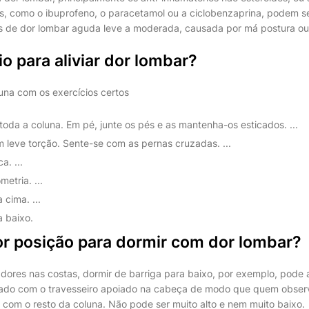
s, como o ibuprofeno, o paracetamol ou a ciclobenzaprina, podem se
s de dor lombar aguda leve a moderada, causada por má postura ou 
io para aliviar dor lombar?
luna com os exercícios certos
oda a coluna. Em pé, junte os pés e as mantenha-os esticados. ...
leve torção. Sente-se com as pernas cruzadas. ...
a. ...
etria. ...
cima. ...
 baixo.
or posição para dormir com dor lombar?
 dores nas costas, dormir de barriga para baixo, por exemplo, pode
 lado com o travesseiro apoiado na cabeça de modo que quem obser
 com o resto da coluna. Não pode ser muito alto e nem muito baixo.