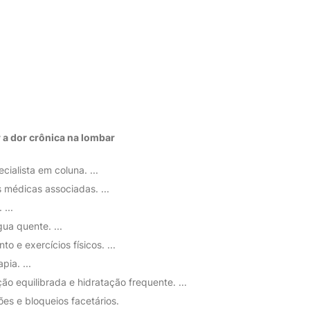
r a dor crônica na
lombar
ialista em coluna. ...
 médicas associadas. ...
...
ua quente. ...
o e exercícios físicos. ...
pia. ...
ão equilibrada e hidratação frequente. ...
ções e bloqueios facetários.