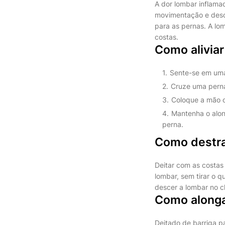
A dor lombar inflama
movimentação e desco
para as pernas. A lom
costas.
Como alivia
Sente-se em uma
Cruze uma perna
Coloque a mão o
Mantenha o alon
perna.
Como destra
Deitar com as costas
lombar, sem tirar o q
descer a lombar no ch
Como alonga
Deitado de barriga p