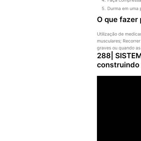
Durma em uma p
O que fazer 
Utilização de medicam
musculares; Recorrer 
graves ou quando as o
288| SISTE
construindo