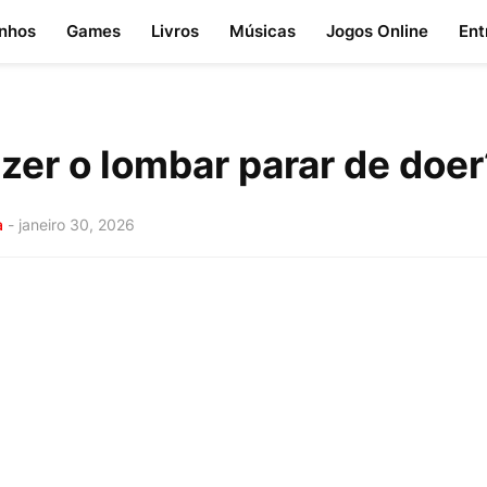
nhos
Games
Livros
Músicas
Jogos Online
Ent
zer o lombar parar de doer
a
-
janeiro 30, 2026