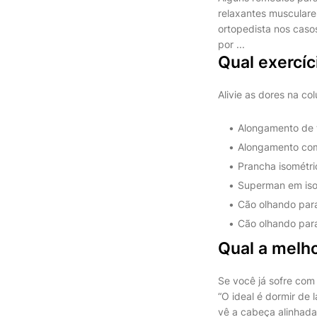
relaxantes musculare
ortopedista nos caso
por ...
Qual exercíc
Alivie as dores na co
Alongamento de t
Alongamento com 
Prancha isométric
Superman em isom
Cão olhando para 
Cão olhando para
Qual a melh
Se você já sofre com
“O ideal é dormir de
vê a cabeça alinhada