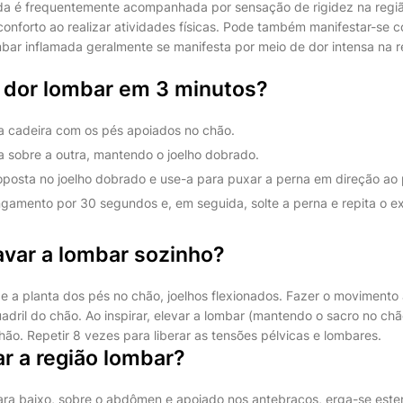
da é frequentemente acompanhada por sensação de rigidez na regiã
nforto ao realizar atividades físicas. Pode também manifestar-se c
bar inflamada geralmente se manifesta por meio de dor intensa na re
r dor lombar em 3 minutos?
 cadeira com os pés apoiados no chão.
 sobre a outra, mantendo o joelho dobrado.
posta no joelho dobrado e use-a para puxar a perna em direção ao 
gamento por 30 segundos e, em seguida, solte a perna e repita o ex
var a lombar sozinho?
 e a planta dos pés no chão, joelhos flexionados. Fazer o movimento
uadril do chão. Ao inspirar, elevar a lombar (mantendo o sacro no chão
ão. Repetir 8 vezes para liberar as tensões pélvicas e lombares.
r a região lombar?
ara baixo, sobre o abdômen e apoiado nos antebraços, erga-se este