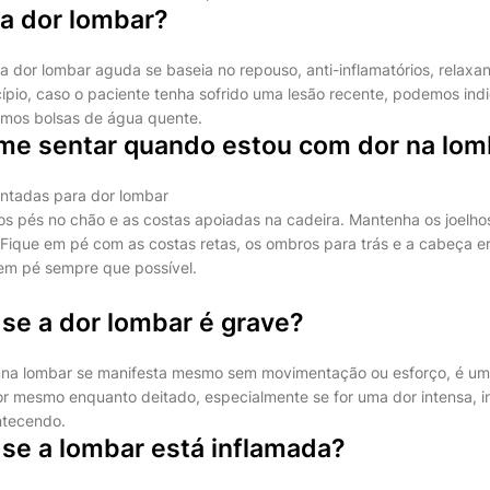
 a dor lombar?
da dor lombar aguda se baseia no repouso, anti-inflamatórios, relaxa
cípio, caso o paciente tenha sofrido uma lesão recente, podemos indi
rimos bolsas de água quente.
e sentar quando estou com dor na lom
ntadas para dor lombar
os pés no chão e as costas apoiadas na cadeira. Mantenha os joelho
 Fique em pé com as costas retas, os ombros para trás e a cabeça er
em pé sempre que possível.
se a dor lombar é grave?
na lombar se manifesta mesmo sem movimentação ou esforço, é um s
or mesmo enquanto deitado, especialmente se for uma dor intensa, i
ntecendo.
se a lombar está inflamada?