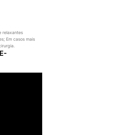
e relaxantes
tes; Em casos mais
irurgia.
E-