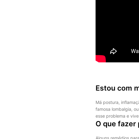
Estou com m
Má postura, inflama
famosa lombalgia, ou
esse problema e vive
O que fazer 
Alguns remédios para 