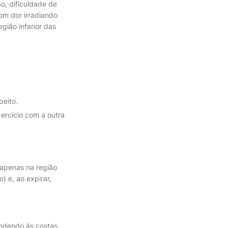
o, dificuldade de
om dor irradiando
gião inferior das
peito.
ercício com a outra
 apenas na região
) e, ao expirar,
ndendo às costas.