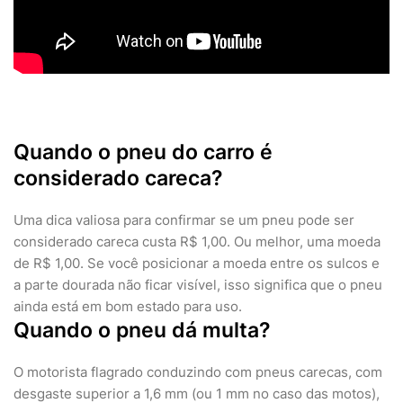
Quando o pneu do carro é
considerado careca?
Uma dica valiosa para confirmar se um pneu pode ser
considerado careca custa R$ 1,00. Ou melhor, uma moeda
de R$ 1,00. Se você posicionar a moeda entre os sulcos e
a parte dourada não ficar visível, isso significa que o pneu
ainda está em bom estado para uso.
Quando o pneu dá multa?
O motorista flagrado conduzindo com pneus carecas, com
desgaste superior a 1,6 mm (ou 1 mm no caso das motos),