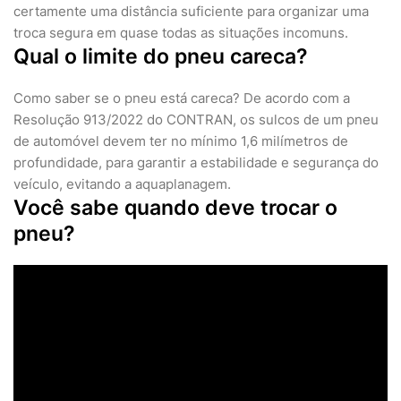
certamente uma distância suficiente para organizar uma
troca segura em quase todas as situações incomuns.
Qual o limite do pneu careca?
Como saber se o pneu está careca? De acordo com a
Resolução 913/2022 do CONTRAN, os sulcos de um pneu
de automóvel devem ter no mínimo 1,6 milímetros de
profundidade, para garantir a estabilidade e segurança do
veículo, evitando a aquaplanagem.
Você sabe quando deve trocar o
pneu?