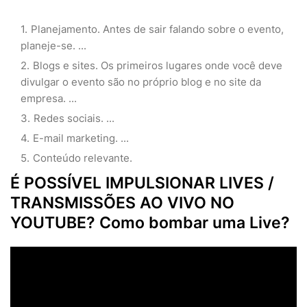
Planejamento. Antes de sair falando sobre o evento,
planeje-se. ...
Blogs e sites. Os primeiros lugares onde você deve
divulgar o evento são no próprio blog e no site da
empresa. ...
Redes sociais. ...
E-mail marketing. ...
Conteúdo relevante.
É POSSÍVEL IMPULSIONAR LIVES /
TRANSMISSÕES AO VIVO NO
YOUTUBE? Como bombar uma Live?