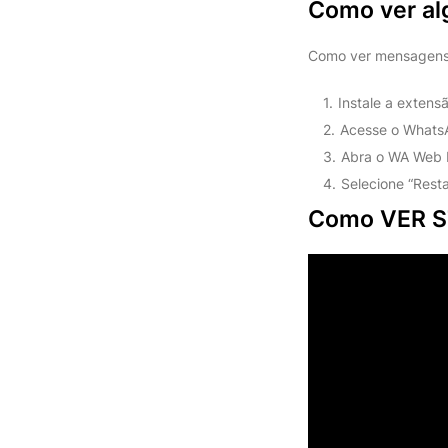
Como ver al
Como ver mensagen
Instale a exten
Acesse o WhatsA
Abra o WA Web P
Selecione “Res
Como VER 