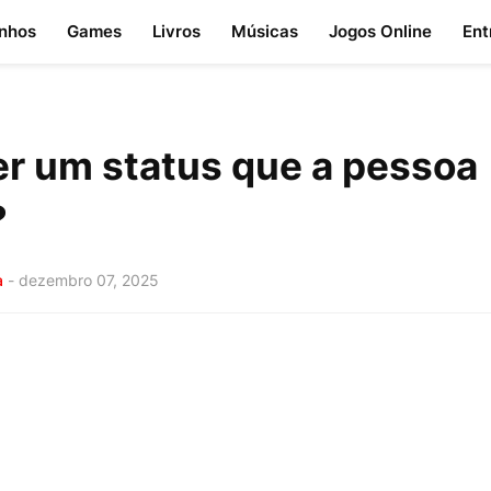
nhos
Games
Livros
Músicas
Jogos Online
Ent
r um status que a pessoa
?
a
-
dezembro 07, 2025