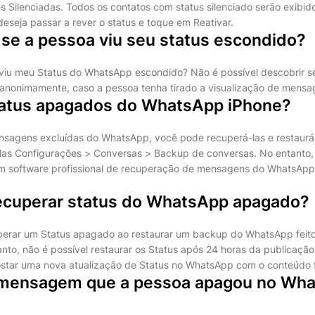
s Silenciadas. Todos os contatos com status silenciado serão exibid
eseja passar a rever o status e toque em Reativar.
se a pessoa viu seu status escondido?
viu meu Status do WhatsApp escondido? Não é possível descobrir s
anonimamente, caso a pessoa tenha tirado a visualização de mensa
atus apagados do WhatsApp iPhone?
ensagens excluídas do WhatsApp, você pode recuperá-las e restaur
las Configurações > Conversas > Backup de conversas. No entanto, 
m software profissional de recuperação de mensagens do WhatsApp
cuperar status do WhatsApp apagado?
perar um Status apagado ao restaurar um backup do WhatsApp feito
nto, não é possível restaurar os Status após 24 horas da publicação 
ostar uma nova atualização de Status no WhatsApp com o conteúdo f
 mensagem que a pessoa apagou no Wha