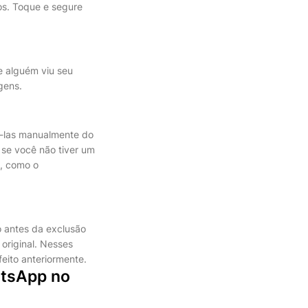
os. Toque e segure
e alguém viu seu
gens.
á-las manualmente do
se você não tiver um
, como o
 antes da exclusão
original. Nesses
eito anteriormente.
tsApp no