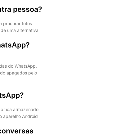
utra pessoa?
a procurar fotos
de uma alternativa
hatsApp?
adas do WhatsApp.
sido apagados pelo
atsApp?
ão fica armazenado
no aparelho Android
 conversas