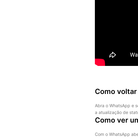
Como voltar
Abra o WhatsApp e sel
a atualização de stat
Como ver um
Com o WhatsApp abert