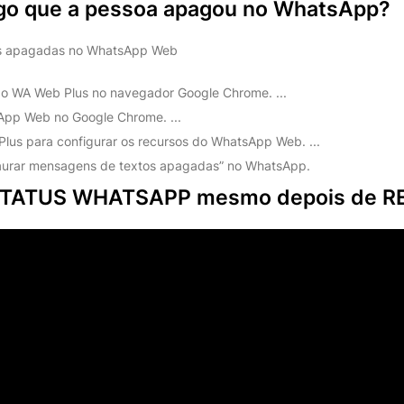
go que a pessoa apagou no WhatsApp?
s apagadas no WhatsApp Web
são WA Web Plus no navegador Google Chrome. ...
pp Web no Google Chrome. ...
lus para configurar os recursos do WhatsApp Web. ...
taurar mensagens de textos apagadas” no WhatsApp.
STATUS WHATSAPP mesmo depois de 