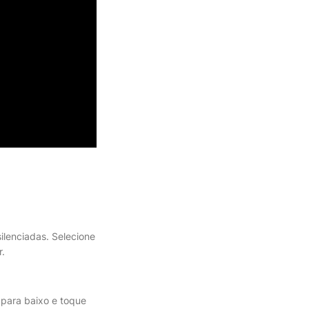
ilenciadas. Selecione
r.
 para baixo e toque