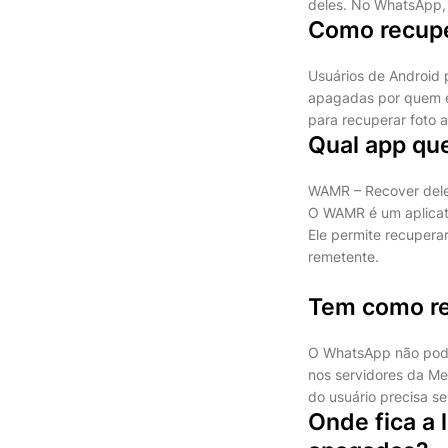
deles. No WhatsApp,
Como recupe
Usuários de Android 
apagadas por quem e
para recuperar foto
Qual app qu
WAMR – Recover del
O WAMR é um aplicat
Ele permite recupera
remetente.
Tem como r
O WhatsApp não pode 
nos servidores da Me
do usuário precisa s
Onde fica a 