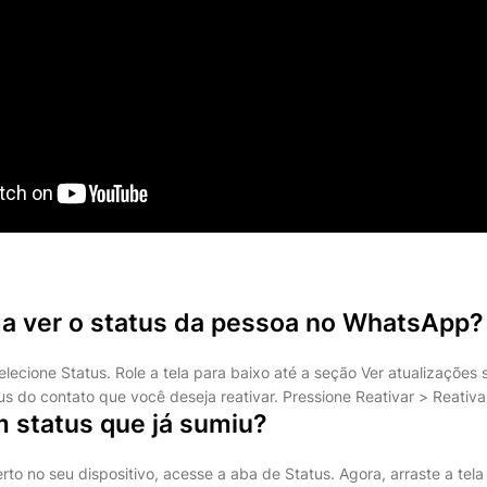
 a ver o status da pessoa no WhatsApp?
ecione Status. Role a tela para baixo até a seção Ver atualizações s
us do contato que você deseja reativar. Pressione Reativar > Reativa
 status que já sumiu?
o no seu dispositivo, acesse a aba de Status. Agora, arraste a tela