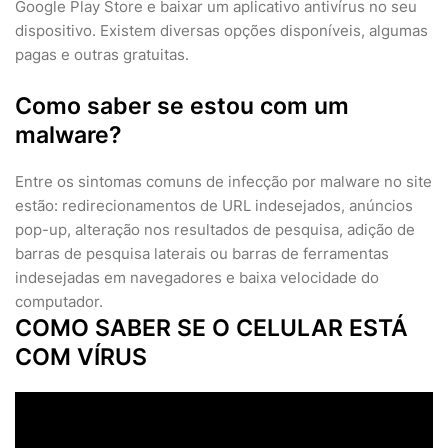
Google Play Store e baixar um aplicativo antivírus no seu
dispositivo. Existem diversas opções disponíveis, algumas
pagas e outras gratuitas.
Como saber se estou com um
malware?
Entre os sintomas comuns de infecção por malware no site
estão: redirecionamentos de URL indesejados, anúncios
pop-up, alteração nos resultados de pesquisa, adição de
barras de pesquisa laterais ou barras de ferramentas
indesejadas em navegadores e baixa velocidade do
computador.
COMO SABER SE O CELULAR ESTÁ
COM VÍRUS