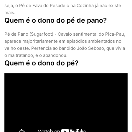
seja, o Pé de Fava do Pesadelo na Cozinha já não existe
mais.
Quem é o dono do pé de pano?
Pé de Pano (Sugarfoot) - Cavalo sentimental do Pica-Pau,
aparece majoritariamente em episódios ambientados no
velho oeste. Pertencia ao bandido João Seboso, que vivia
o maltratando, e o abandonou.
Quem é o dono do pé?