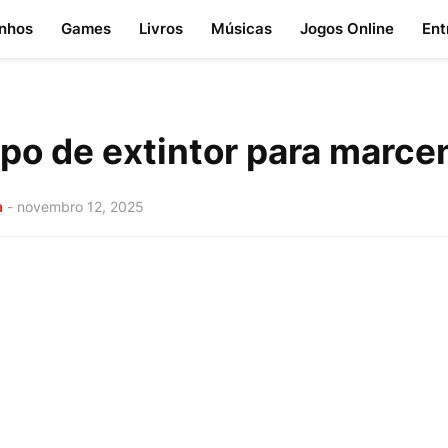
nhos
Games
Livros
Músicas
Jogos Online
Ent
ipo de extintor para marce
a
-
novembro 12, 2025