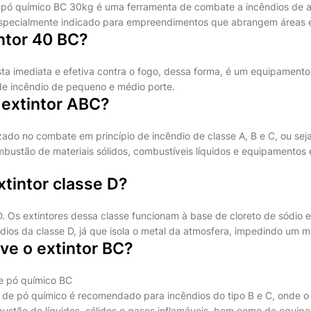
e pó químico BC 30kg é uma ferramenta de combate a incêndios de a
specialmente indicado para empreendimentos que abrangem áreas 
ntor 40 BC?
sta imediata e efetiva contra o fogo, dessa forma, é um equipamento
de incêndio de pequeno e médio porte.
 extintor ABC?
izado no combate em princípio de incêndio de classe A, B e C, ou sej
bustão de materiais sólidos, combustíveis líquidos e equipamentos e
tintor classe D?
 D. Os extintores dessa classe funcionam à base de cloreto de sódio e
dios da classe D, já que isola o metal da atmosfera, impedindo um m
ve o extintor BC?
e pó químico BC
 de pó químico é recomendado para incêndios do tipo B e C, onde o 
stão de líquidos, sólidos e gases inflamáveis, bem como de equip