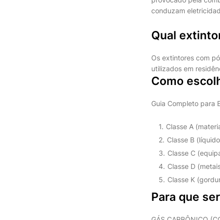
conduzam eletricidad
Qual extinto
Os extintores com pó
utilizados em residên
Como escolh
Guia Completo para E
Classe A (materi
Classe B (líquid
Classe C (equip
Classe D (metais
Classe K (gordu
Para que ser
GÁS CARBÔNICO (CO2):