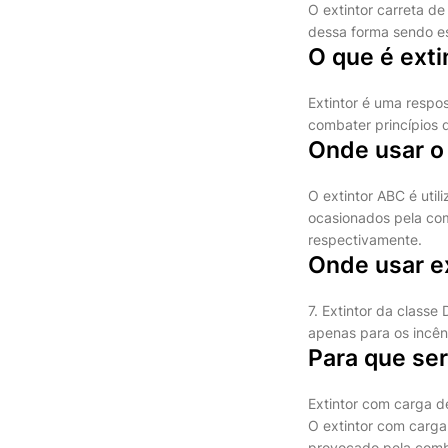
O extintor carreta d
dessa forma sendo e
O que é exti
Extintor é uma respo
combater princípios 
Onde usar o
O extintor ABC é util
ocasionados pela com
respectivamente.
Onde usar ex
7. Extintor da classe
apenas para os incên
Para que ser
Extintor com carga d
O extintor com carga
provocado pela combu