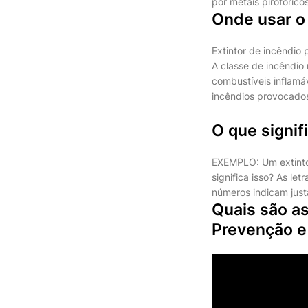
por metais pirofórico
Onde usar o 
Extintor de incêndio 
A classe de incêndio
combustíveis inflamáv
incêndios provocados
O que signif
EXEMPLO: Um extinto
significa isso? As le
números indicam jus
Quais são as
Prevenção e