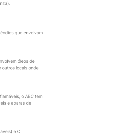
nza).
ncêndios que envolvam
envolvem óleos de
 outros locais onde
nflamáveis, o ABC tem
veis e aparas de
áveis) e C