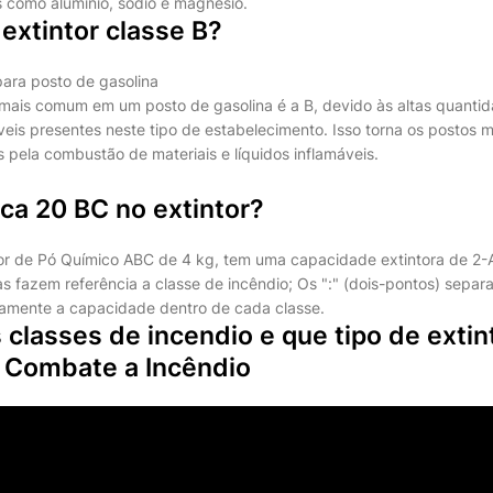
s como alumínio, sódio e magnésio.
extintor classe B?
para posto de gasolina
 mais comum em um posto de gasolina é a B, devido às altas quanti
eis presentes neste tipo de estabelecimento. Isso torna os postos m
 pela combustão de materiais e líquidos inflamáveis.
ica 20 BC no extintor?
r de Pó Químico ABC de 4 kg, tem uma capacidade extintora de 2-
tras fazem referência a classe de incêndio; Os ":" (dois-pontos) separ
tamente a capacidade dentro de cada classe.
 classes de incendio e que tipo de extint
 Combate a Incêndio