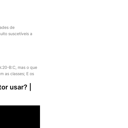
dades de
uito suscetíveis a
A:20-B:C, mas o que
am as classes; E os
or usar? |