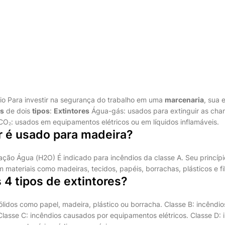
io
Para investir na segurança do trabalho em uma
marcenaria
, sua 
es
de dois
tipos
:
Extintores
Água-gás: usados para extinguir as ch
O₂: usados em equipamentos elétricos ou em líquidos inflamáveis.
r é usado para madeira?
ação Água (H2O) É indicado para incêndios da classe A. Seu princípi
 materiais como madeiras, tecidos, papéis, borrachas, plásticos e fi
 4 tipos de extintores?
ólidos como papel, madeira, plástico ou borracha. Classe B: incêndi
 Classe C: incêndios causados por equipamentos elétricos. Classe D: