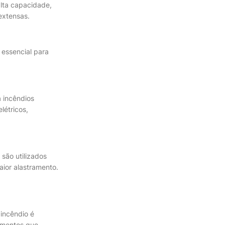
lta capacidade,
extensas.
 essencial para
a incêndios
létricos,
 são utilizados
aior alastramento.
incêndio é
amentos que