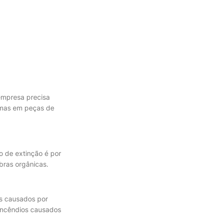
empresa precisa
amas em peças de
o de extinção é por
bras orgânicas.
os causados por
 incêndios causados