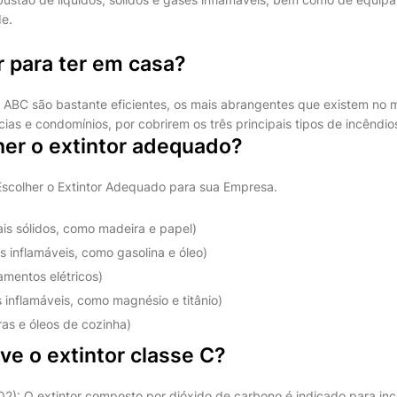
e.
r para ter em casa?
 ABC são bastante eficientes, os mais abrangentes que existem no 
cias e condomínios, por cobrirem os três principais tipos de incêndios
er o extintor adequado?
scolher o Extintor Adequado para sua Empresa.
ais sólidos, como madeira e papel)
os inflamáveis, como gasolina e óleo)
amentos elétricos)
 inflamáveis, como magnésio e titânio)
ras e óleos de cozinha)
ve o extintor classe C?
 O extintor composto por dióxido de carbono é indicado para incê