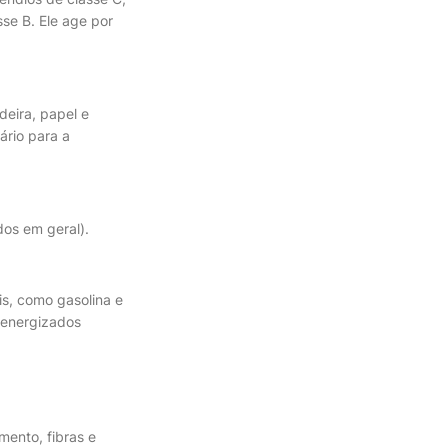
se B. Ele age por
deira, papel e
ário para a
dos em geral).
is, como gasolina e
 energizados
mento, fibras e