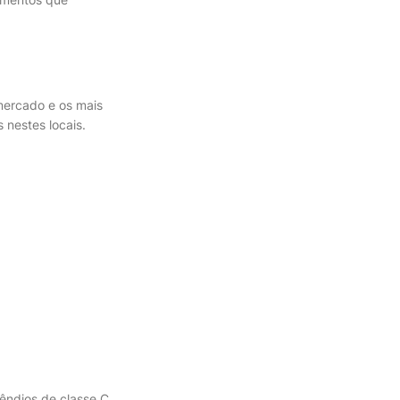
mercado e os mais
 nestes locais.
ndios de classe C,