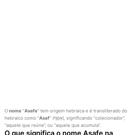
O
nome
“
Asafe
” tem origem hebraica e é transliterado do
hebraico como “
Asaf
” (אָסָף), significando “colecionador”,
“aquele que reúne”, ou “aquele que acumula”.
O que significa o nome Asafe na