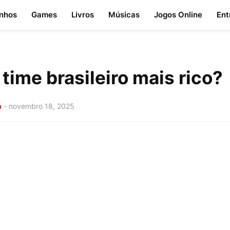
nhos
Games
Livros
Músicas
Jogos Online
Ent
 time brasileiro mais rico?
a
-
novembro 18, 2025