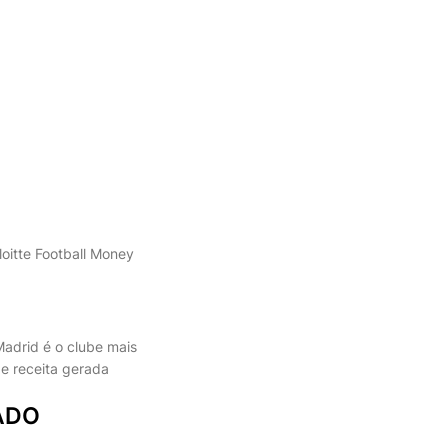
loitte Football Money
Madrid é o clube mais
de receita gerada
ZADO