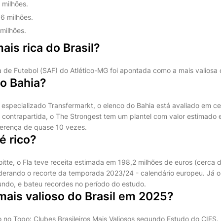
 milhões.
6 milhões.
 milhões.
ais rica do Brasil?
de Futebol (SAF) do Atlético-MG foi apontada como a mais valiosa d
 o Bahia?
 especializado Transfermarkt, o elenco do Bahia está avaliado em ce
 contrapartida, o The Strongest tem um plantel com valor estimado 
ferença de quase 10 vezes.
é rico?
tte, o Fla teve receita estimada em 198,2 milhões de euros (cerca d
iderando o recorte da temporada 2023/24 - calendário europeu. Já o
undo, e bateu recordes no período do estudo.
mais valioso do Brasil em 2025?
 no Topo: Clubes Brasileiros Mais Valiosos segundo Estudo do CIES.