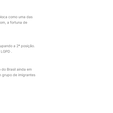
oloca como uma das
om, a fortuna de
cupando a 2ª posição.
 LGPD .
o do Brasil ainda em
m grupo de imigrantes