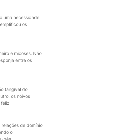
omo uma necessidade
emplificou os
heiro e micoses. Não
esponja entre os
ão tangível do
utro, os noivos
eliz.
s relações de domínio
tendo o
a-pés.