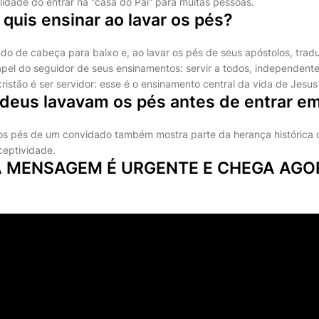
lidade do entrar na “casa do Pai” para muitas pessoas.
quis ensinar ao lavar os pés?
do de cabeça para baixo e, ao lavar os pés de seus apóstolos, trad
apel do seguidor de seus ensinamentos: servir a todos, independen
cristão é ser servidor: esse é o ensinamento central da vida de Jesus 
udeus lavavam os pés antes de entrar e
r os pés de um convidado também mostra parte da herança histórica
eceptividade.
A MENSAGEM É URGENTE E CHEGA AGO