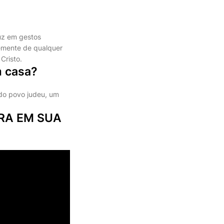
uz em gestos
temente de qualquer
Cristo.
m casa?
 do povo judeu, um
RA EM SUA