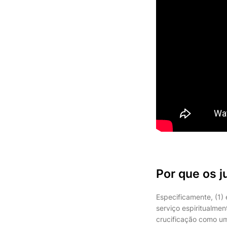
Por que os 
Especificamente, (1) 
serviço espiritualme
crucificação como um