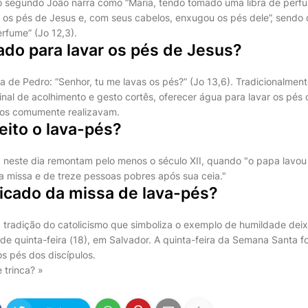
 segundo João narra como “Maria, tendo tomado uma libra de perf
 os pés de Jesus e, com seus cabelos, enxugou os pés dele”, sendo 
rfume” (Jo 12,3).
ado para lavar os pés de Jesus?
sa de Pedro: “Senhor, tu me lavas os pés?” (Jo 13,6). Tradicionalmen
sinal de acolhimento e gesto cortês, oferecer água para lavar os pés
vos comumente realizavam.
eito o lava-pés?
a neste dia remontam pelo menos o século XII, quando "o papa lavo
 missa e de treze pessoas pobres após sua ceia."
ficado da missa de lava-pés?
 tradição do catolicismo que simboliza o exemplo de humildade deix
e de quinta-feira (18), em Salvador. A quinta-feira da Semana Santa foi
s pés dos discípulos.
 trinca? »