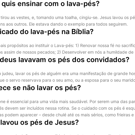
 quis ensinar com o lava-pés?
tirou as vestes, e, tomando uma toalha, cingiu-se. Jesus lavou os pé
 uns aos outros. Ele estava dando o exemplo para todos seguirem.
ficado do lava-pés na Bíblia?
ais propósitos ao instituir o Lava-pés: 1) Renovar nossa fé no sacrifi
nos assim de nossos pecados; 2) Desenvolver em nós a humildade de 
udeus lavavam os pés dos convidados?
 judeu, lavar os pés de alguém era uma manifestação de grande hos
e o servo reservava para o seu amo, ou a esposa para o seu marido
ece se não lavar os pés?
ne é essencial para uma vida mais saudável. Por serem uma das par
és devem ser incluídos nessa rotina. Se o cuidado com os pés é esq
as podem aparecer – desde chulé até os mais sérios, como frieiras e
 lavou os pés de Jesus?