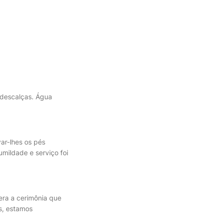
 descalças. Água
var-lhes os pés
mildade e serviço foi
era a cerimônia que
s, estamos