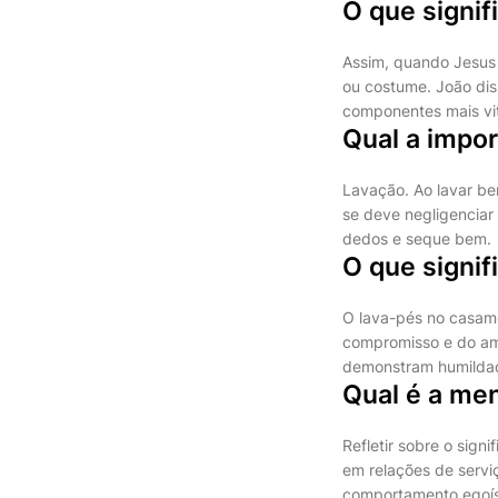
O que signif
Assim, quando Jesus 
ou costume. João dis
componentes mais vi
Qual a impor
Lavação. Ao lavar be
se deve negligenciar
dedos e seque bem.
O que signif
O lava-pés no casame
compromisso e do amo
demonstram humildade
Qual é a me
Refletir sobre o sign
em relações de serviç
comportamento egoíst