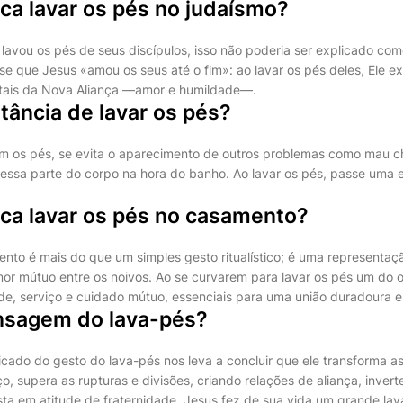
ica lavar os pés no judaísmo?
lavou os pés de seus discípulos, isso não poderia ser explicado c
se que Jesus «amou os seus até o fim»: ao lavar os pés deles, Ele ex
tais da Nova Aliança —amor e humildade—.
tância de lavar os pés?
m os pés, se evita o aparecimento de outros problemas como mau c
 essa parte do corpo na hora do banho. Ao lavar os pés, passe uma 
ica lavar os pés no casamento?
nto é mais do que um simples gesto ritualístico; é uma representaç
r mútuo entre os noivos. Ao se curvarem para lavar os pés um do o
, serviço e cuidado mútuo, essenciais para uma união duradoura e f
nsagem do lava-pés?
ificado do gesto do lava-pés nos leva a concluir que ele transforma a
o, supera as rupturas e divisões, criando relações de aliança, inver
a em atitude de fraternidade. Jesus fez de sua vida um grande lav