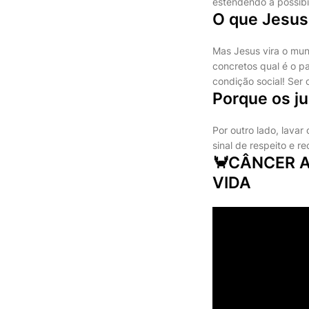
estendendo a possibi
O que Jesus 
Mas Jesus vira o mun
concretos qual é o p
condição social! Ser 
Porque os j
Por outro lado, lava
sinal de respeito e r
🦀CÂNCER 
VIDA