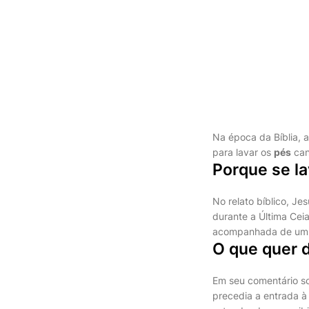
Na época da Bíblia, 
para lavar os
pés
can
Porque se l
No relato bíblico, Je
durante a Última Cei
acompanhada de um c
O que quer d
Em seu comentário so
precedia a entrada à