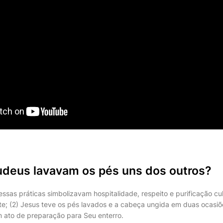
judeus lavavam os pés uns dos outros?
essas práticas simbolizavam hospitalidade, respeito e purificação cu
nte; (2) Jesus teve os pés lavados e a cabeça ungida em duas ocasi
 ato de preparação para Seu enterro.