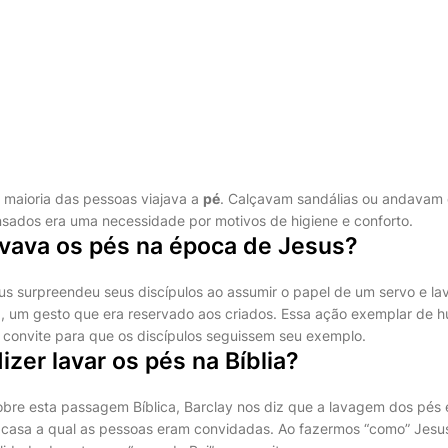
a maioria das pessoas viajava a
pé
. Calçavam sandálias ou andavam
sados era uma necessidade por motivos de higiene e conforto.
avava os pés na época de Jesus?
sus surpreendeu seus discípulos ao assumir o papel de um servo e la
a, um gesto que era reservado aos criados. Essa ação exemplar de hu
onvite para que os discípulos seguissem seu exemplo.
izer lavar os pés na Bíblia?
bre esta passagem Bíblica, Barclay nos diz que a lavagem dos pés 
 casa a qual as pessoas eram convidadas. Ao fazermos “como” Jesu