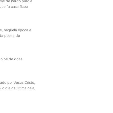
ume de nardo puro e
que “a casa ficou
te, naquela época e
 da poeira do
u o pé de doze
ado por Jesus Cristo,
 o dia da última ceia,