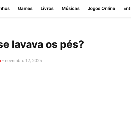
nhos
Games
Livros
Músicas
Jogos Online
Ent
se lavava os pés?
a
-
novembro 12, 2025