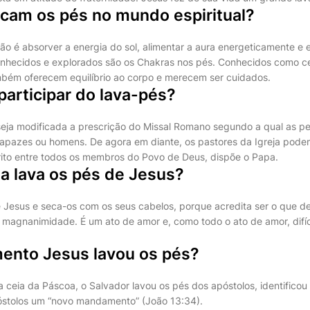
icam os pés no mundo espiritual?
ção é absorver a energia do sol, alimentar a aura energeticamente e 
nhecidos e explorados são os Chakras nos pés. Conhecidos como ce
mbém oferecem equilíbrio ao corpo e merecem ser cuidados.
articipar do lava-pés?
eja modificada a prescrição do Missal Romano segundo a qual as p
apazes ou homens. De agora em diante, os pastores da Igreja pode
 rito entre todos os membros do Povo de Deus, dispõe o Papa.
a lava os pés de Jesus?
 Jesus e seca-os com os seus cabelos, porque acredita ser o que d
 magnanimidade. É um ato de amor e, como todo o ato de amor, difíc
nto Jesus lavou os pés?
a ceia da Páscoa, o Salvador lavou os pés dos apóstolos, identific
póstolos um “novo mandamento” (João 13:34).