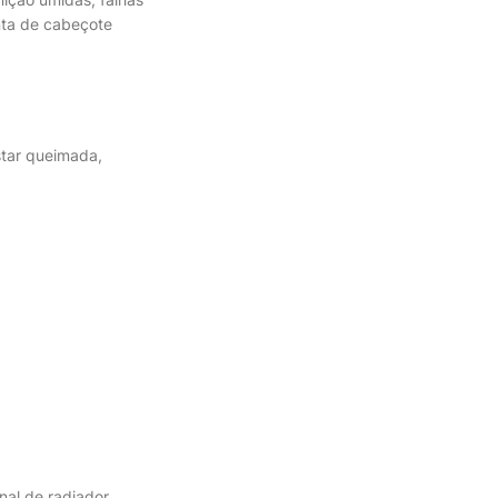
unta de cabeçote
star queimada,
nal de radiador