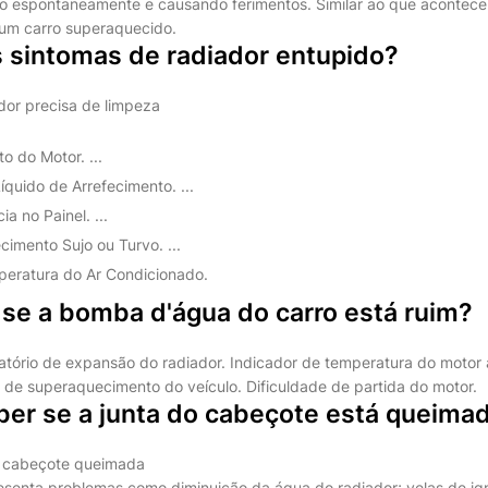
o espontaneamente e causando ferimentos. Similar ao que acontec
 um carro superaquecido.
s sintomas de radiador entupido?
ador precisa de limpeza
 do Motor. ...
quido de Arrefecimento. ...
a no Painel. ...
cimento Sujo ou Turvo. ...
eratura do Ar Condicionado.
se a bomba d'água do carro está ruim?
vatório de expansão do radiador. Indicador de temperatura do motor 
 de superaquecimento do veículo. Dificuldade de partida do motor.
er se a junta do cabeçote está queima
e cabeçote queimada
esenta problemas como diminuição da água do radiador; velas de ign