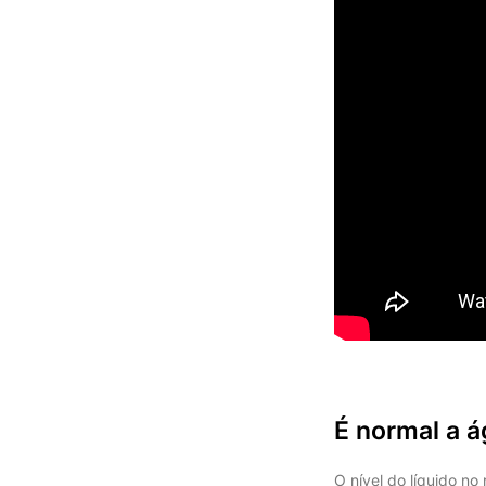
É normal a á
O nível do líquido n