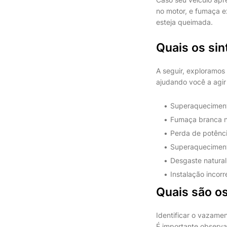
no motor, e fumaça e
esteja queimada.
Quais os si
A seguir, exploramos
ajudando você a agir
Superaquecimento
Fumaça branca n
Perda de potência
Superaquecimento
Desgaste natural.
Instalação incorr
Quais são o
Identificar o vazame
É importante observar