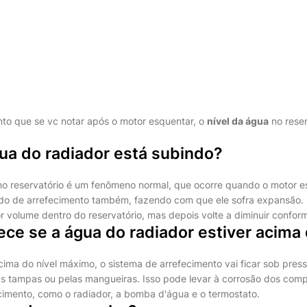
o que se vc notar após o motor esquentar, o
nível da água
no rese
ua do radiador está subindo?
 no reservatório é um fenômeno normal, que ocorre quando o motor e
ido de arrefecimento também, fazendo com que ele sofra expansão. 
or volume dentro do reservatório, mas depois volte a diminuir conform
ece se a água do radiador estiver acim
cima do nível máximo, o sistema de arrefecimento vai ficar sob pres
as tampas ou pelas mangueiras. Isso pode levar à corrosão dos com
cimento, como o radiador, a bomba d'água e o termostato.