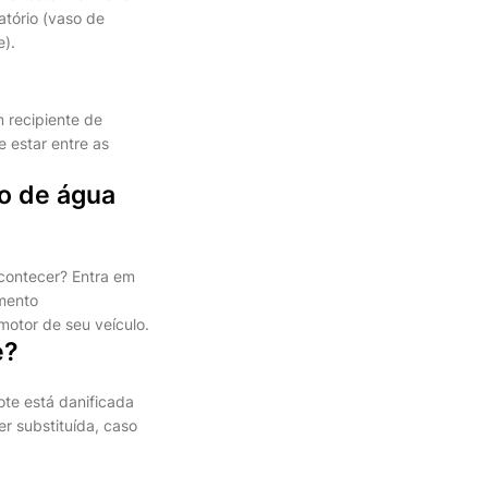
atório (vaso de
e).
m recipiente de
e estar entre as
io de água
acontecer? Entra em
mento
otor de seu veículo.
e?
ote está danificada
r substituída, caso