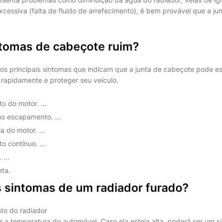
xcessiva (falta de fluido de arrefecimento), é bem provável que a j
ntomas de cabeçote ruim?
 os principais sintomas que indicam que a junta de cabeçote pode e
 rapidamente e proteger seu veículo.
 do motor. ...
o escapamento. ...
 do motor. ...
 contínuo. ...
 ...
eta.
s sintomas de um radiador furado?
nto do radiador
 a temperatura do automóvel. Caso ela esteja alta, poderá ser um si