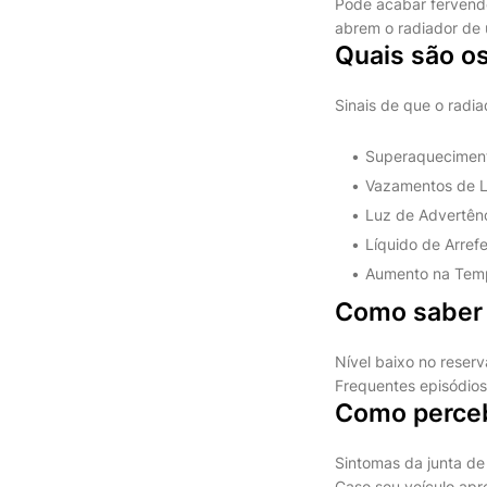
Pode acabar fervend
abrem o radiador de
Quais são o
Sinais de que o radi
Superaquecimento
Vazamentos de Lí
Luz de Advertênci
Líquido de Arrefe
Aumento na Temp
Como saber 
Nível baixo no reser
Frequentes episódios
Como perceb
Sintomas da junta d
Caso seu veículo apr