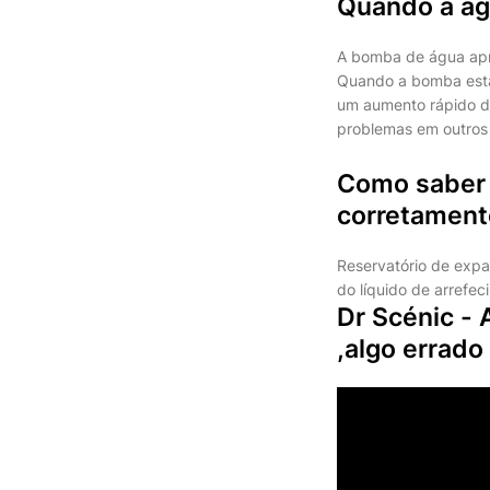
Quando a ág
A bomba de água apr
Quando a bomba está 
um aumento rápido da
problemas em outros
Como saber s
corretament
Reservatório de expa
do líquido de arrefec
Dr Scénic -
,algo errado