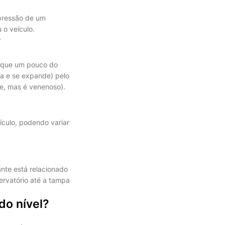
mpressão de um
 o veículo.
?
é que um pouco do
ta e se expande) pelo
e, mas é venenoso).
ículo, podendo variar
ante está relacionado
ervatório até a tampa
do nível?