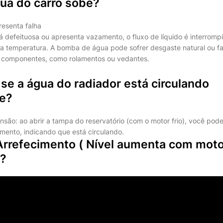
ua do carro sobe?
esenta falha
defeituosa ou apresenta vazamento, o fluxo de líquido é interromp
 temperatura. A bomba de água pode sofrer desgaste natural ou fa
 componentes, como rolamentos ou vedantes.
e a água do radiador está circulando
e?
nsão: ao abrir a tampa do reservatório (com o motor frio), você po
imento, indicando que está circulando.
 Arrefecimento ( Nível aumenta com mot
 ?