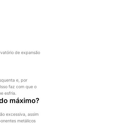
rvatório de expansão
squenta e, por
Isso faz com que o
e esfria.
a do máximo?
são excessiva, assim
ponentes metálicos