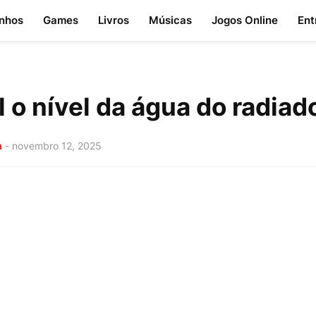
nhos
Games
Livros
Músicas
Jogos Online
Ent
 o nível da água do radiad
a
-
novembro 12, 2025