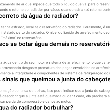
zamento de ar que impede que todo o líquido que vai para o reserv
nte e retorne ao radiador por vácuo quando esfria (só retorna part
 correto da água do radiador?
enha esfriado, localize o reservatório do radiador. Geralmente, é u
 instalado perto do radiador. O nível do líquido de arrefecimento dev
 “máximo” no reservatório.
ece se botar água demais no reservatór
sa água dentro do seu motor e sistema de arrefecimento, o que vai 
o provocando desgaste prematuro das peças envolvidas no arrefeci
ente a integridade e componentes de sistema de refrigeração do m
 sinais que queimou a junta do cabeçot
ormação contínua de bolhas, isso pode indicar que a junta de cabeç
 descobrir que a junta está queimada ou danificada, ela precisará se
usar perda de compressão e danos ao motor.
gua do radiador borbulhar?