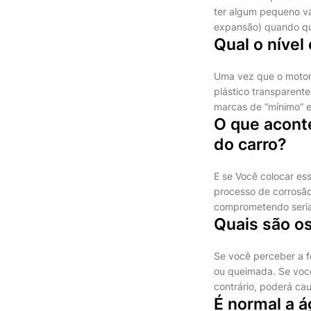
ter algum pequeno va
expansão) quando que
Qual o nível
Uma vez que o motor t
plástico transparente
marcas de “mínimo” e
O que acont
do carro?
E se Você colocar es
processo de corrosã
comprometendo seriam
Quais são os
Se você perceber a f
ou queimada. Se você
contrário, poderá ca
É normal a á