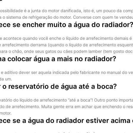
ossibilidade é a junta do motor danificada, isto é, um pouco da co
ara o sistema de refrigeração do motor. Converse com quem te vendeu
ece se encher muito a água do radiador
ue acontece quando você enche o líquido de arrefecimento demais 
e arrefecimento derrama (quando o líquido de arrefecimento esquen
para o chão, onde seus gatos ou cães podem lamber (tem gosto doc
a colocar água a mais no radiador?
e aditivo dever ser aquela indicada pelo fabricante no manual do ve
da um.
o reservatório de água até a boca?
atório do líquido de arrefecimento “até a boca”! Outro ponto import
ido de arrefecimento. Muita gente erra em achar que enchendo o res
motor.
ce se a água do radiador estiver acima 