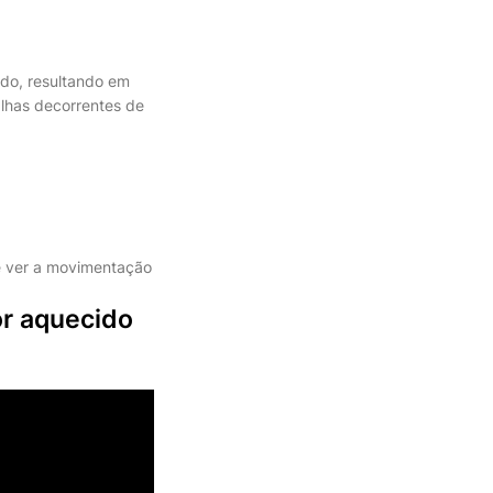
ido, resultando em
lhas decorrentes de
de ver a movimentação
or aquecido