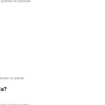
e quando as pessoas
aceso no painel.
da?
ição úmidas; falhas