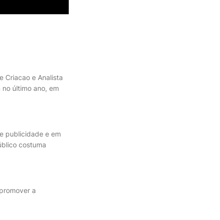
e Criacao e Analista
no último ano, em
e publicidade e em
úblico costuma
 promover a