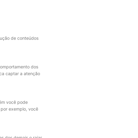
odução de conteúdos
 comportamento dos
sca captar a atenção
rém você pode
, por exemplo, você
es dos demais o raiar