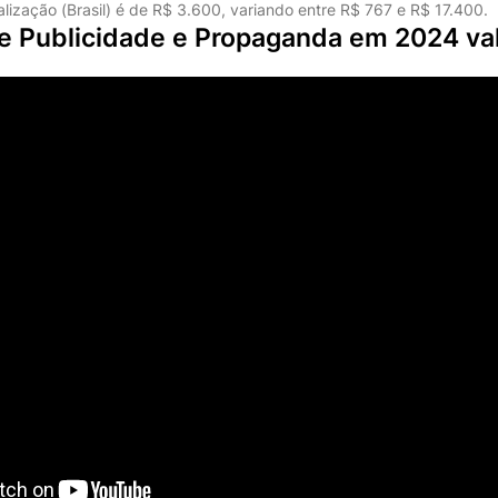
calização (Brasil) é de R$ 3.600, variando entre R$ 767 e R$ 17.400.
e Publicidade e Propaganda em 2024 va