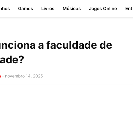
nhos
Games
Livros
Músicas
Jogos Online
Ent
nciona a faculdade de
dade?
a
-
novembro 14, 2025