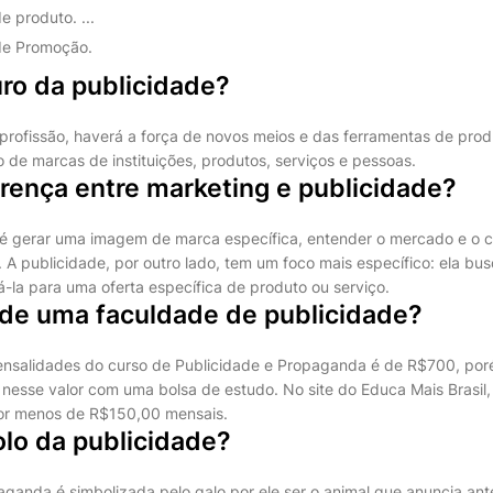
e produto. ...
de Promoção.
uro da publicidade?
 profissão, haverá a força de novos meios e das ferramentas de pr
 de marcas de instituições, produtos, serviços e pessoas.
erença entre marketing e publicidade?
 é gerar uma imagem de marca específica, entender o mercado e o
. A publicidade, por outro lado, tem um foco mais específico: ela bu
á-la para uma oferta específica de produto ou serviço.
 de uma faculdade de publicidade?
ensalidades do curso de Publicidade e Propaganda é de R$700, po
nesse valor com uma bolsa de estudo. No site do Educa Mais Brasil
or menos de R$150,00 mensais.
lo da publicidade?
aganda é simbolizada pelo galo por ele ser o animal que anuncia ant