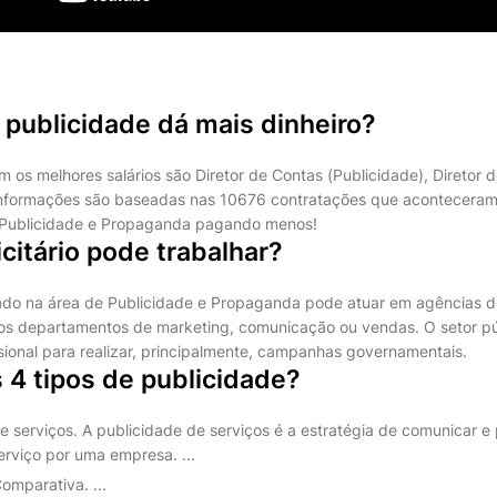
 publicidade dá mais dinheiro?
 os melhores salários são Diretor de Contas (Publicidade), Diretor d
informações são baseadas nas 10676 contratações que aconteceram 
e Publicidade e Propaganda pagando menos!
citário pode trabalhar?
ado na área de Publicidade e Propaganda pode atuar em agências d
os departamentos de marketing, comunicação ou vendas. O setor p
sional para realizar, principalmente, campanhas governamentais.
 4 tipos de publicidade?
de serviços. A publicidade de serviços é a estratégia de comunicar e
rviço por uma empresa. ...
omparativa. ...