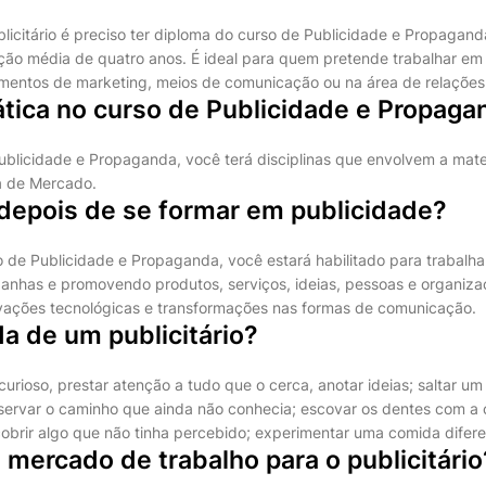
blicitário é preciso ter diploma do curso de Publicidade e Propagan
ão média de quatro anos. É ideal para quem pretende trabalhar em
mentos de marketing, meios de comunicação ou na área de relações 
ica no curso de Publicidade e Propaga
ublicidade e Propaganda, você terá disciplinas que envolvem a ma
sa de Mercado.
 depois de se formar em publicidade?
 de Publicidade e Propaganda, você estará habilitado para trabalhar
has e promovendo produtos, serviços, ideias, pessoas e organizaç
ovações tecnológicas e transformações nas formas de comunicação.
a de um publicitário?
r curioso, prestar atenção a tudo que o cerca, anotar ideias; saltar u
servar o caminho que ainda não conhecia; escovar os dentes com a 
obrir algo que não tinha percebido; experimentar uma comida diferent
mercado de trabalho para o publicitário