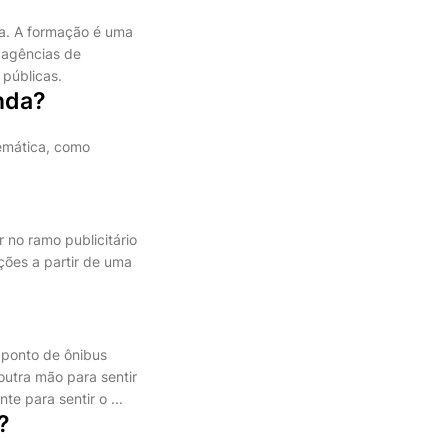
da. A formação é uma
 agências de
públicas.
nda?
temática, como
 no ramo publicitário
ões a partir de uma
m ponto de ônibus
outra mão para sentir
e para sentir o ...
?