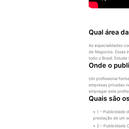
Qual área da
As especialidades com
de Negocios. Essas 
todo o Brasil. Estud
Onde o publi
Um profissional form
empresas privadas n
empregar este profis
Quais são os
1 – Publicidade 
prestação de um se
2 – Publicidade C