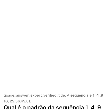
qpage_answer_expert_verified_title. A
sequência
é
1
,
4
,
9
16
,
25
,36,49,81.
Qual é o padrão da sequência 1, 4, 9,