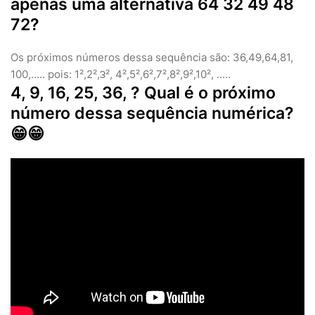
apenas uma alternativa 64 32 49 48
72?
Os próximos números dessa sequência são: 36,49,64,81,
100,..... pois: 1²,2²,౩², 4²,5²,6²,7²,8²,9²,10², .....
4, 9, 16, 25, 36, ? Qual é o próximo
número dessa sequência numérica?
😁😁