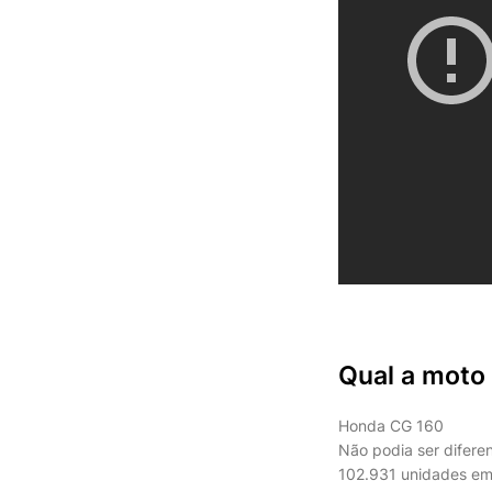
Qual a moto
Honda CG 160
Não podia ser difere
102.931 unidades em