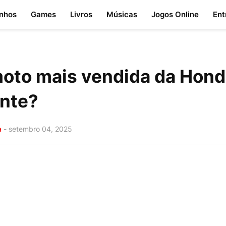
nhos
Games
Livros
Músicas
Jogos Online
Ent
moto mais vendida da Hon
nte?
a
-
setembro 04, 2025