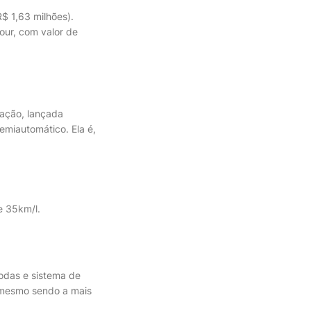
$ 1,63 milhões).
ur, com valor de
ração, lançada
semiautomático. Ela é,
e 35km/l.
rodas e sistema de
s mesmo sendo a mais