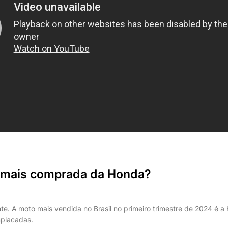
 mais comprada da Honda?
nte. A moto mais vendida no Brasil no primeiro trimestre de 2024 é
placadas.