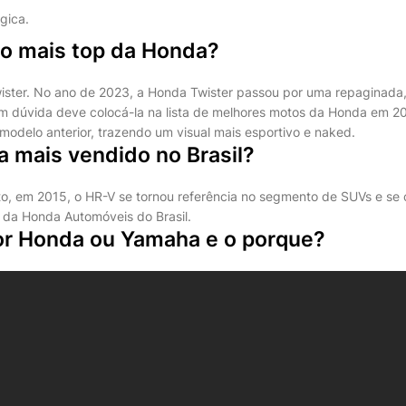
gica.
to mais top da Honda?
ster. No ano de 2023, a Honda Twister passou por uma repaginada,
m dúvida deve colocá-la na lista de melhores motos da Honda em 2
odelo anterior, trazendo um visual mais esportivo e naked.
a mais vendido no Brasil?
o, em 2015, o HR-V se tornou referência no segmento de SUVs e se
 da Honda Automóveis do Brasil.
or Honda ou Yamaha e o porque?