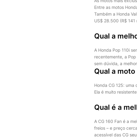
As motos mais exclus
Entre as motos Hond
Também a Honda Valky
US$ 28.500 (R$ 141 m
Qual a melho
A Honda Pop 110i sem
recentemente, a Pop e
sem dúvida, a melhor 
Qual a moto
Honda CG 125: uma 
Ela é muito resisten
Qual é a me
A CG 160 Fan é a melh
freios – e preço cerc
acessível das CG seu