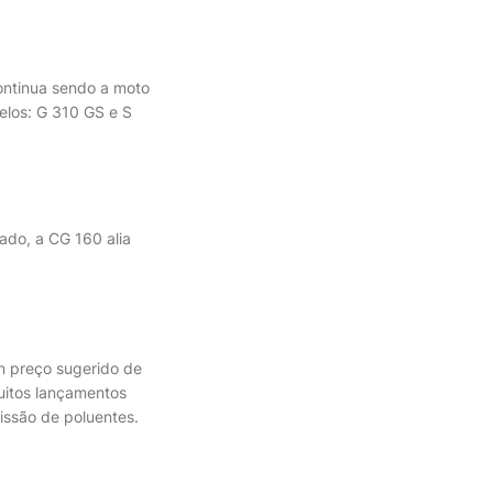
ontinua sendo a moto
elos: G 310 GS e S
do, a CG 160 alia
m preço sugerido de
uitos lançamentos
issão de poluentes.