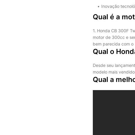
Inovação tecnoló
Qual é a mo
1. Honda CB 300F Twi
motor de 300cc e se
bem parecida com o m
Qual o Hond
Desde seu lançament
modelo mais vendido
Qual a melh