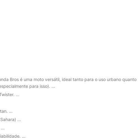
nda Bros é uma moto versátil, ideal tanto para o uso urbano quanto
especialmente para isso). ...
ister. ...
an. ...
ahara) ...
...
abilidade. ...