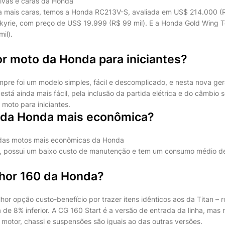
ivas e caras da Honda
a mais caras, temos a Honda RC213V-S, avaliada em US$ 214.000 (R
rie, com preço de US$ 19.999 (R$ 99 mil). E a Honda Gold Wing To
il).
r moto da Honda para iniciantes?
pre foi um modelo simples, fácil e descomplicado, e nesta nova ge
stá ainda mais fácil, pela inclusão da partida elétrica e do câmbio 
moto para iniciantes.
 da Honda mais econômica?
das motos mais econômicas da Honda
te, possui um baixo custo de manutenção e tem um consumo médio d
lhor 160 da Honda?
or opção custo-benefício por trazer itens idênticos aos da Titan – 
a de 8% inferior. A CG 160 Start é a versão de entrada da linha, ma
 motor, chassi e suspensões são iguais ao das outras versões.