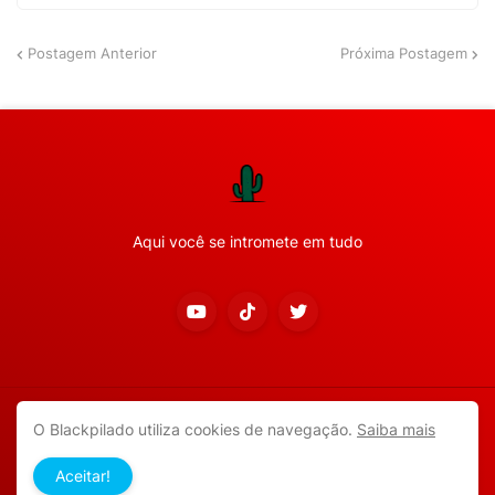
Postagem Anterior
Próxima Postagem
Aqui você se intromete em tudo
Copyright ©
2026
Todos os direitos reservados.
O Blackpilado utiliza cookies de navegação.
Saiba mais
APP ANDROID
Blackpilado
POLÍTICA DE PRIVACIDADE
Aceitar!
CONTATO