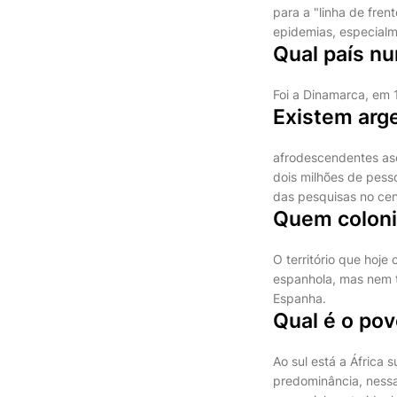
para a "linha de fre
epidemias, especial
Qual país n
Foi a Dinamarca, em 
Existem arg
afrodescendentes asc
dois milhões de pess
das pesquisas no cen
Quem coloni
O território que hoje
espanhola, mas nem 
Espanha.
Qual é o po
Ao sul está a África
predominância, nessa