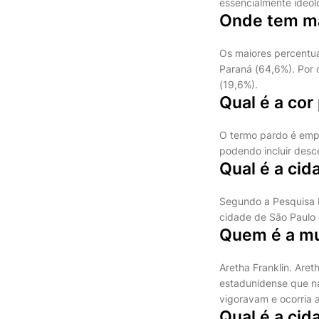
essencialmente ideol
Onde tem ma
Os maiores percentua
Paraná (64,6%). Por 
(19,6%).
Qual é a cor
O termo pardo é empre
podendo incluir desc
Qual é a cid
Segundo a Pesquisa N
cidade de São Paulo 
Quem é a mu
Aretha Franklin. Aret
estadunidense que n
vigoravam e ocorria 
Qual é a ci