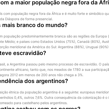
com a maior população negra fora da Áfr
aís com população negra fora da África e é muito forte e simbólico q
 da Diáspora de forma presencial.
ís mais branco do mundo?
em população predominantemente branca são as regiões da Europa (
ente Médio; e países como Estados Unidos (75%), Canadá (80%), Aust
orção meridional da América do Sul: Argentina (88%), Uruguai (90%) 
 teve escravidão?
asil, a Argentina passou pelo mesmo processo de escravidão. O país
ontinente africano, tanto que, nos meados de 1780 a sua participaç
agora 2012 em menos de 200 anos não chega a 3%.
endência dos argentinos?
ição étnica da população argentina é a seguinte: europeus meridio
eríndios 0,4%, outros 7,6%. Outra consequência da colonização é o 
enomeado para castelhano pelos argentinos.
ntina acabou com os negros?