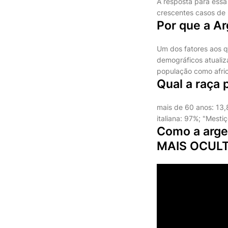
A resposta para essa
crescentes casos de 
Por que a A
Um dos fatores aos q
demográficos atuali
população como afri
Qual a raça
mais de 60 anos: 13,
italiana: 97%; "Mesti
Como a arg
MAIS OCUL