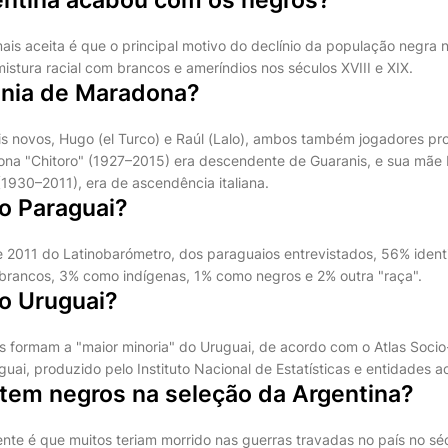
ais aceita é que o principal motivo do declínio da população negra 
 mistura racial com brancos e ameríndios nos séculos XVIII e XIX.
etnia de Maradona?
s novos, Hugo (el Turco) e Raúl (Lalo), ambos também jogadores prof
ona "Chitoro" (1927–2015) era descendente de Guaranis, e sua mãe
(1930–2011), era de ascendência italiana.
o Paraguai?
2011 do Latinobarómetro, dos paraguaios entrevistados, 56% ident
brancos, 3% como indígenas, 1% como negros e 2% outra "raça".
o Uruguai?
os formam a "maior minoria" do Uruguai, de acordo com o Atlas Soci
uai, produzido pelo Instituto Nacional de Estatísticas e entidades 
 tem negros na seleção da Argentina?
nte é que muitos teriam morrido nas guerras travadas no país no s