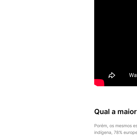
Qual a maior
Porém, os mesmos es
indígena, 78% europe