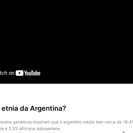
 etnia da Argentina?
tudos genéticos mostram que o argentino médio tem cerca de 19,4
ia e 2,5% africana subsaariana.