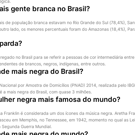
ógica.
is gente branca no Brasil?
is de população branca estavam no Rio Grande do Sul (78,4%), Sant
outro lado, os menores percentuais foram do Amazonas (18,4%), Par
 parda?
gado no Brasil para se referir a pessoas de cor intermediária entre
endentes de brancos, negros, indígenas, entre outros.
ade mais negra do Brasil?
acional por Amostra de Domicílios (PNAD) 2014, realizada pelo IB
é a mais negra do Brasil, com quase 3 milhões.
lher negra mais famosa do mundo?
ha Franklin é considerada um dos ícones da música negra. Aretha Fra
asceu em Memphis, no Tennessee, em 1942, momento no qual as Le
a Segunda Guerra Mundial.
dade mais negra do mundo?