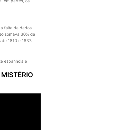
a, em partes, os
 a falta de dados
enso somava 30% da
 de 1810 e 1837.
te espanhola e
 MISTÉRIO