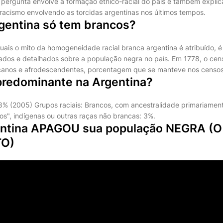
 pergunta envolve a formação étnico-racial do país e também explic
racismo envolvendo as torcidas argentinas nos últimos tempos.
rgentina só tem brancos?
uais o mito da homogeneidade racial branca argentina é atribuído, é
zados e detalhados sobre a população negra no país. Em 1778, o c
canos e afrodescendentes, porcentagem que se manteve nos censos
 predominante na Argentina?
8% (2005) Grupos raciais: Brancos, com ancestralidade primariamen
ços", indígenas ou outras raças não brancas: 3%.
entina APAGOU sua população NEGRA (O
TO)