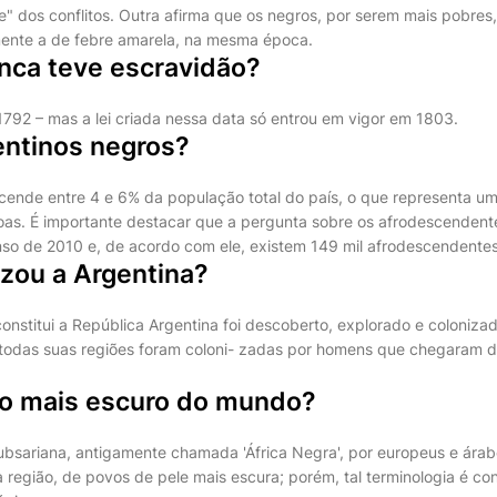
nte" dos conflitos. Outra afirma que os negros, por serem mais pobr
mente a de febre amarela, na mesma época.
unca teve escravidão?
1792 – mas a lei criada nessa data só entrou em vigor em 1803.
entinos negros?
ende entre 4 e 6% da população total do país, o que representa um
oas. É importante destacar que a pergunta sobre os afrodescendent
so de 2010 e, de acordo com ele, existem 149 mil afrodescendentes
zou a Argentina?
 constitui a República Argentina foi descoberto, explorado e coloniza
todas suas regiões foram coloni- zadas por homens que chegaram d
vo mais escuro do mundo?
 subsariana, antigamente chamada 'África Negra', por europeus e ára
 região, de povos de pele mais escura; porém, tal terminologia é co