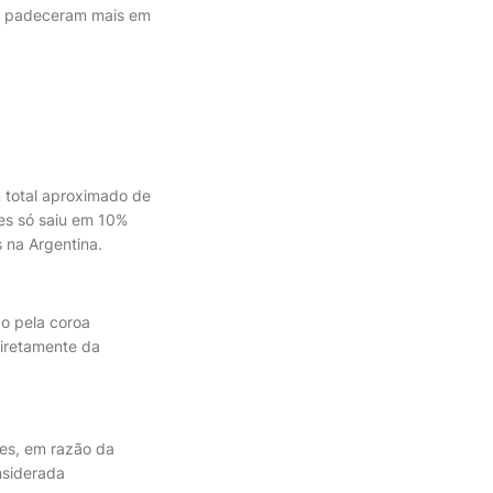
es, padeceram mais em
 total aproximado de
es só saiu em 10%
 na Argentina.
do pela coroa
iretamente da
bes, em razão da
nsiderada