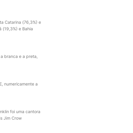
a Catarina (76,3%) e
á (19,3%) e Bahia
 a branca e a preta,
GE, numericamente a
nklin foi uma cantora
is Jim Crow