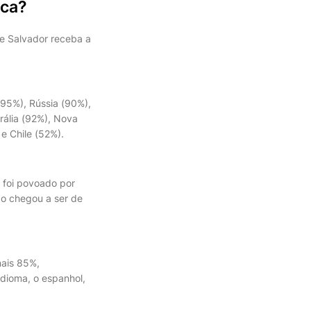
ica?
ue Salvador receba a
95%), Rússia (90%),
rália (92%), Nova
e Chile (52%).
 foi povoado por
ão chegou a ser de
nais 85%,
idioma, o espanhol,