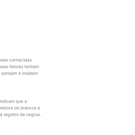
mais conhecidas
esses fatores tenham
 pensam e insistem
 indicam que a
mistura de brancos e
á registro de negros.