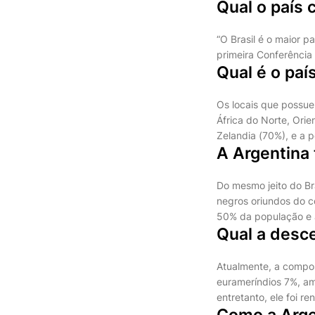
Qual o país 
“O Brasil é o maior p
primeira Conferência
Qual é o pa
Os locais que possu
África do Norte, Ori
Zelandia (70%), e a p
A Argentina
Do mesmo jeito do Br
negros oriundos do c
50% da população e 
Qual a desc
Atualmente, a compos
eurameríndios 7%, am
entretanto, ele foi r
Como a Arge