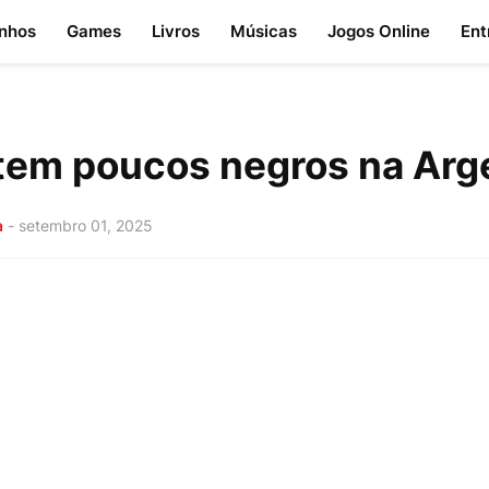
nhos
Games
Livros
Músicas
Jogos Online
Ent
tem poucos negros na Arg
a
-
setembro 01, 2025