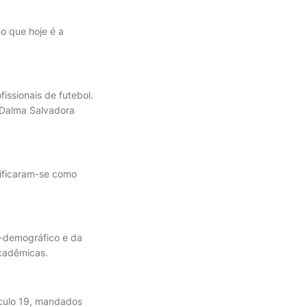
no que hoje é a
issionais de futebol.
 Dalma Salvadora
ificaram-se como
o-demográfico e da
acadêmicas.
éculo 19, mandados