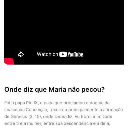
Onde diz que Maria não pecou?
Foi o papa Pio IX, o papa que proclamou o dogma da
Imaculada Conceição, recorreu principalmente à afirmação
de Gênesis (3, 15), onde Deus diz: Eu Porei inimizade
entre ti e a mulher, entre sua descendência e a dela,