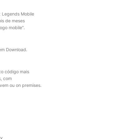
x Legends Mobile
ois de meses
ogo mobile".
e em Download.
xo código mais
s, com
uvem ou on premises.
. ...