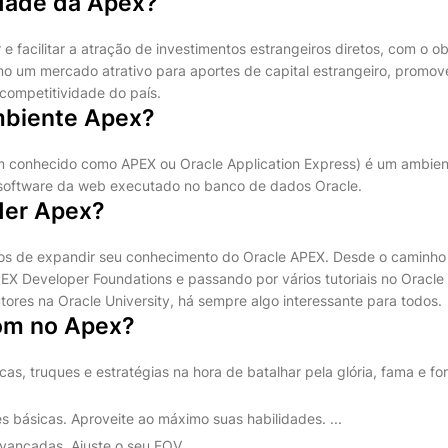
idade da Apex?
 facilitar a atração de investimentos estrangeiros diretos, com o ob
o um mercado atrativo para aportes de capital estrangeiro, promo
competitividade do país.
mbiente Apex?
 conhecido como APEX ou Oracle Application Express) é um ambien
software da web executado no banco de dados Oracle.
der Apex?
ios de expandir seu conhecimento do Oracle APEX. Desde o caminh
EX Developer Foundations e passando por vários tutoriais no Oracle 
utores na Oracle University, há sempre algo interessante para todos.
om no Apex?
as, truques e estratégias na hora de batalhar pela glória, fama e fo
 básicas. Aproveite ao máximo suas habilidades. ...
ançadas. Ajuste o seu FOV. ...