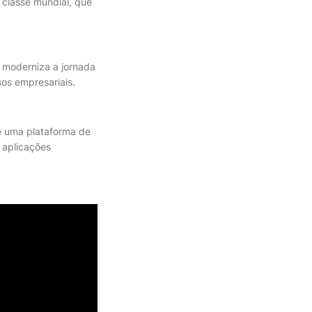
 classe mundial, que
 moderniza a jornada
os empresariais.
é uma plataforma de
 aplicações