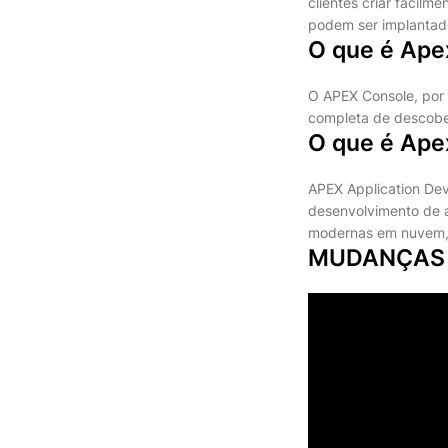
clientes criar facilm
podem ser implantad
O que é Ape
O APEX Console, por 
completa de descober
O que é Ape
APEX Application De
desenvolvimento de a
modernas em nuvem, 
MUDANÇAS 