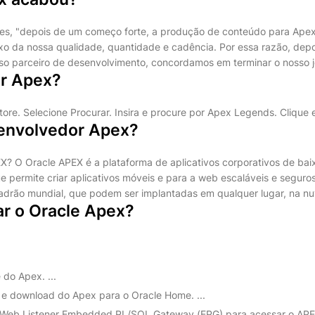
es, "depois de um começo forte, a produção de conteúdo para Ape
xo da nossa qualidade, quantidade e cadência. Por essa razão, dep
o parceiro de desenvolvimento, concordamos em terminar o nosso j
ar Apex?
tore. Selecione Procurar. Insira e procure por Apex Legends. Cliqu
envolvedor Apex?
X? O Oracle APEX é a plataforma de aplicativos corporativos de bai
 permite criar aplicativos móveis e para a web escaláveis e seguro
adrão mundial, que podem ser implantadas em qualquer lugar, na n
ar o Oracle Apex?
 do Apex. ...
 e download do Apex para o Oracle Home. ...
o Web Listener Embedded PL/SQL Gateway (EPG) para acessar o APEX