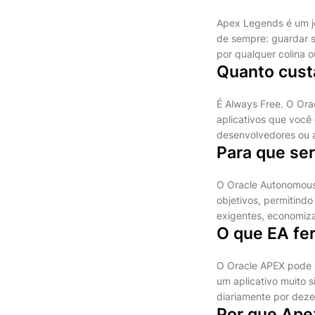
Apex Legends é um jo
de sempre: guardar s
por qualquer colina o
Quanto cust
É Always Free. O Orac
aplicativos que você
desenvolvedores ou a
Para que ser
O Oracle Autonomous 
objetivos, permitind
exigentes, economiza
O que EA fe
O Oracle APEX pode s
um aplicativo muito s
diariamente por deze
Por que Ape