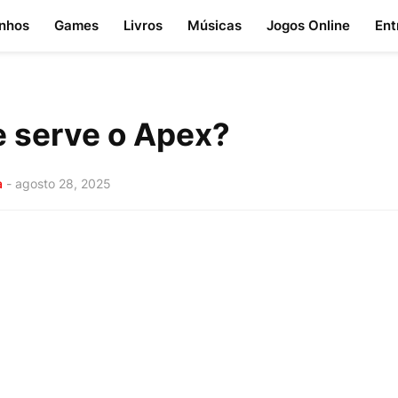
nhos
Games
Livros
Músicas
Jogos Online
Ent
e serve o Apex?
a
-
agosto 28, 2025