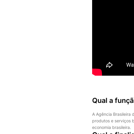
Qual a funç
A Agência Brasileira
produtos e serviços b
economia brasileira.