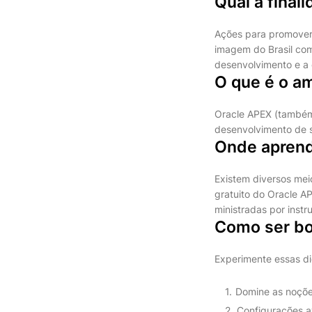
Qual a final
Ações para promover e
imagem do Brasil com
desenvolvimento e a 
O que é o a
Oracle APEX (também
desenvolvimento de 
Onde apren
Existem diversos me
gratuito do Oracle AP
ministradas por instr
Como ser b
Experimente essas dic
Domine as noções
Configurações av