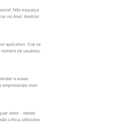
ssível. Não esqueça
ar no Anel. deslizar
r aplicativo. Crie os
 número de usuários,
tender a esses
s empresariais mais
quer setor - desde
ão crítica utilizados