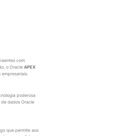
atraentes com
ão, o Oracle
APEX
 empresariais.
cnologia poderosa
o de dados Oracle
igo que permite aos